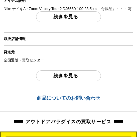
アイテム説明
Nike ナイキAir Zoom Victory Tour 2 DJ6569-100 23.5cm 「付属品」・・・ 写
真のものがすべてになります。
続きを見る
(撮影、運搬備品は除く)
アイテム状態
取扱店舗情報
中古：C（使用感あり/キズ、ヨゴレあり）
多少の擦れ、傷、お汚れ等ございます。
発送元
商品管理コード
全国通販・買取センター
orb-2605260503-sp-081503397
住所
続きを見る
東京都江戸川区中葛西6-10-15 2F
お問合わせ番号
商品についてのお問い合わせ
orb-2605260503-sp-081503397
アウトドアパラダイスの買取サービス