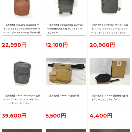
【送料無料】◇VASCO x Lightning ヴ
【送料無料】◇SOLGAARD Carry-on
【送料無料】◇PORTER ポーター 吉田
ァスコ ライトニング Leather Lover Tot
Closet 機内持込可能 39L ブラック キ
カバン インタラクティブ デイパック 1
e ニベレザー トート バッグ 革ジャン用
ャリーケース
4L ビジネスリュック リュックサック
トート
22,990円
12,100円
20,900円
【送料無料】◇PORTER ポーター 吉田
【送料無料】◇KUNY'S 腰袋片側
【送料無料】◇OIGEN 及源鋳造 焼き焼
カバン プロテクション 15L デイパック
きグリル どっしりタイプ U-33
リュックサック バックパック
39,600円
5,500円
4,400円