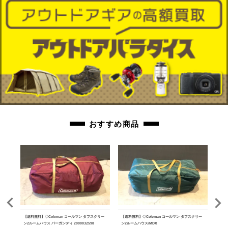
おすすめ商品
クデザイ
【送料無料】◇Coleman コールマン タフスクリー
【送料無料】◇Coleman コールマン タフスクリー
【送
 グラ
ン2ルームハウス バーガンディ 2000032598
ン2ルームハウス/MDX
ザー 