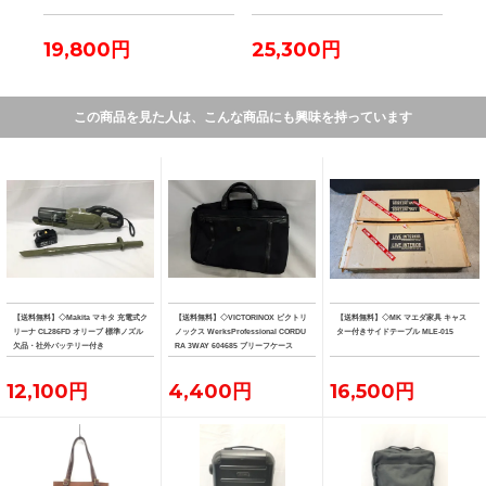
ーパ
19,800円
25,300円
23
この商品を見た人は、こんな商品にも興味を持っています
【送料無料】◇Makita マキタ 充電式ク
【送料無料】◇VICTORINOX ビクトリ
【送料無料】◇MK マエダ家具 キャス
リーナ CL286FD オリーブ 標準ノズル
ノックス WerksProfessional CORDU
ター付きサイドテーブル MLE-015
欠品・社外バッテリー付き
RA 3WAY 604685 ブリーフケース
12,100円
4,400円
16,500円