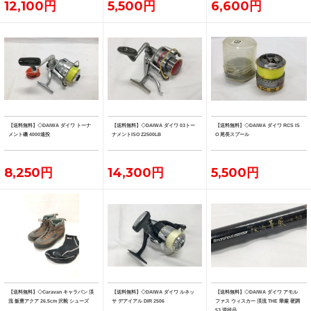
12,100円
5,500円
6,600円
【送料無料】◇DAIWA ダイワ トーナ
【送料無料】◇DAIWA ダイワ 03トー
【送料無料】◇DAIWA ダイワ RCS IS
メント磯 4000遠投
ナメントISO Z2500LB
O 尾長スプール
8,250円
14,300円
5,500円
【送料無料】◇Caravan キャラバン 渓
【送料無料】◇DAIWA ダイワ ルネッ
【送料無料】◇DAIWA ダイワ アモル
流 飯豊アクア 26.5cm 沢靴 シューズ
サ デアイアル DIR 2506
ファス ウィスカー 渓流 THE 華厳 硬調
53 現状品