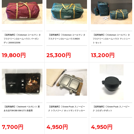
【送料無料】◇Coleman コールマン タ
【送料無料】◇Coleman コールマン タ
【送料無料】◇Coleman コールマン タ
フスクリーン2ルームハウス バーガン
フスクリーン2ルームハウス/MDX
フスクリーン2ルームハウス マットシー
ディ 2000032598
ト セット
19,800円
25,300円
13,200円
【送料無料】◇belmont ベルモント 焚
【送料無料】◇Snow Peak スノーピー
【送料無料】◇Snow Peak スノーピー
き火台TOKOBI BM-273 未使用
ク トラメジーノ ホットサンドクッカー
ク コロダッチポット
7,700円
4,950円
4,950円