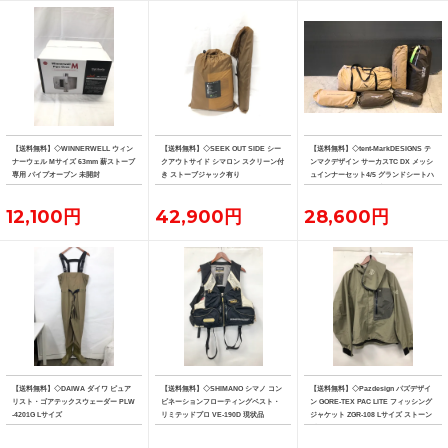
【送料無料】◇WINNERWELL ウィン
【送料無料】◇SEEK OUT SIDE シー
【送料無料】◇tent-MarkDESIGNS テ
ナーウェル Mサイズ 63mm 薪ストーブ
クアウトサイド シマロン スクリーン付
ンマクデザイン サーカスTC DX メッシ
専用 パイプオーブン 未開封
き ストーブジャック有り
ュインナーセット4/5 グランドシートハ
ーフ フロントフラップ
12,100円
42,900円
28,600円
【送料無料】◇DAIWA ダイワ ピュア
【送料無料】◇SHIMANO シマノ コン
【送料無料】◇Pazdesign パズデザイ
リスト・ゴアテックスウェーダー PLW
ビネーションフローティングベスト・
ン GORE-TEX PAC LITE フィッシング
-4201G Lサイズ
リミテッドプロ VE-190D 現状品
ジャケット ZGR-108 Lサイズ ストーン
系カラー