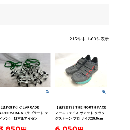
215
件中
1
-
60
件表示
【送料無料】◇LAPRADE
【送料無料】THE NORTH FACE
R.DESMAISON（ラプラード デ
ノースフェイス サミット クラッ
メゾン） 12本爪アイゼン
グストーン プロ サイズ25.5cm
3,850
6,050