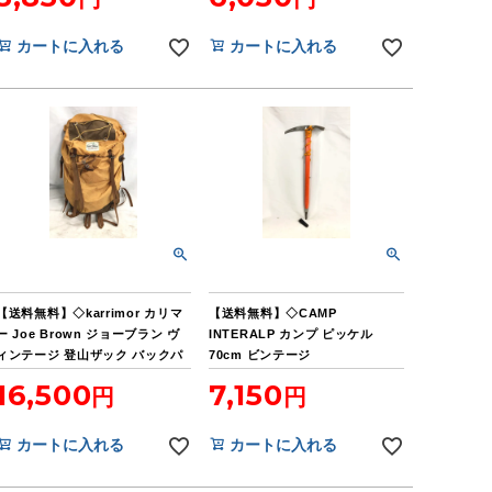
カートに入れる
カートに入れる
【送料無料】◇karrimor カリマ
【送料無料】◇CAMP
ー Joe Brown ジョーブラン ヴ
INTERALP カンプ ピッケル
ィンテージ 登山ザック バックパ
70cm ビンテージ
ック リュックサック 加水分解有
16,500
7,150
特価
カートに入れる
カートに入れる