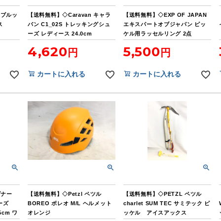
 ブルッ
【送料無料】◇Caravan キャラ
【送料無料】◇EXP OF JAPAN
ス
バン C1_02S トレッキングシュ
エキスパートオブジャパン ピッ
ーズ レディース 24.0cm
ケル用ラッセルリング 2点
4,620
5,500
カートに入れる
カートに入れる
ダナー
【送料無料】◇Petzl ペツル
【送料無料】◇PETZL ペツル
ーズ
BOREO ボレオ M/L ヘルメット
charlet SUM TEC サミテック ピ
5cm ワ
オレンジ
ッケル アイスアックス