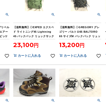
 グリベル
【送料無料】◇EXPED エクスペ
【送料無料】◇GREGORY グレ
N エアー
ド ライトニング45 Lightning
ゴリー バルトロ65 BALTORO
 ピッケ
45 バックパック リュックサック
65 サイズM バックパック リュッ
Women 美品
クサック 劣化有 特価
23,100
13,200
カートに入れる
カートに入れる