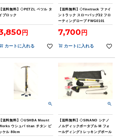
【送料無料】◇PETZL ペツル タ
【送料無料】◇finetrack ファイ
イブロック
ントラック スローバッグ22 フロ
ーティングロープ FWG0101
3,850
7,700
カートに入れる
カートに入れる
【送料無料】◇USHBA Mount
【送料無料】◇SINANO シナノ
Works ウシュバ titan チタン ピ
ノルディックポータブル M フォ
ッケル 80cm
ールディングトレッキングポール