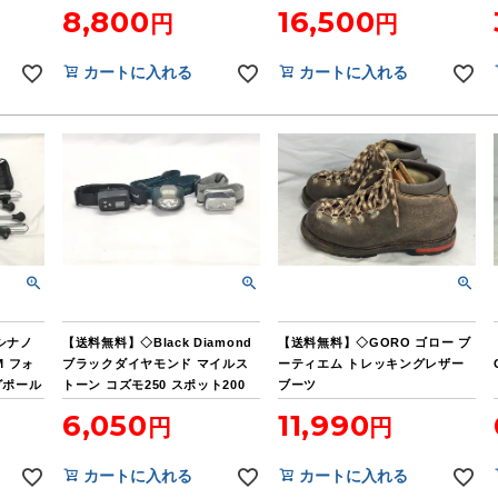
8,800
16,500
カートに入れる
カートに入れる
 シナノ
【送料無料】◇Black Diamond
【送料無料】◇GORO ゴロー ブ
 フォ
ブラックダイヤモンド マイルス
ーティエム トレッキングレザー
グポール
トーン コズモ250 スポット200
ブーツ
MS-B4 単4電池使用 ヘッドラン
6,050
11,990
プ3点
カートに入れる
カートに入れる