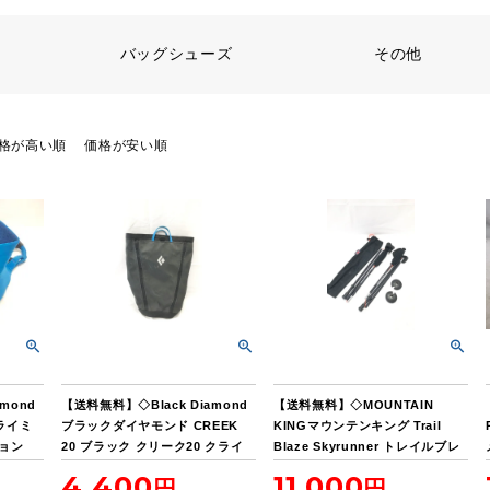
バッグシューズ
その他
格が高い順
価格が安い順
mond
【送料無料】◇Black Diamond
【送料無料】◇MOUNTAIN
ライミ
ブラックダイヤモンド CREEK
KINGマウンテンキング Trail
ション
20 ブラック クリーク20 クライ
Blaze Skyrunner トレイルブレ
ミング用ホールバッグ
イズ スカイライナー トレッキン
4,400
11,000
グポール 2本