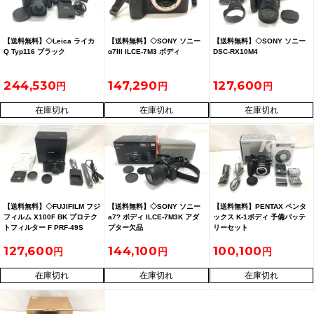
【送料無料】◇Leica ライカ
【送料無料】◇SONY ソニー
【送料無料】◇SONY ソニー
Q Typ116 ブラック
α7III ILCE-7M3 ボディ
DSC-RX10M4
244,530
147,290
127,600
在庫切れ
在庫切れ
在庫切れ
【送料無料】◇FUJIFILM フジ
【送料無料】◇SONY ソニー
【送料無料】PENTAX ペンタ
フィルム X100F BK プロテク
a7? ボディ ILCE-7M3K アダ
ックス K-1ボディ 予備バッテ
トフィルター F PRF-49S
プター欠品
リーセット
127,600
144,100
100,100
在庫切れ
在庫切れ
在庫切れ