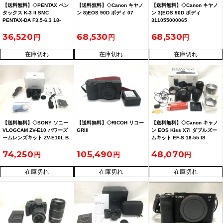
【送料無料】◇PENTAX ペン
【送料無料】◇Canon キヤノ
【送料無料】◇Canon キヤノ
タックス K-3 II SMC
ン 8)EOS 90D ボディ 07
ン 3)EOS 90D ボディ
PENTAX-DA F3.5-6.3 18-
311055000065
250mm カビあり
36,520
68,530
68,530
在庫切れ
在庫切れ
在庫切れ
【送料無料】◇SONY ソニー
【送料無料】◇RICOH リコー
【送料無料】◇Canon キャノ
VLOGCAM ZV-E10 パワーズ
GRIII
ン EOS Kiss X7i ダブルズー
ームレンズキット ZV-E10L B
ムキット EF-S 18-55 IS
ブラック 16-50mm PZ
STM/EF-S 55-250 IS STM
74,250
105,490
48,070
在庫切れ
在庫切れ
在庫切れ