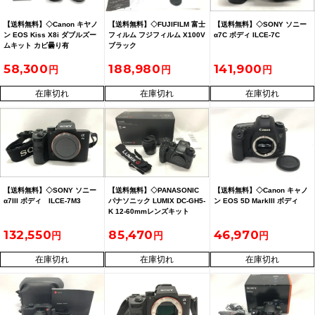
【送料無料】◇Canon キヤノ
【送料無料】◇FUJIFILM 富士
【送料無料】◇SONY ソニー
ン EOS Kiss X8i ダブルズー
フィルム フジフィルム X100V
α7C ボディ ILCE-7C
ムキット カビ曇り有
ブラック
58,300
188,980
141,900
在庫切れ
在庫切れ
在庫切れ
【送料無料】◇SONY ソニー
【送料無料】◇PANASONIC
【送料無料】◇Canon キャノ
α7III ボディ ILCE-7M3
パナソニック LUMIX DC-GH5-
ン EOS 5D MarkIII ボディ
K 12-60mmレンズキット
DMW-BLF19 予備バッテリー
132,550
85,470
46,970
付き
在庫切れ
在庫切れ
在庫切れ