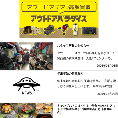
スタッフ募集のお知らせ
アウトドア・スポーツ自転車好き集まれー！
関西圏の買取り窓口、大阪ECセンターではア
ルバイトを募集しています。 車・バイクの出
2026年08月03日
勤も要相談。長期で働ける方大歓迎！ ▶︎仕事
年末年始の営業案内
内容 ・アウトドア用品やスポーツ自転車の商
品撮影と …
“スタッフ募集のお知らせ” の
続き
年末年始の営業案内 平素は格別のご高配を賜
を読む
り厚く御礼申し上げます。 年末年始の営業日
を下記の通りご案内させていただきます。 本
2025年12月04日
年中のご愛顧に心より御礼申し上げますと共
に、明くる年も変わらぬご指導ご鞭撻のほど、
キャンプde “ごはん” は、何食べたい？ アウ
よろしくお願 …
“年末年始の営業案内” の
続き
トドア料理が楽しい調理道具たち【在庫紹
介】
を読む