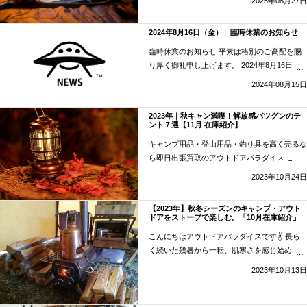
2025年08月27日
ところあと僅かになりました。 猛暑による影
響で息苦しかったあの熱風も、お盆を過ぎたあ
2024年8月16日（金） 臨時休業のお知らせ
たりから …
“秋キャンプに向けてギアを探すな
ら。お得なUSEDがオススメ！ 【2025年9月 在
臨時休業のお知らせ 平素は格別のご高配を賜
庫紹介】” の
続きを読む
り厚く御礼申し上げます。 2024年8月16日
（金）につきまして、 天候状況から店舗、査
2024年08月15日
定買取、通販など各種業務を休業とさせていた
だきます。 8月17日（土）以降は通常営業いた
2023年｜秋キャン満喫！解放感バツグンのテ
し …
“2024年8月16日（金） 臨時休業のお知
ント７選【11月 在庫紹介】
らせ” の
続きを読む
キャンプ用品・登山用品・釣り具を高く売るな
ら即日出張買取のアウトドアパラダイス こん
にちはアウトドアパラダイスです👋 11月にな
2023年10月24日
りました。山のほうはもうすっかり色付いてい
て紅葉がとてもきれいですね。今年はまだ気温
【2023年】秋冬シーズンのキャンプ・アウト
も高いの …
“2023年｜秋キャン満喫！解放感
ドアをストーブで楽しむ。「10月在庫紹介」
バツグンのテント７選【11月 在庫紹介】” の
続
こんにちはアウトドアパラダイスです✌ 長ら
きを読む
く続いた残暑から一転、肌寒さを感じ始めた
10月ですが本格的に焚き火が楽しい季節にな
2023年10月13日
ってきましたね。この時期を待っていたキャン
パーさんも多くいらっしゃったのではないでし
ょうか。気の …
“【2023年】秋冬シーズンの