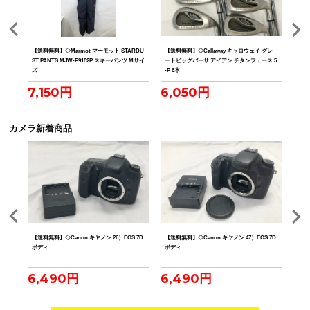
6.0
【送料無料】◇Marmot マーモット STARDU
【送料無料】◇Callaway キャロウェイ グレ
【送料
ST PANTS MJW-F9182P スキーパンツ Mサイ
ートビッグバーサ アイアン チタンフェース 5
本限
ズ
-P 6本
4.
7,150円
6,050円
39
カメラ新着商品
 7D
【送料無料】◇Canon キヤノン 26）EOS 7D
【送料無料】◇Canon キヤノン 47）EOS 7D
【送
ボディ
ボディ
ボデ
6,490円
6,490円
6