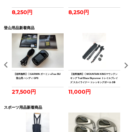
8,250円
8,250円
7,
登山用品新着商品
ーテッ
【送料無料】◇GARMIN ガーミン eTrex 30J
【送料無料】◇MOUNTAIN KINGマウンテン
【送
登山用 ハンディ GPS
キング Trail Blaze Skyrunner トレイルブレイ
ヤモン
ズ スカイライナー トレッキングポール 2本
ライ
27,500円
11,000円
4
スポーツ用品新着商品