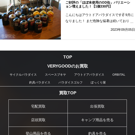
ご好評の「ほぼ未使用のOD缶」バリエーシ
キャンプ・アウトドアをストーブで楽しむ。
ョン増えました！【1個330円】
「10月在庫紹介」” の
続きを読む
こんにちはアウトドアパラダイスです✌ 9月に
なりました！ まだ危険な猛暑は続いておりま
すが、鈴虫の鳴く声が秋の訪れを実感させてく
2023年09月05日
れる気がします。 皆様はこの夏いかがお過ご
しだったでしょうか？ 今年は日本全国各地で
花火大会 …
“ご好評の「ほぼ未使用のOD缶」
バリエーション増えました！【1個330円】” の
TOP
続きを読む
VERYGOODのお買取
サイクルパラダイス
スペースブキヤ
アウトドアパラダイス
ORBITAL
釣具パラダイス
パラダイスゴルフ
ぼっくり屋
買取TOP
宅配買取
出張買取
店頭買取
キャンプ用品を売る
登山用品を売る
釣具を売る