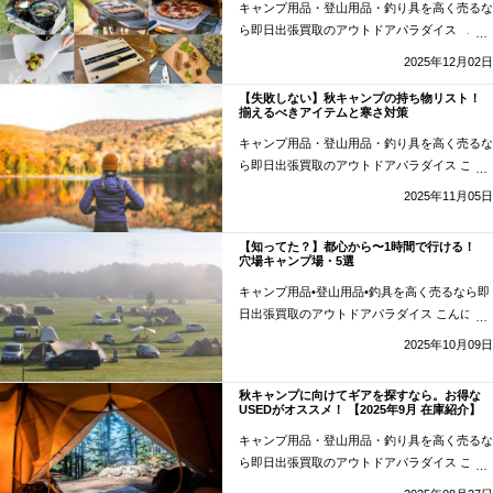
キャンプ用品・登山用品・釣り具を高く売るな
ら即日出張買取のアウトドアパラダイス こん
にちはアウトドアパラダイスです👋 キャンプ
2025年12月02日
の醍醐味の一つにアウトドア料理があります。
不自由な自然環境のなかで使える道具を選び、
【失敗しない】秋キャンプの持ち物リスト！
揃えるべきアイテムと寒さ対策
メニュ …
“キャンプde “ごはん” は、何食べた
い？ アウトドア料理が楽しい調理道具たち
キャンプ用品・登山用品・釣り具を高く売るな
【在庫紹介】” の
続きを読む
ら即日出張買取のアウトドアパラダイス こん
にちはアウトドアパラダイスです👋 一般的に
2025年11月05日
キャンプへ行かれるシーズン毎の比率でも、秋
のシーズンがもっとも多いとされています。
【知ってた？】都心から〜1時間で行ける！
ではなぜ秋 …
“【失敗しない】秋キャンプの持
穴場キャンプ場・5選
ち物リスト！揃えるべきアイテムと寒さ対策”
キャンプ用品•登山用品•釣具を高く売るなら即
の
続きを読む
日出張買取のアウトドアパラダイス こんにち
はアウトドアパラダイスです👋 キャンプは好
2025年10月09日
きなのに、最近どこにも行けていない。準備や
計画はいつも楽しけど、移動のことを考えると
秋キャンプに向けてギアを探すなら。お得な
気が滅入 …
“【知ってた？】都心から〜1時間
USEDがオススメ！ 【2025年9月 在庫紹介】
で行ける！穴場キャンプ場・5選” の
続きを読
キャンプ用品・登山用品・釣り具を高く売るな
む
ら即日出張買取のアウトドアパラダイス こん
にちはアウトドアパラダイスです👋 8月も残す