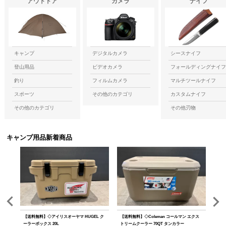
アウトドア
カメラ
ナイフ
キャンプ
デジタルカメラ
シースナイフ
登山用品
ビデオカメラ
フォールディングナイフ
釣り
フィルムカメラ
マルチツールナイフ
スポーツ
その他のカテゴリ
カスタムナイフ
その他のカテゴリ
その他刃物
キャンプ用品新着商品
 ソ
【送料無料】◇アイリスオーヤマ HUGEL ク
【送料無料】◇Coleman コールマン エクス
【送
ーラーボックス 20L
トリームクーラー 70QT タンカラー
クス