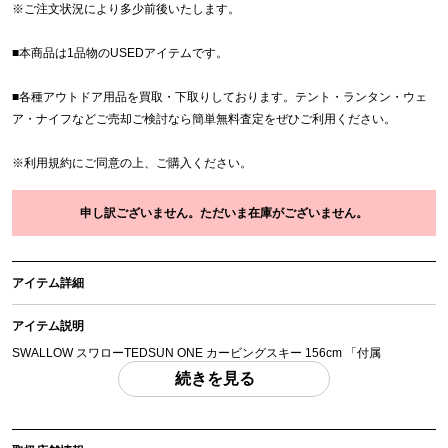
※
ご注文状況により多少前後いたします。
■本商品は1品物のUSEDアイテムです。
■各種アウトドア用品を買取・下取りしております。テント・ランタン・ウェ
ア・ナイフなどご売却ご検討なら簡単無料査定をぜひご利用ください。
※
利用規約
にご同意の上、ご購入ください。
申し訳ございません。ただいま在庫がございません。
アイテム詳細
アイテム説明
SWALLOW スワローTEDSUN ONE カービングスキー 156cm 「付属
品」・・・ 写真のものがすべてになります。
続きを見る
(撮影、運搬備品は除く)
アイテム状態