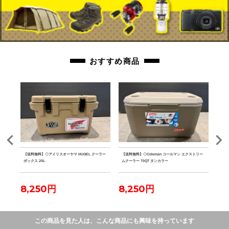
おすすめ商品
 PA
【送料無料】◇アイリスオーヤマ HUGEL クーラー
【送料無料】◇Coleman コールマン エクストリー
【送料
ボックス 20L
ムクーラー 70QT タンカラー
ファ
8,250円
8,250円
7,
この商品を見た人は、こんな商品にも興味を持っています