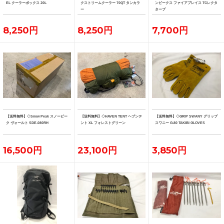
EL クーラーボックス 20L
クストリームクーラー 70QT タンカラ
ンピークス ファイアプレイス TCレクタ
ー
タープ
8,250円
8,250円
7,700円
【送料無料】◇Snow Peak スノーピー
【送料無料】◇HAVEN TENT ヘブンテ
【送料無料】◇GRIP SWANY グリップ
ク ヴォールト SDE-080RH
ント XL フォレストグリーン
スワニー G-80 TAKIBI GLOVES
16,500円
23,100円
3,850円