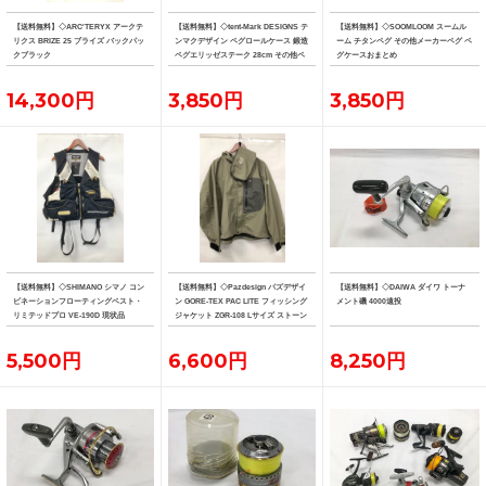
【送料無料】◇ARC'TERYX アークテ
【送料無料】◇tent-Mark DESIGNS テ
【送料無料】◇SOOMLOOM スームル
リクス BRIZE 25 ブライズ バックパッ
ンマクデザイン ペグロールケース 鍛造
ーム チタンペグ その他メーカーペグ ペ
クブラック
ペグエリッゼステーク 28cm その他ペ
グケースおまとめ
グおまとめ
14,300円
3,850円
3,850円
【送料無料】◇SHIMANO シマノ コン
【送料無料】◇Pazdesign パズデザイ
【送料無料】◇DAIWA ダイワ トーナ
ビネーションフローティングベスト・
ン GORE-TEX PAC LITE フィッシング
メント磯 4000遠投
リミテッドプロ VE-190D 現状品
ジャケット ZGR-108 Lサイズ ストーン
系カラー
5,500円
6,600円
8,250円