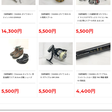
【送料無料】◇DAIWA ダイワ 03トー
【送料無料】◇DAIWA ダイワ RCS IS
【送料無料】◇大森製作所 ダイヤモン
ナメントISO Z2500LB
O 尾長スプール
ド マイクロ7?デラックス マイコン No.
2 2点 替えスプール付き おまとめ
14,300円
5,500円
5,500円
【送料無料】◇Caravan キャラバン 渓
【送料無料】◇DAIWA ダイワ ルネッ
【送料無料】◇DAIWA ダイワ アモル
流 飯豊アクア 26.5cm 沢靴 シューズ
サ デアイアル DIR 2506
ファス ウィスカー 渓流 THE 華厳 硬調
53 現状品
5,500円
5,500円
4,400円