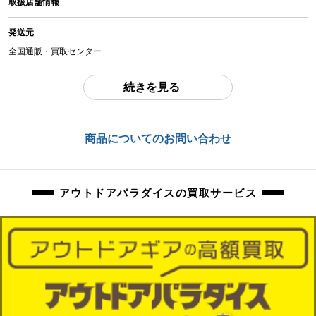
取扱店舗情報
中古：E（要メンテナンス、オーバーホール推奨、現状お渡し品）
使用感のあるお品物になります。
発送元
使用に伴う、傷、汚れ等ございます。
全国通販・買取センター
細部までの確認はおこなっておりません。現状品になります。
住所
続きを見る
東京都江戸川区中葛西6-10-15 2F
現状品になりますので、記載にない欠品、パーツ破損、動作不具合も保証対象
外になります。
お問合わせ番号
商品についてのお問い合わせ
商品に関するご質問にはお答えいたしかねます。掲載写真にてご判断ください
orb-2605243218-od-081569207
ませ。
商品管理コード
アウトドアパラダイスの買取サービス
orb-2605243218-od-081569207