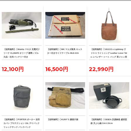
【送料無料】◇Makita マキタ 充電式ク
【送料無料】◇MK マエダ家具 キャス
【送料無料】◇VASCO x Lightning ヴ
リーナ CL286FD オリーブ 標準ノズル
ター付きサイドテーブル MLE-015
ァスコ ライトニング Leather Lover Tot
欠品・社外バッテリー付き
e ニベレザー トート バッグ 革ジャン用
トート
12,100円
16,500円
22,990円
【送料無料】◇PORTER ポーター 吉田
【送料無料】◇KUNY'S 腰袋片側
【送料無料】◇OIGEN 及源鋳造 盛栄堂
カバン プロテクション 15L デイパック
鉄 天ぷら鍋 CA-5 20cm
リュックサック バックパック