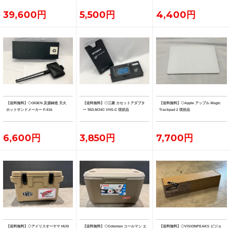
39,600円
5,500円
4,400円
【送料無料】◇OIGEN 及源鋳造 天火
【送料無料】◇三菱 カセットアダプタ
【送料無料】◇Apple アップル Magic
ホットサンドメーカー F-416
ー TAD-M34C VHS-C 現状品
Trackpad 2 現状品
6,600円
3,850円
7,700円
【送料無料】◇アイリスオーヤマ HUG
【送料無料】◇Coleman コールマン エ
【送料無料】◇VISIONPEAKS ビジョ