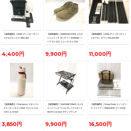
【送料無料】◇DOD ディーオーディー
【送料無料】◇BIRKENSTOCK ビルケ
【送料無料】◇DOD ディーオーディー
ステルスエックス GM1-450
ンシュトック ダンディー DUNDEE ト
フタマタノキワミ FA5-603-BK
ープ サンダル シューズ サイズ28
4,400円
9,900円
11,000円
【送料無料】◇Starbucks スターバッ
【送料無料】◇NATURETONES ネイチ
【送料無料】◇Snow Peak スノーピー
クス バレンタイン2025 ステンレスロ
ャートーンズ リトルブレイクスタンド
ク リフトアップBBQ BOX ケース付き
ゴボトル 473ml
TAIJYU version サテンブラック
3,850円
9,900円
16,500円