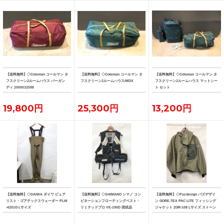
【送料無料】◇Coleman コールマン タ
【送料無料】◇Coleman コールマン タ
【送料無料】◇Coleman コールマン タ
フスクリーン2ルームハウス バーガン
フスクリーン2ルームハウス/MDX
フスクリーン2ルームハウス マットシー
ディ 2000032598
ト セット
19,800円
25,300円
13,200円
【送料無料】◇DAIWA ダイワ ピュア
【送料無料】◇SHIMANO シマノ コン
【送料無料】◇Pazdesign パズデザイ
リスト・ゴアテックスウェーダー PLW
ビネーションフローティングベスト・
ン GORE-TEX PAC LITE フィッシング
-4201G Lサイズ
リミテッドプロ VE-190D 現状品
ジャケット ZGR-108 Lサイズ ストーン
系カラー