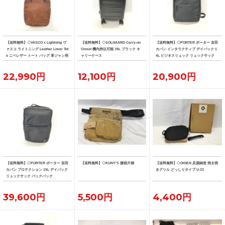
【送料無料】◇VASCO x Lightning ヴ
【送料無料】◇SOLGAARD Carry-on
【送料無料】◇PORTER ポーター 吉田
ァスコ ライトニング Leather Lover Tot
Closet 機内持込可能 39L ブラック キ
カバン インタラクティブ デイパック 1
e ニベレザー トート バッグ 革ジャン用
ャリーケース
4L ビジネスリュック リュックサック
トート
22,990円
12,100円
20,900円
【送料無料】◇PORTER ポーター 吉田
【送料無料】◇KUNY'S 腰袋片側
【送料無料】◇OIGEN 及源鋳造 焼き焼
カバン プロテクション 15L デイパック
きグリル どっしりタイプ U-33
リュックサック バックパック
39,600円
5,500円
4,400円