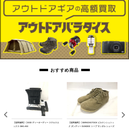
おすすめ商品
クリー
【送料無料】◇DOD ディーオーディー ステルスエ
【送料無料】◇BIRKENSTOCK ビルケンシュトッ
【送
ックス GM1-450
ク ダンディー DUNDEE トープ サンダル シューズ
キワミ 