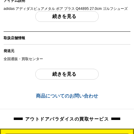
アイテム説明
adidas アディダスピュアメタル ボア プラス Q44895 27.0cm ゴルフシューズ
「付属品」・・・ 写真のものがすべてになります。
続きを見る
(撮影、運搬備品は除く)
アイテム状態
取扱店舗情報
中古：D（強い使用感あり/目立つキズ、ヨゴレ、サビなど）
擦れ、傷、汚れ、かかと部分擦り切れ等ございます。
発送元
商品管理コード
全国通販・買取センター
orb-2605232808-od-081503394
住所
続きを見る
東京都江戸川区中葛西6-10-15 2F
お問合わせ番号
商品についてのお問い合わせ
orb-2605232808-od-081503394
アウトドアパラダイスの買取サービス