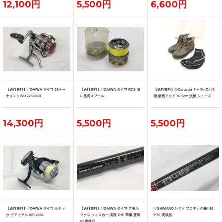
12,100円
5,500円
6,600円
【送料無料】◇DAIWA ダイワ 03トー
【送料無料】◇DAIWA ダイワ RCS IS
【送料無料】◇Caravan キャラバン 渓
ナメントISO Z2500LB
O 尾長スプール
流 飯豊アクア 26.5cm 沢靴 シューズ
14,300円
5,500円
5,500円
【送料無料】◇DAIWA ダイワ ルネッ
【送料無料】◇DAIWA ダイワ アモル
◇SHIMANO シマノ プロテック磯4-53
サ デアイアル DIR 2506
ファス ウィスカー 渓流 THE 華厳 硬調
PTS 現状品
53 現状品