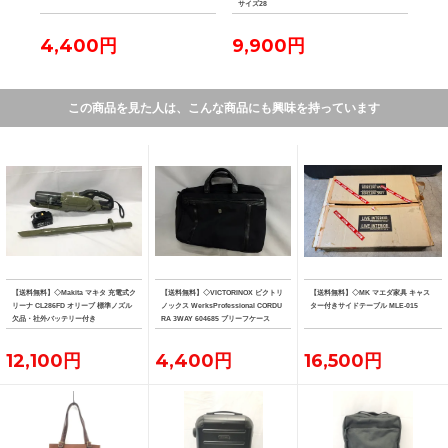
サイズ28
4,400円
9,900円
11
この商品を見た人は、こんな商品にも興味を持っています
【送料無料】◇Makita マキタ 充電式ク
【送料無料】◇VICTORINOX ビクトリ
【送料無料】◇MK マエダ家具 キャス
リーナ CL286FD オリーブ 標準ノズル
ノックス WerksProfessional CORDU
ター付きサイドテーブル MLE-015
欠品・社外バッテリー付き
RA 3WAY 604685 ブリーフケース
12,100円
4,400円
16,500円