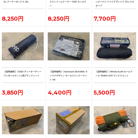
EL クーラーボックス 20L
クストリームクーラー 70QT タンカラ
ンピークス ファイアプレイス TCレクタ
ー
タープ
8,250円
8,250円
7,700円
【送料無料】◇DOD ディーオーディー
【送料無料】◇tent-mark DESIGNS テ
【送料無料】◇Whole Earth ホールア
ワンポールテントL用グランドシート
ンマクデザイン サーカスインナーマッ
ース TENKU COT テンクウコット
ト 4/5
3,850円
4,400円
5,500円