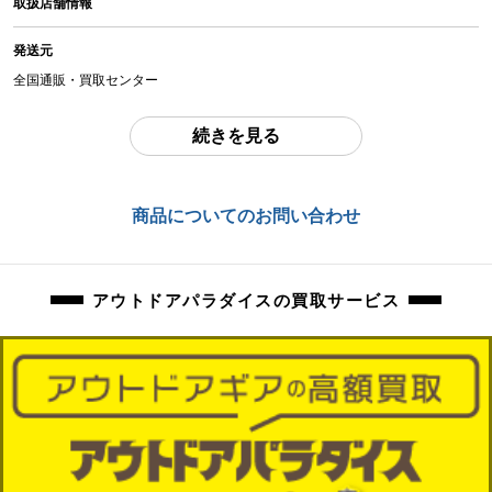
取扱店舗情報
中古：B（使用感少な目/小キズ、ヨゴレ少々）
使用感の少ないお品物になります。
発送元
使用に伴う、傷、汚れ等ございます。
全国通販・買取センター
本体にエアーを入れて数時間空気漏れの症状がないことのみ確認しておりま
住所
続きを見る
す。
東京都江戸川区中葛西6-10-15 2F
弊社にて設営をして、水上テスト含め詳細確認を行っておりません。
お問合わせ番号
商品についてのお問い合わせ
付属品は写真のものがすべてになります。
orb-2512230802-od-081563918
万が一、記載にない使用困難な不良がございました場合は、ご返品にて対応さ
せていただきます。
アウトドアパラダイスの買取サービス
商品管理コード
orb-2512230802-od-081563918