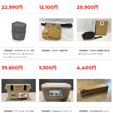
22,990円
12,100円
20,900円
【送料無料】◇PORTER ポーター 吉田
【送料無料】◇KUNY'S 腰袋片側
【送料無料】◇OIGEN 及源鋳造 焼き焼
カバン プロテクション 15L デイパック
きグリル どっしりタイプ U-33
リュックサック バックパック
39,600円
5,500円
4,400円
【送料無料】◇アイリスオーヤマ HUG
【送料無料】◇Coleman コールマン エ
【送料無料】◇VISIONPEAKS ビジョ