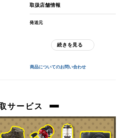
す。
取扱店舗情報
(撮影、運搬備品は除く)
発送元
アイテム状態
全国通販・買取センター
中古：B（使用感少な目/小キズ、ヨゴレ
少々）
続きを見る
住所
使用感の少ないお品物になります。
東京都江戸川区中葛西6-10-15 2F
使用に伴う、傷、汚れ等ございます。
商品についてのお問い合わせ
お問合わせ番号
商品管理コード
orb-2312270829-sp-081501562
orb-2312270829-sp-081501562
取サービス