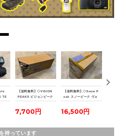
le
【送料無料】◇VISION
【送料無料】◇Snow P
【送料無料】◇HA
 TE
PEAKS ビジョンピーク
eak スノーピーク ヴォ
TENT ヘブンテン
ウコッ
ス TCバタフライシェル
ールト SDE-080RH
フォレストグリー
ターSOLO
7,700円
16,500円
23,100円
を持っています