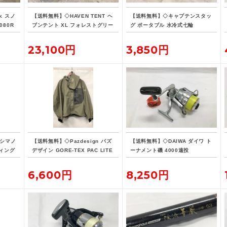
k スノ
【送料無料】◇HAVEN TENT ヘ
【送料無料】◇キャプテンスタッ
080R
ブンテント XL フォレストグリー
グ ポータブル 水冷式七輪
ン
23,100円
3,850円
 シマノ
【送料無料】◇Pazdesign パズ
【送料無料】◇DAIWA ダイワ ト
ィング
デザイン GORE-TEX PAC LITE
ーナメント磯 4000遠投
-190
フィッシングジャケット ZGR-10
8 Lサイズ ストーン系カラー
6,600円
8,250円