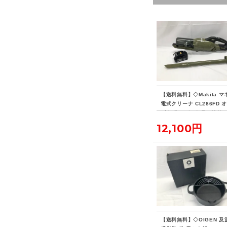
【送料無料】◇Makita マ
電式クリーナ CL286FD 
ブ 標準ノズル欠品・社外
リー付き
12,100円
【送料無料】◇OIGEN 及