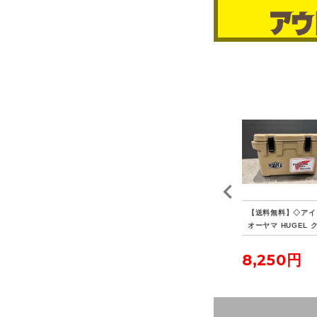
プテ
【送料無料】◇WINNE
【送料無料】◇tent-ma
【送料無料】◇アイ
ル
RWELL ウィンナーウェ
rk DESIGNS テンマク
オーヤマ HUGEL 
ル 薪ストーブ専用 フラ
デザイン モノポールイ
ラーボックス 20L
ッシングキット パイプ
ンナーテント ファブリ
4,400円
6,050円
8,250円
ブラシセット
ック 2点