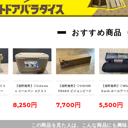
おすすめ商品
リス
【送料無料】◇Colema
【送料無料】◇VISION
【送料無料】◇Who
クー
n コールマン エクスト
PEAKS ビジョンピーク
Earth ホールアース
リームクーラー 70QT
ス ファイアプレイス TC
NKU COT テンク
タンカラー
レクタタープ
ト
8,250円
7,700円
5,500円
この商品を見た人は、こんな商品にも興味