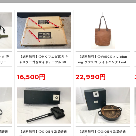
キタ 充
【送料無料】◇MK マエダ家具 キ
【送料無料】◇VASCO x Lightn
オリー
ャスター付きサイドテーブル ML
ing ヴァスコ ライトニング Leat
バッテ
E-015
her Lover Tote ニベレザー トー
ト バッグ 革ジャン用トート
16,500円
22,990円
源鋳造
【送料無料】◇OIGEN 及源鋳造
【送料無料】◇OIGEN 及源鋳造