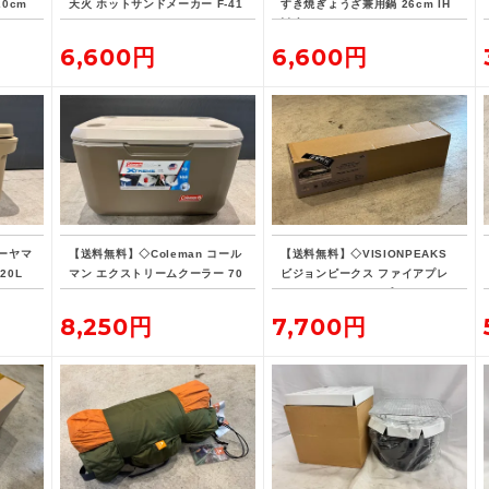
20cm
天火 ホットサンドメーカー F-41
すき焼ぎょうざ兼用鍋 26cm IH
6
対応
6,600円
6,600円
ーヤマ
【送料無料】◇Coleman コール
【送料無料】◇VISIONPEAKS
20L
マン エクストリームクーラー 70
ビジョンピークス ファイアプレ
QT タンカラー
イス TCレクタタープ
8,250円
7,700円