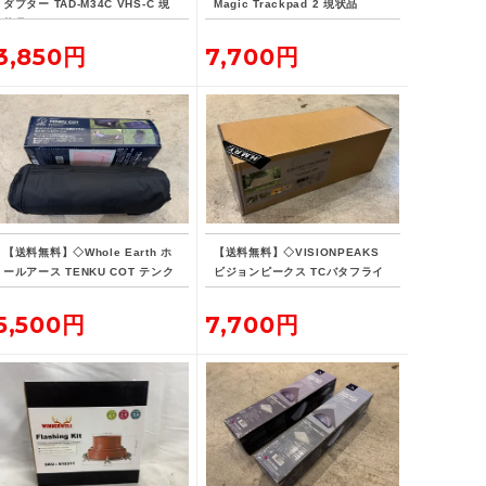
ダプター TAD-M34C VHS-C 現
Magic Trackpad 2 現状品
状品
3,850円
7,700円
【送料無料】◇Whole Earth ホ
【送料無料】◇VISIONPEAKS
ールアース TENKU COT テンク
ビジョンピークス TCバタフライ
ウコット
シェルターSOLO
5,500円
7,700円