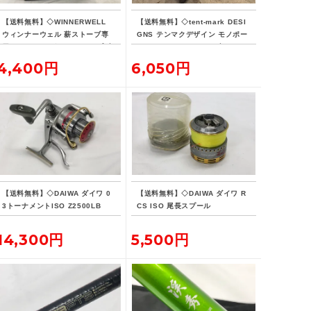
【送料無料】◇WINNERWELL
【送料無料】◇tent-mark DESI
ウィンナーウェル 薪ストーブ専
GNS テンマクデザイン モノポー
用 フラッシングキット パイプブ
ルインナーテント ファブリック 2
ラシセット
点
4,400円
6,050円
【送料無料】◇DAIWA ダイワ 0
【送料無料】◇DAIWA ダイワ R
3トーナメントISO Z2500LB
CS ISO 尾長スプール
14,300円
5,500円