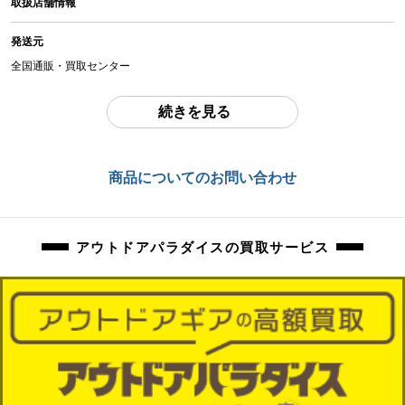
取扱店舗情報
中古：C（使用感あり/キズ、ヨゴレあり）
多少の擦れ、傷、汚れございます。
発送元
実際に体重をかけての確認等行っておりませんので、ご使用前に必ずご確認く
ださい。
全国通販・買取センター
商品管理コード
住所
続きを見る
orb-2605232824-od-081570359
東京都江戸川区中葛西6-10-15 2F
お問合わせ番号
商品についてのお問い合わせ
orb-2605232824-od-081570359
アウトドアパラダイスの買取サービス