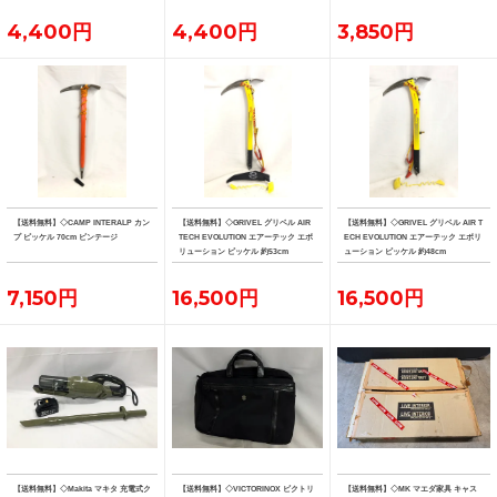
4,400円
4,400円
3,850円
【送料無料】◇CAMP INTERALP カン
【送料無料】◇GRIVEL グリベル AIR
【送料無料】◇GRIVEL グリベル AIR T
プ ピッケル 70cm ビンテージ
TECH EVOLUTION エアーテック エボ
ECH EVOLUTION エアーテック エボリ
リューション ピッケル 約53cm
ューション ピッケル 約48cm
7,150円
16,500円
16,500円
【送料無料】◇Makita マキタ 充電式ク
【送料無料】◇VICTORINOX ビクトリ
【送料無料】◇MK マエダ家具 キャス