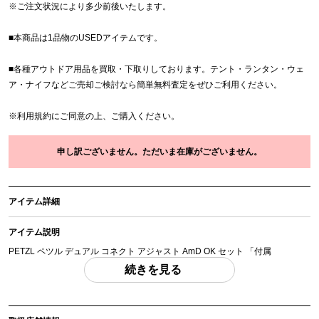
※
ご注文状況により多少前後いたします。
■本商品は1品物のUSEDアイテムです。
■各種アウトドア用品を買取・下取りしております。テント・ランタン・ウェ
ア・ナイフなどご売却ご検討なら簡単無料査定をぜひご利用ください。
※
利用規約
にご同意の上、ご購入ください。
申し訳ございません。ただいま在庫がございません。
アイテム詳細
アイテム説明
PETZL ペツル デュアル コネクト アジャスト AmD OK セット 「付属
品」・・・ 写真のものがすべてになります。
続きを見る
(撮影、運搬備品は除く)
アイテム状態