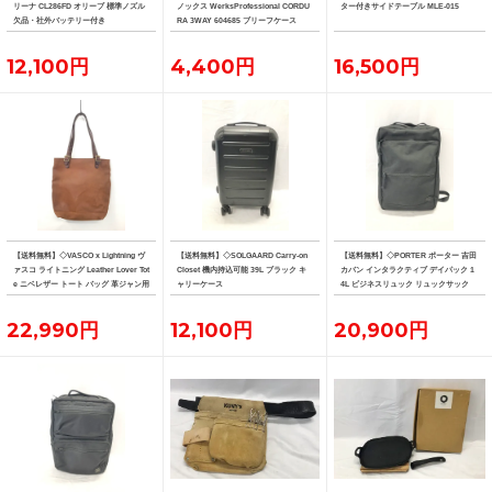
リーナ CL286FD オリーブ 標準ノズル
ノックス WerksProfessional CORDU
ター付きサイドテーブル MLE-015
欠品・社外バッテリー付き
RA 3WAY 604685 ブリーフケース
12,100円
4,400円
16,500円
【送料無料】◇VASCO x Lightning ヴ
【送料無料】◇SOLGAARD Carry-on
【送料無料】◇PORTER ポーター 吉田
ァスコ ライトニング Leather Lover Tot
Closet 機内持込可能 39L ブラック キ
カバン インタラクティブ デイパック 1
e ニベレザー トート バッグ 革ジャン用
ャリーケース
4L ビジネスリュック リュックサック
トート
22,990円
12,100円
20,900円