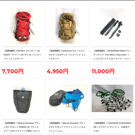
【送料無料】OSPREY オスプレー VA
【送料無料】Seibertron サイバトロン
【送料無料】◇MOUNTAIN KINGマウン
RIANT バリアント28 サイズL バックパ
タクティカルザック バックパック リュ
テンキング Trail Blaze Skyrunner ト
ック リュックサック
ックサック
レイルブレイズ スカイライナー トレッ
キングポール 2本
7,700円
4,950円
11,000円
【送料無料】◇Black Diamond ブラッ
【送料無料】◇Black Diamond ブラッ
【送料無料】◇LAPRADE R.DESMAIS
クダイヤモンド CREEK 20 ブラック
クダイヤモンド クライミング ハーネス
ON（ラプラード デメゾン） 12本爪ア
クリーク20 クライミング用ホールバッ
ソリューション
イゼン
グ