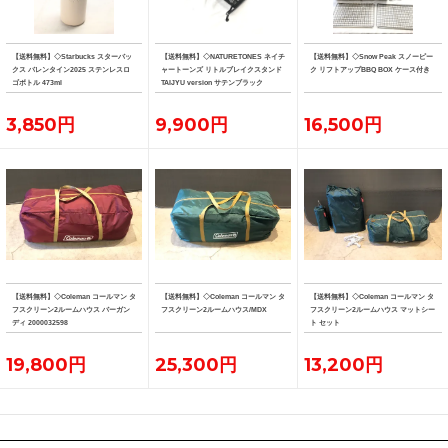
【送料無料】◇Starbucks スターバッ
【送料無料】◇NATURETONES ネイチ
【送料無料】◇Snow Peak スノーピー
クス バレンタイン2025 ステンレスロ
ャートーンズ リトルブレイクスタンド
ク リフトアップBBQ BOX ケース付き
ゴボトル 473ml
TAIJYU version サテンブラック
3,850円
9,900円
16,500円
【送料無料】◇Coleman コールマン タ
【送料無料】◇Coleman コールマン タ
【送料無料】◇Coleman コールマン タ
フスクリーン2ルームハウス バーガン
フスクリーン2ルームハウス/MDX
フスクリーン2ルームハウス マットシー
ディ 2000032598
ト セット
19,800円
25,300円
13,200円