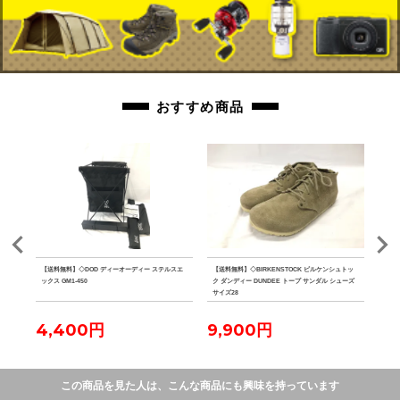
おすすめ商品
クリー
【送料無料】◇DOD ディーオーディー ステルスエ
【送料無料】◇BIRKENSTOCK ビルケンシュトッ
【送
ックス GM1-450
ク ダンディー DUNDEE トープ サンダル シューズ
キワミ 
サイズ28
4,400円
9,900円
11
この商品を見た人は、こんな商品にも興味を持っています