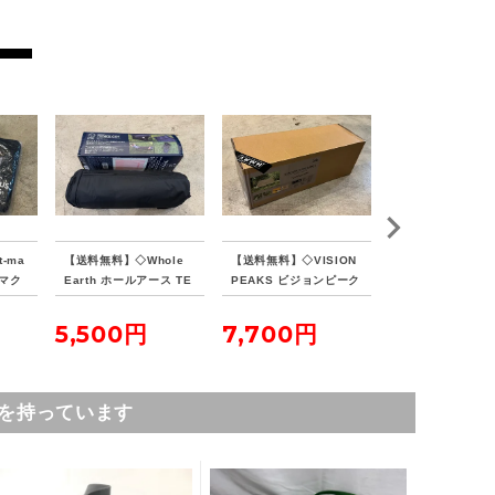
-ma
【送料無料】◇Whole
【送料無料】◇VISION
【送料無料】◇Sn
ンマク
Earth ホールアース TE
PEAKS ビジョンピーク
eak スノーピーク
イン
NKU COT テンクウコッ
ス TCバタフライシェル
ールト SDE-080
ト
ターSOLO
5,500円
7,700円
16,500円
を持っています