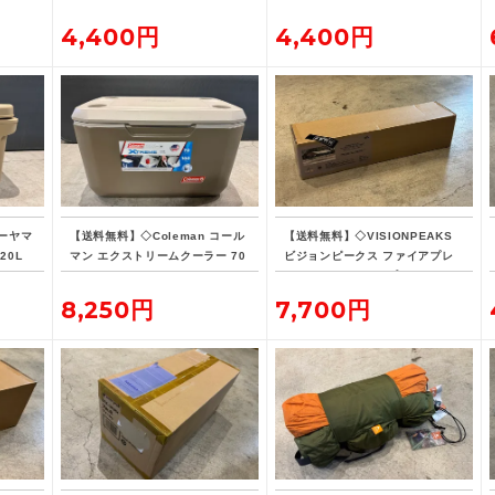
U-33
4,400円
4,400円
ーヤマ
【送料無料】◇Coleman コール
【送料無料】◇VISIONPEAKS
20L
マン エクストリームクーラー 70
ビジョンピークス ファイアプレ
QT タンカラー
イス TCレクタタープ
8,250円
7,700円