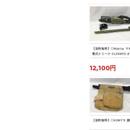
【送料無料】◇Makita マ
電式クリーナ CL286FD 
ブ 標準ノズル欠品・社外
リー付き
12,100円
【送料無料】◇KUNY'S 