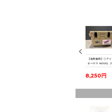
EN
【送料無料】◇FIELDO
【送料無料】◇キャプテ
【送料無料】◇アイ
XL
OR フィールドア アル
ンスタッグ ポータブル
オーヤマ HUGEL 
ミテントポール280 4本
水冷式七輪
ラーボックス 20L
連結 2本セット
5,500円
3,850円
8,250円