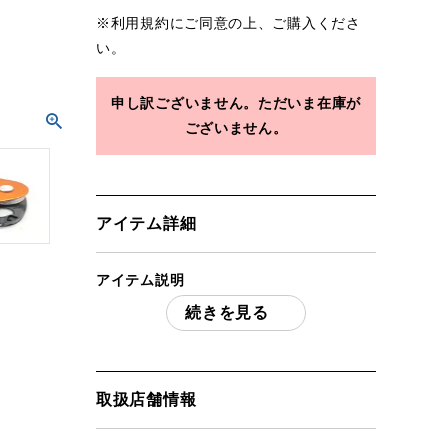
※
利用規約
にご同意の上、ご購入くださ
い。
申し訳ございません。ただいま在庫が
ございません。
アイテム詳細
アイテム説明
続きを見る
PETZL ペツル マイクロトラクション プ
ーリー 「付属品」・・・ 写真のものがす
べてになります。
(撮影、運搬備品は除く)
取扱店舗情報
アイテム状態