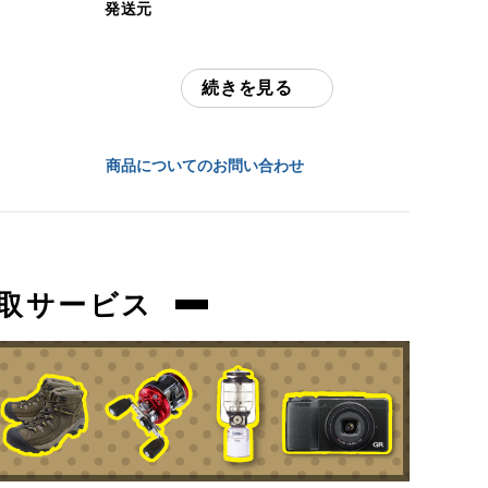
発送元
中古：C（使用感あり/キズ、ヨゴレあり）
全国通販・買取センター
多少の擦れ、傷、汚れございます。
実際に体重をかけての確認等行っておりま
続きを見る
住所
せんので、ご使用前に必ずご確認くださ
い。
東京都江戸川区中葛西6-10-15 2F
商品についてのお問い合わせ
商品管理コード
お問合わせ番号
orb-2605232820-od-081570355
orb-2605232820-od-081570355
取サービス