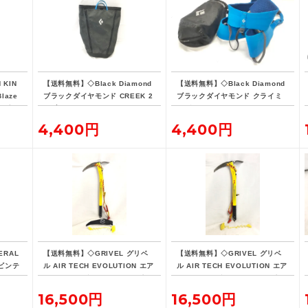
KIN
【送料無料】◇Black Diamond
【送料無料】◇Black Diamond
laze
ブラックダイヤモンド CREEK 2
ブラックダイヤモンド クライミ
イズ ス
0 ブラック クリーク20 クライミ
ング ハーネス ソリューション
グポー
ング用ホールバッグ
4,400円
4,400円
ERAL
【送料無料】◇GRIVEL グリベ
【送料無料】◇GRIVEL グリベ
 ビンテ
ル AIR TECH EVOLUTION エア
ル AIR TECH EVOLUTION エア
ーテック エボリューション ピッ
ーテック エボリューション ピッ
ケル 約53cm
ケル 約48cm
16,500円
16,500円