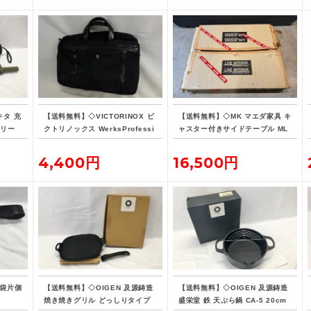
キタ 充
【送料無料】◇VICTORINOX ビ
【送料無料】◇MK マエダ家具 キ
オリー
クトリノックス WerksProfessi
ャスター付きサイドテーブル ML
バッテ
onal CORDURA 3WAY 604685
E-015
ブリーフケース
4,400円
16,500円
腰袋片側
【送料無料】◇OIGEN 及源鋳造
【送料無料】◇OIGEN 及源鋳造
焼き焼きグリル どっしりタイプ
盛栄堂 鉄 天ぷら鍋 CA-5 20cm