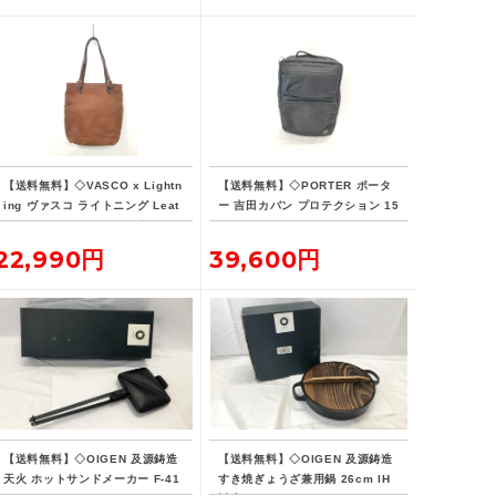
【送料無料】◇VASCO x Lightn
【送料無料】◇PORTER ポータ
ing ヴァスコ ライトニング Leat
ー 吉田カバン プロテクション 15
her Lover Tote ニベレザー トー
L デイパック リュックサック バ
ト バッグ 革ジャン用トート
ックパック
22,990円
39,600円
【送料無料】◇OIGEN 及源鋳造
【送料無料】◇OIGEN 及源鋳造
天火 ホットサンドメーカー F-41
すき焼ぎょうざ兼用鍋 26cm IH