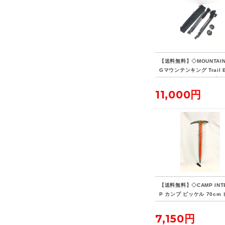
【送料無料】◇MOUNTAIN 
Gマウンテンキング Trail B
Skyrunner トレイルブレ
カイライナー トレッキン
11,000円
ル 2本
【送料無料】◇CAMP INT
P カンプ ピッケル 70cm
ージ
7,150円