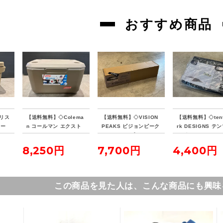
おすすめ商品
リス
【送料無料】◇Colema
【送料無料】◇VISION
【送料無料】◇tent
クー
n コールマン エクスト
PEAKS ビジョンピーク
rk DESIGNS テ
リームクーラー 70QT
ス ファイアプレイス TC
デザイン サーカス
タンカラー
レクタタープ
ナーマット 4/5
8,250円
7,700円
4,400円
この商品を見た人は、こんな商品にも興味