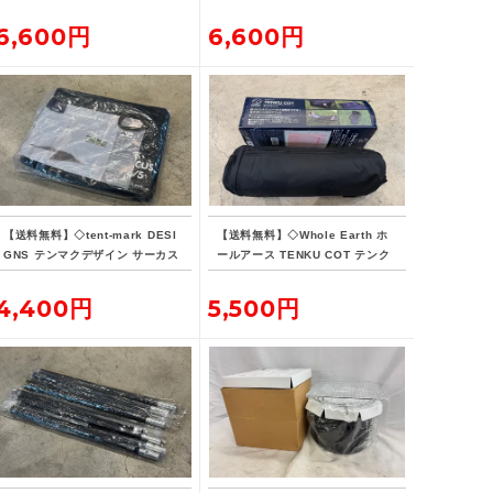
6
対応
6,600円
6,600円
【送料無料】◇tent-mark DESI
【送料無料】◇Whole Earth ホ
GNS テンマクデザイン サーカス
ールアース TENKU COT テンク
インナーマット 4/5
ウコット
4,400円
5,500円