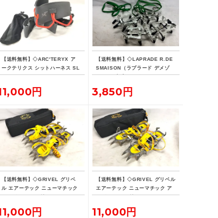
【送料無料】◇ARC'TERYX ア
【送料無料】◇LAPRADE R.DE
ークテリクス シットハーネス SL
SMAISON（ラプラード デメゾ
-340
ン） 12本爪アイゼン
11,000円
3,850円
【送料無料】◇GRIVEL グリベ
【送料無料】◇GRIVEL グリベル
ル エアーテック ニューマチック
エアーテック ニューマチック ア
アイゼン ケース付き
イゼン ケース付き
11,000円
11,000円