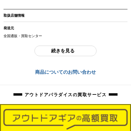
アイテム状態
取扱店舗情報
中古：D（強い使用感あり/目立つキズ、ヨゴレ、サビなど）
全体的に擦れ、傷、汚れ、錆等ある他、前オーナー様の書き込み跡のようなも
発送元
のがあります。
全国通販・買取センター
商品管理コード
住所
orb-2605113245-od-081570012
続きを見る
東京都江戸川区中葛西6-10-15 2F
お問合わせ番号
商品についてのお問い合わせ
orb-2605113245-od-081570012
アウトドアパラダイスの買取サービス