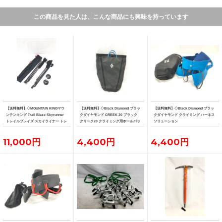
この商品を見た人は、こんな商品にも興味を持っています
【送料無料】◇MOUNTAIN KINGマウ
【送料無料】◇Black Diamond ブラッ
【送料無料】◇Black Diamond ブラッ
ンテンキング Trail Blaze Skyrunner
クダイヤモンド CREEK 20 ブラック
クダイヤモンド クライミング ハーネス
トレイルブレイズ スカイライナー トレ
クリーク20 クライミング用ホールバッ
ソリューション
ッキングポール 2本
グ
11,000円
4,400円
4,400円