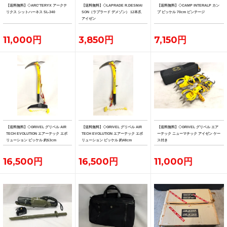
【送料無料】◇ARC'TERYX アークテ
【送料無料】◇LAPRADE R.DESMAI
【送料無料】◇CAMP INTERALP カン
リクス シットハーネス SL-340
SON（ラプラード デメゾン） 12本爪
プ ピッケル 70cm ビンテージ
アイゼン
11,000円
3,850円
7,150円
【送料無料】◇GRIVEL グリベル AIR
【送料無料】◇GRIVEL グリベル AIR
【送料無料】◇GRIVEL グリベル エア
TECH EVOLUTION エアーテック エボ
TECH EVOLUTION エアーテック エボ
ーテック ニューマチック アイゼン ケー
リューション ピッケル 約53cm
リューション ピッケル 約48cm
ス付き
16,500円
16,500円
11,000円