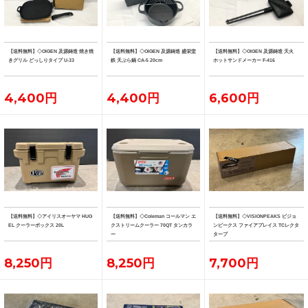
【送料無料】◇OIGEN 及源鋳造 焼き焼
【送料無料】◇OIGEN 及源鋳造 盛栄堂
【送料無料】◇OIGEN 及源鋳造 天火
きグリル どっしりタイプ U-33
鉄 天ぷら鍋 CA-5 20cm
ホットサンドメーカー F-416
4,400円
4,400円
6,600円
【送料無料】◇アイリスオーヤマ HUG
【送料無料】◇Coleman コールマン エ
【送料無料】◇VISIONPEAKS ビジョ
EL クーラーボックス 20L
クストリームクーラー 70QT タンカラ
ンピークス ファイアプレイス TCレクタ
ー
タープ
8,250円
8,250円
7,700円