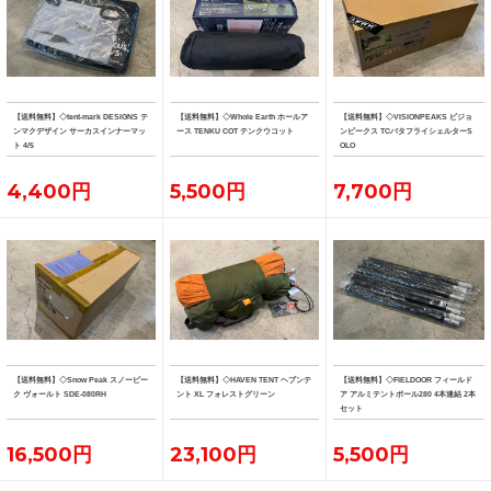
【送料無料】◇tent-mark DESIGNS テ
【送料無料】◇Whole Earth ホールア
【送料無料】◇VISIONPEAKS ビジョ
ンマクデザイン サーカスインナーマッ
ース TENKU COT テンクウコット
ンピークス TCバタフライシェルターS
ト 4/5
OLO
4,400円
5,500円
7,700円
【送料無料】◇Snow Peak スノーピー
【送料無料】◇HAVEN TENT ヘブンテ
【送料無料】◇FIELDOOR フィールド
ク ヴォールト SDE-080RH
ント XL フォレストグリーン
ア アルミテントポール280 4本連結 2本
セット
16,500円
23,100円
5,500円