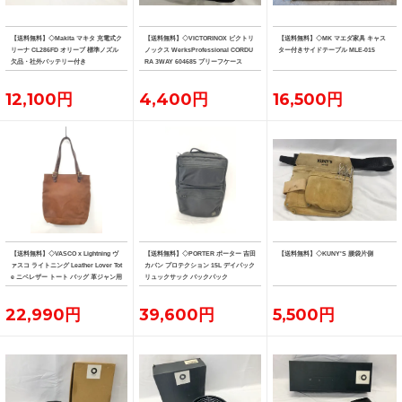
【送料無料】◇Makita マキタ 充電式ク
【送料無料】◇VICTORINOX ビクトリ
【送料無料】◇MK マエダ家具 キャス
リーナ CL286FD オリーブ 標準ノズル
ノックス WerksProfessional CORDU
ター付きサイドテーブル MLE-015
欠品・社外バッテリー付き
RA 3WAY 604685 ブリーフケース
12,100円
4,400円
16,500円
【送料無料】◇VASCO x Lightning ヴ
【送料無料】◇PORTER ポーター 吉田
【送料無料】◇KUNY'S 腰袋片側
ァスコ ライトニング Leather Lover Tot
カバン プロテクション 15L デイパック
e ニベレザー トート バッグ 革ジャン用
リュックサック バックパック
トート
22,990円
39,600円
5,500円