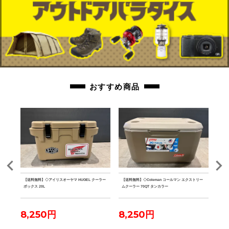
おすすめ商品
 水
【送料無料】◇アイリスオーヤマ HUGEL クーラー
【送料無料】◇Coleman コールマン エクストリー
【送料
ボックス 20L
ムクーラー 70QT タンカラー
ファ
8,250円
8,250円
7,