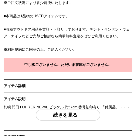
※
ご注文状況により多少前後いたします。
■本商品は1品物のUSEDアイテムです。
■各種アウトドア用品を買取・下取りしております。テント・ランタン・ウェ
ア・ナイフなどご売却ご検討なら簡単無料査定をぜひご利用ください。
※
利用規約
にご同意の上、ご購入ください。
申し訳ございません。ただいま在庫がございません。
アイテム詳細
アイテム説明
札幌 門田 FUHRER NEPAL ピッケル 約57cm 番号刻印有り 「付属品」・・・
写真のものがすべてになります。
続きを見る
(撮影、運搬備品は除く)
アイテム状態