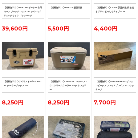
【送料無料】◇PORTER ポーター 吉田
【送料無料】◇KUNY'S 腰袋片側
【送料無料】◇OIGEN 及源鋳造 焼き焼
カバン プロテクション 15L デイパック
きグリル どっしりタイプ U-33
リュックサック バックパック
39,600円
5,500円
4,400円
【送料無料】◇アイリスオーヤマ HUG
【送料無料】◇Coleman コールマン エ
【送料無料】◇VISIONPEAKS ビジョ
EL クーラーボックス 20L
クストリームクーラー 70QT タンカラ
ンピークス ファイアプレイス TCレクタ
ー
タープ
8,250円
8,250円
7,700円