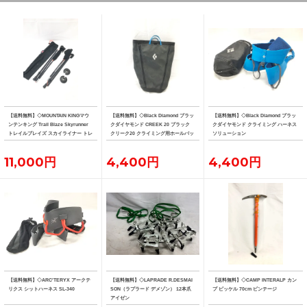
【送料無料】◇MOUNTAIN KINGマウ
【送料無料】◇Black Diamond ブラッ
【送料無料】◇Black Diamond ブラッ
ンテンキング Trail Blaze Skyrunner
クダイヤモンド CREEK 20 ブラック
クダイヤモンド クライミング ハーネス
トレイルブレイズ スカイライナー トレ
クリーク20 クライミング用ホールバッ
ソリューション
ッキングポール 2本
グ
11,000円
4,400円
4,400円
【送料無料】◇ARC'TERYX アークテ
【送料無料】◇LAPRADE R.DESMAI
【送料無料】◇CAMP INTERALP カン
リクス シットハーネス SL-340
SON（ラプラード デメゾン） 12本爪
プ ピッケル 70cm ビンテージ
アイゼン