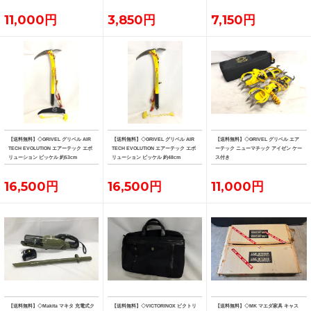
11,000円
3,850円
7,150円
【送料無料】◇GRIVEL グリベル AIR
【送料無料】◇GRIVEL グリベル AIR
【送料無料】◇GRIVEL グリベル エア
TECH EVOLUTION エアーテック エボ
TECH EVOLUTION エアーテック エボ
ーテック ニューマチック アイゼン ケー
リューション ピッケル 約53cm
リューション ピッケル 約48cm
ス付き
16,500円
16,500円
11,000円
【送料無料】◇Makita マキタ 充電式ク
【送料無料】◇VICTORINOX ビクトリ
【送料無料】◇MK マエダ家具 キャス