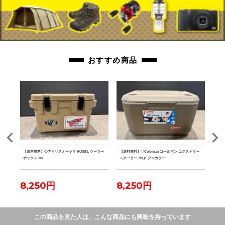
おすすめ商品
ルミテ
【送料無料】◇アイリスオーヤマ HUGEL クーラー
【送料無料】◇Coleman コールマン エクストリー
【送料
ボックス 20L
ムクーラー 70QT タンカラー
ファ
8,250円
8,250円
7,
この商品を見た人は、こんな商品にも興味を持っています