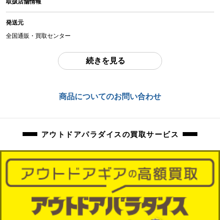
取扱店舗情報
中古：C（使用感あり/キズ、ヨゴレあり）
経年のお汚れ、剥げ、擦れ、傷、錆等ございます。金属部分には保護の為と思
発送元
われるビニールが巻いてあります。
全国通販・買取センター
商品管理コード
住所
orb-2404242803-od-081554049
続きを見る
東京都江戸川区中葛西6-10-15 2F
お問合わせ番号
商品についてのお問い合わせ
orb-2404242803-od-081554049
アウトドアパラダイスの買取サービス