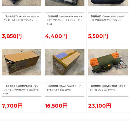
【送料無料】◇DOD ディーオーディー
【送料無料】◇tent-mark DESIGNS テ
【送料無料】◇Whole Earth ホールア
ワンポールテントL用グランドシート
ンマクデザイン サーカスインナーマッ
ース TENKU COT テンクウコット
ト 4/5
3,850円
4,400円
5,500円
【送料無料】◇VISIONPEAKS ビジョ
【送料無料】◇Snow Peak スノーピー
【送料無料】◇HAVEN TENT ヘブンテ
ンピークス TCバタフライシェルターS
ク ヴォールト SDE-080RH
ント XL フォレストグリーン
OLO
7,700円
16,500円
23,100円