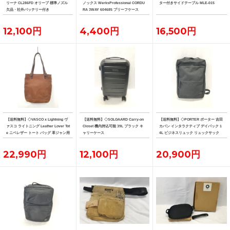
リーナ CL286FD オリーブ 標準ノズル
ノックス WerksProfessional CORDU
ター付きサイドテーブル MLE-015
欠品・社外バッテリー付き
RA 3WAY 604685 ブリーフケース
12,100円
4,400円
16,500円
【送料無料】◇VASCO x Lightning ヴ
【送料無料】◇SOLGAARD Carry-on
【送料無料】◇PORTER ポーター 吉田
ァスコ ライトニング Leather Lover Tot
Closet 機内持込可能 39L ブラック キ
カバン インタラクティブ デイパック 1
e ニベレザー トート バッグ 革ジャン用
ャリーケース
4L ビジネスリュック リュックサック
トート
22,990円
12,100円
20,900円