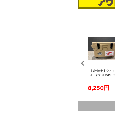
プテ
【送料無料】◇WINNE
【送料無料】◇tent-ma
【送料無料】◇アイ
ル
RWELL ウィンナーウェ
rk DESIGNS テンマク
オーヤマ HUGEL 
ル 薪ストーブ専用 フラ
デザイン モノポールイ
ラーボックス 20L
ッシングキット パイプ
ンナーテント ファブリ
4,400円
6,050円
8,250円
ブラシセット
ック 2点