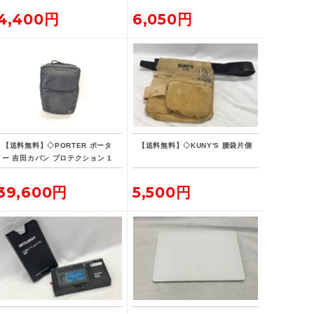
ラシセット
点
4,400円
6,050円
【送料無料】◇PORTER ポータ
【送料無料】◇KUNY'S 腰袋片側
ー 吉田カバン プロテクション 1
5L デイパック リュックサック
バックパック
39,600円
5,500円