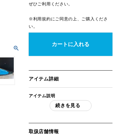
ぜひご利用ください。
※
利用規約
にご同意の上、ご購入くださ
い。
カートに入れる
アイテム詳細
アイテム説明
続きを見る
FUJITA CANOE フジタカヌー QG-2
Queen Goose クイーングース 2人乗りフ
ァルトボート 現状品 「付属品」・・・ 写
真のものがすべてになります。
取扱店舗情報