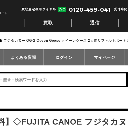
0120-459-041
買取査定専用ダイヤル
受付時間：
サイト
買取
通信
OE フジタカヌー QG-2 Queen Goose クイーングース 2人乗りファルトボート
よくある質問
ログイン
マイページ
◇FUJITA CANOE フジタカヌー Q