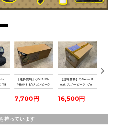
商品に関するご質問にはお答えいたしかね
ます。掲載写真にてご判断くださいませ。
商品管理コード
orb-2603252810-od-081568574
le
【送料無料】◇VISION
【送料無料】◇Snow P
【送料無料】◇HA
 TE
PEAKS ビジョンピーク
eak スノーピーク ヴォ
TENT ヘブンテン
ウコッ
ス TCバタフライシェル
ールト SDE-080RH
フォレストグリー
ターSOLO
7,700円
16,500円
23,100円
を持っています