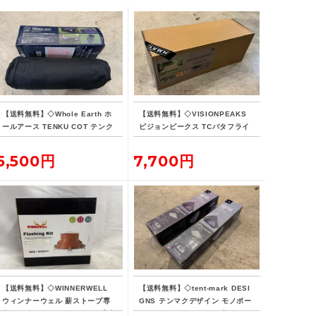
【送料無料】◇Whole Earth ホ
【送料無料】◇VISIONPEAKS
ールアース TENKU COT テンク
ビジョンピークス TCバタフライ
ウコット
シェルターSOLO
5,500円
7,700円
【送料無料】◇WINNERWELL
【送料無料】◇tent-mark DESI
ウィンナーウェル 薪ストーブ専
GNS テンマクデザイン モノポー
用 フラッシングキット パイプブ
ルインナーテント ファブリック 2