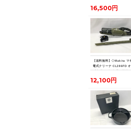
16,500円
【送料無料】◇Makita マ
電式クリーナ CL286FD 
ブ 標準ノズル欠品・社外
リー付き
12,100円