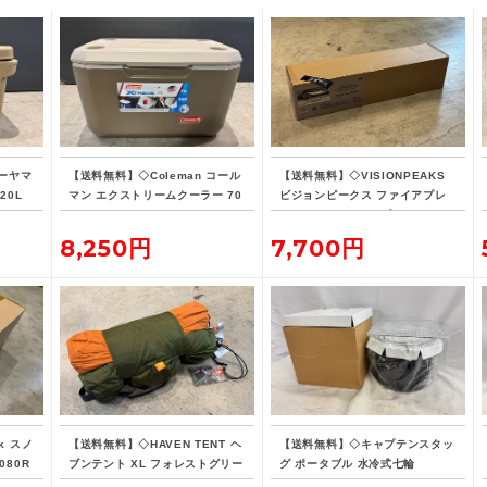
ーヤマ
【送料無料】◇Coleman コール
【送料無料】◇VISIONPEAKS
20L
マン エクストリームクーラー 70
ビジョンピークス ファイアプレ
QT タンカラー
イス TCレクタタープ
8,250円
7,700円
k スノ
【送料無料】◇HAVEN TENT ヘ
【送料無料】◇キャプテンスタッ
080R
ブンテント XL フォレストグリー
グ ポータブル 水冷式七輪
ン