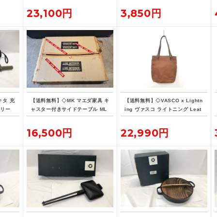
23,100円
3,850円
キタ 充
【送料無料】◇MK マエダ家具 キ
【送料無料】◇VASCO x Lightn
オリー
ャスター付きサイドテーブル ML
ing ヴァスコ ライトニング Leat
バッテ
E-015
her Lover Tote ニベレザー トー
ト バッグ 革ジャン用トート
16,500円
22,990円