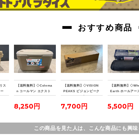
おすすめ商品
リス
【送料無料】◇Colema
【送料無料】◇VISION
【送料無料】◇Who
クー
n コールマン エクスト
PEAKS ビジョンピーク
Earth ホールアース
リームクーラー 70QT
ス ファイアプレイス TC
NKU COT テンク
タンカラー
レクタタープ
ト
8,250円
7,700円
5,500円
この商品を見た人は、こんな商品にも興味