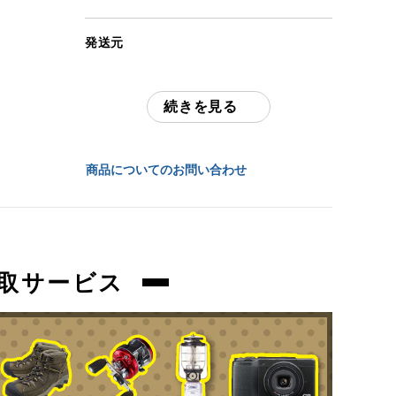
(撮影、運搬備品は除く)
発送元
アイテム状態
全国通販・買取センター
中古：E（要メンテナンス、オーバーホー
ル推奨、現状お渡し品）
続きを見る
住所
長期保管、使用感のあるお品物になりま
す。
東京都江戸川区中葛西6-10-15 2F
商品についてのお問い合わせ
使用に伴う、傷、汚れ等ございます。全体
お問合わせ番号
的にカビございます。
orb-2603252810-od-081568574
補修箇所も見受けられますが詳細不明、組
み立て未確認の現状品になります。
取サービス
現状品になりますので、記載にない欠品、
パーツ破損、動作不具合も保証対象外にな
ります。