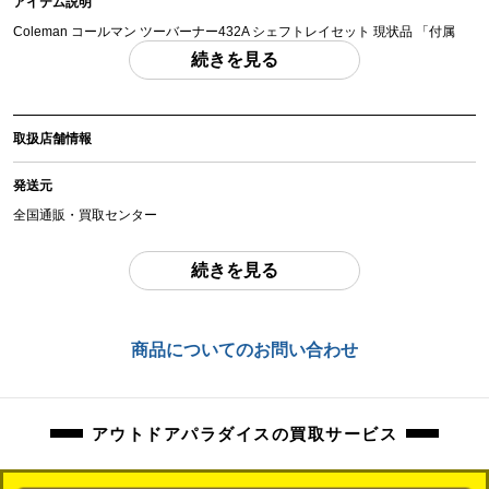
アイテム説明
Coleman コールマン ツーバーナー432A シェフトレイセット 現状品 「付属
品」・・・ 写真のものがすべてになります。
続きを見る
(撮影、運搬備品は除く)
アイテム状態
取扱店舗情報
中古：J（ジャンク品）
使用に伴う焦げ跡、擦れ、お汚れ、サビ等ございます。
発送元
タンクの空気圧チェックのみ行っております。
全国通販・買取センター
ポンピングは少し固めで燃料タンク加圧した後、タンクの蓋を開けると加圧分
抜ける事確認済みです。
住所
続きを見る
東京都江戸川区中葛西6-10-15 2F
動作未確認の為現状品になります。調整や部品交換等必要な場合がございま
す。
お問合わせ番号
商品についてのお問い合わせ
燃料は抜ける範囲で抜いておりますが、若干の抜ききれない分が入っている場
orb-2606040507-od-081522592
合がございます。
現状品になりますので、記載にない欠品、ダメージがあった場合も保証対象外
アウトドアパラダイスの買取サービス
になります。
パーツ、付属品に関する詳細の質問もお答え致しかねます。ご了承の上、ご検