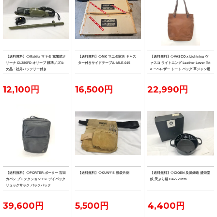
【送料無料】◇Makita マキタ 充電式ク
【送料無料】◇MK マエダ家具 キャス
【送料無料】◇VASCO x Lightning ヴ
リーナ CL286FD オリーブ 標準ノズル
ター付きサイドテーブル MLE-015
ァスコ ライトニング Leather Lover Tot
欠品・社外バッテリー付き
e ニベレザー トート バッグ 革ジャン用
トート
12,100円
16,500円
22,990円
【送料無料】◇PORTER ポーター 吉田
【送料無料】◇KUNY'S 腰袋片側
【送料無料】◇OIGEN 及源鋳造 盛栄堂
カバン プロテクション 15L デイパック
鉄 天ぷら鍋 CA-5 20cm
リュックサック バックパック
39,600円
5,500円
4,400円