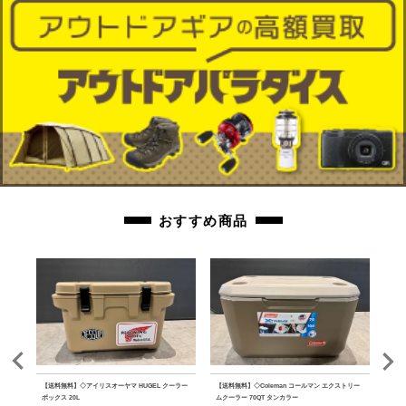
討くださいませ。
商品管理コード
orb-2606040507-od-081522592
おすすめ商品
 PA
【送料無料】◇アイリスオーヤマ HUGEL クーラー
【送料無料】◇Coleman コールマン エクストリー
【送料
ボックス 20L
ムクーラー 70QT タンカラー
ファ