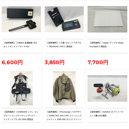
【送料無料】◇OIGEN 及源鋳造 天火
【送料無料】◇三菱 カセットアダプタ
【送料無料】◇Apple アップル Magic
ホットサンドメーカー F-416
ー TAD-M34C VHS-C 現状品
Trackpad 2 現状品
6,600円
3,850円
7,700円
【送料無料】◇SHIMANO シマノ コン
【送料無料】◇Pazdesign パズデザイ
【送料無料】◇DAIWA ダイワ トーナ
ビネーションフローティングベスト・
ン GORE-TEX PAC LITE フィッシング
メント磯 4000遠投
リミテッドプロ VE-190D 現状品
ジャケット ZGR-108 Lサイズ ストーン
系カラー