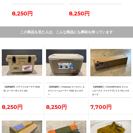
8,250円
8,250円
7,
この商品を見た人は、こんな商品にも興味を持っています
【送料無料】◇アイリスオーヤマ HUG
【送料無料】◇Coleman コールマン エ
【送料無料】◇VISIONPEAKS ビジョ
EL クーラーボックス 20L
クストリームクーラー 70QT タンカラ
ンピークス ファイアプレイス TCレクタ
ー
タープ
8,250円
8,250円
7,700円