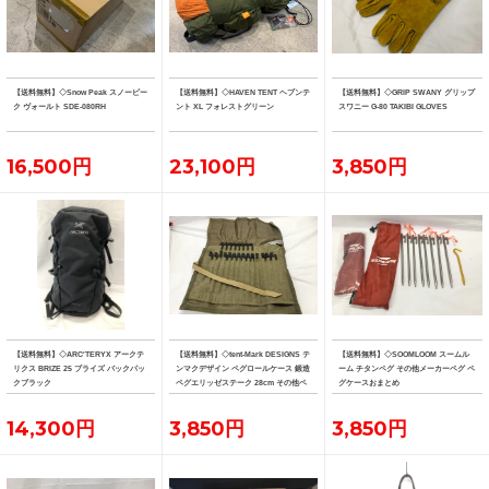
【送料無料】◇Snow Peak スノーピー
【送料無料】◇HAVEN TENT ヘブンテ
【送料無料】◇GRIP SWANY グリップ
ク ヴォールト SDE-080RH
ント XL フォレストグリーン
スワニー G-80 TAKIBI GLOVES
16,500円
23,100円
3,850円
【送料無料】◇ARC'TERYX アークテ
【送料無料】◇tent-Mark DESIGNS テ
【送料無料】◇SOOMLOOM スームル
リクス BRIZE 25 ブライズ バックパッ
ンマクデザイン ペグロールケース 鍛造
ーム チタンペグ その他メーカーペグ ペ
クブラック
ペグエリッゼステーク 28cm その他ペ
グケースおまとめ
グおまとめ
14,300円
3,850円
3,850円