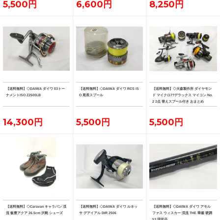
5,500円
6,600円
8,250円
【送料無料】◇DAIWA ダイワ 03トー
【送料無料】◇DAIWA ダイワ RCS IS
【送料無料】◇大森製作所 ダイヤモン
ナメントISO Z2500LB
O 尾長スプール
ド マイクロ7?デラックス マイコン No.
2 2点 替えスプール付き おまとめ
14,300円
5,500円
5,500円
【送料無料】◇Caravan キャラバン 渓
【送料無料】◇DAIWA ダイワ ルネッ
【送料無料】◇DAIWA ダイワ アモル
流 飯豊アクア 26.5cm 沢靴 シューズ
サ デアイアル DIR 2506
ファス ウィスカー 渓流 THE 華厳 硬調
53 現状品