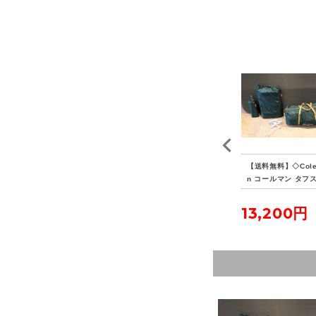
LA
【送料無料】◇Snow P
【送料無料】◇Callawa
【送料無料】◇Col
ワ
eak スノーピーク アメ
y キャロウェイ Tour M
n コールマン タフ
ラ
ニティドームM SDE-00
aster Saddle 15JM 2
リーン2ルームハウス
1R
6.0cm レザーゴルフシ
ットシート セット
7,700円
11,000円
13,200円
ューズ ブラック 未使用