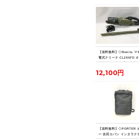
【送料無料】◇Makita マ
電式クリーナ CL286FD 
ブ 標準ノズル欠品・社外
リー付き
12,100円
【送料無料】◇PORTER 
ー 吉田カバン インタラク