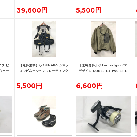
リュッ
5L デイパック リュックサック
バックパック
39,600円
5,500円
イワ ピ
【送料無料】◇SHIMANO シマノ
【送料無料】◇Pazdesign パズ
ウェー
コンビネーションフローティング
デザイン GORE-TEX PAC LITE
ベスト・リミテッドプロ VE-190
フィッシングジャケット ZGR-10
D 現状品
8 Lサイズ ストーン系カラー
5,500円
6,600円