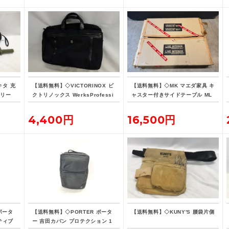
キタ 充
【送料無料】◇VICTORINOX ビ
【送料無料】◇MK マエダ家具 キ
オリー
クトリノックス WerksProfessi
ャスター付きサイドテーブル ML
バッテ
onal CORDURA 3WAY 604685
E-015
ブリーフケース
4,400円
16,500円
ポータ
【送料無料】◇PORTER ポータ
【送料無料】◇KUNY'S 腰袋片側
ティブ
ー 吉田カバン プロテクション 1