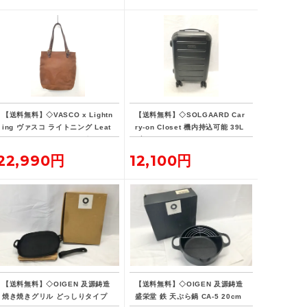
【送料無料】◇VASCO x Lightn
【送料無料】◇SOLGAARD Car
ing ヴァスコ ライトニング Leat
ry-on Closet 機内持込可能 39L
her Lover Tote ニベレザー トー
ブラック キャリーケース
ト バッグ 革ジャン用トート
22,990円
12,100円
【送料無料】◇OIGEN 及源鋳造
【送料無料】◇OIGEN 及源鋳造
焼き焼きグリル どっしりタイプ
盛栄堂 鉄 天ぷら鍋 CA-5 20cm