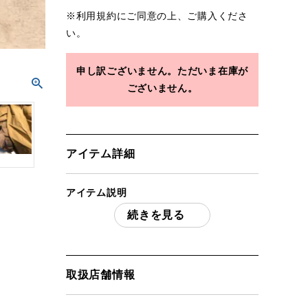
※
利用規約
にご同意の上、ご購入くださ
い。
申し訳ございません。ただいま在庫が
ございません。
アイテム詳細
アイテム説明
続きを見る
tent-Mark DESIGNS テンマクデザインサ
ーカスTC 「付属品」・・・ 写真のものが
すべてになります。
(撮影、運搬備品は除く)
取扱店舗情報
アイテム状態