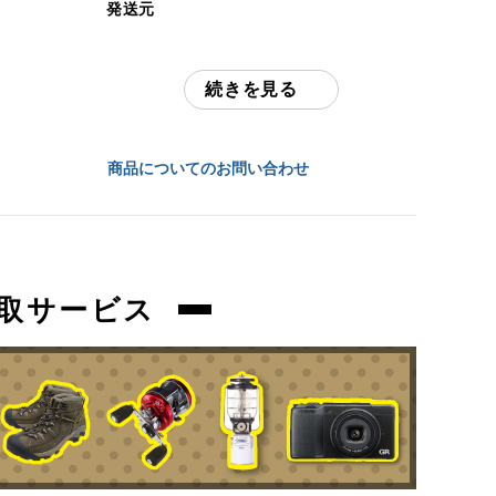
発送元
中古：C（使用感あり/キズ、ヨゴレあり）
全国通販・買取センター
使用感のあるお品物になります。
続きを見る
住所
使用に伴う、傷、汚れ等ございます。弊社
にて設営をしての確認を行っておりませ
東京都江戸川区中葛西6-10-15 2F
ん。
商品についてのお問い合わせ
お問合わせ番号
ペグ、ロープ等の消耗品は、欠品している
場合がございます。不足分は、ご落札者様
orb-2606032811-od-081570447
でご用意いただきますようお願いいたしま
す。
取サービス
万が一、記載にない使用困難な不良がござ
いました場合は、ご返品にて対応させてい
ただきます。
商品管理コード