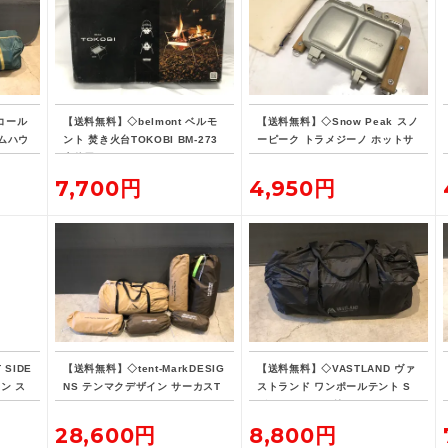
 コール
【送料無料】◇belmont ベルモ
【送料無料】◇Snow Peak スノ
ムハウ
ント 焚き火台TOKOBI BM-273
ーピーク トラメジーノ ホットサ
未使用
ンドクッカー
7,700円
4,950円
SIDE
【送料無料】◇tent-MarkDESIG
【送料無料】◇VASTLAND ヴァ
ン ス
NS テンマクデザイン サーカスT
ストランド ワンポールテント S
ャック
C DX メッシュインナーセット4/
グランドシート付
5 グランドシートハーフ フロン
28,600円
8,800円
トフラップ