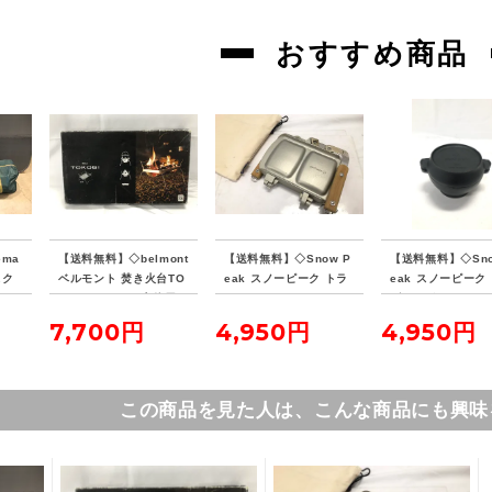
おすすめ商品
ema
【送料無料】◇belmont
【送料無料】◇Snow P
【送料無料】◇Sno
スク
ベルモント 焚き火台TO
eak スノーピーク トラ
eak スノーピーク
 マ
KOBI BM-273 未使用
メジーノ ホットサンド
ダッチポット
クッカー
7,700円
4,950円
4,950円
この商品を見た人は、こんな商品にも興味