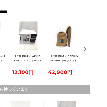
orb-2606032811-od-081570447
w P
【送料無料】◇WINNE
【送料無料】◇SEEK O
【送料無料】◇ten
 コロ
RWELL ウィンナーウェ
UT SIDE シークアウト
rkDESIGNS テ
ル Mサイズ 63mm 薪ス
サイド シマロン スクリ
デザイン サーカス
トーブ専用 パイプオー
ーン付き ストーブジャ
X メッシュイン
12,100円
42,900円
28,600
ブン 未開封
ック有り
ト4/5 グランド
ーフ フロントフ
を持っています