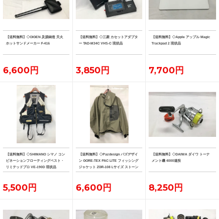
【送料無料】◇OIGEN 及源鋳造 天火
【送料無料】◇三菱 カセットアダプタ
【送料無料】◇Apple アップル Magic
ホットサンドメーカー F-416
ー TAD-M34C VHS-C 現状品
Trackpad 2 現状品
6,600円
3,850円
7,700円
【送料無料】◇SHIMANO シマノ コン
【送料無料】◇Pazdesign パズデザイ
【送料無料】◇DAIWA ダイワ トーナ
ビネーションフローティングベスト・
ン GORE-TEX PAC LITE フィッシング
メント磯 4000遠投
リミテッドプロ VE-190D 現状品
ジャケット ZGR-108 Lサイズ ストーン
系カラー
5,500円
6,600円
8,250円