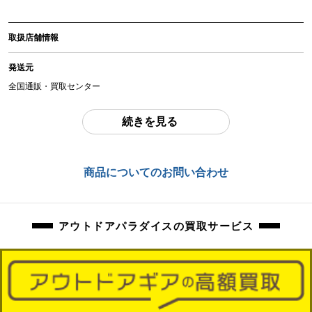
アイテム状態
取扱店舗情報
中古：C（使用感あり/キズ、ヨゴレあり）
使用に伴う焦げ跡、擦れ、お汚れ等ございます。
発送元
芯の繰り出し確認済みです。
全国通販・買取センター
燃料は抜ける範囲で抜いておりますが、若干の抜ききれない分が入っている場
合がございます。
住所
続きを見る
東京都江戸川区中葛西6-10-15 2F
商品管理コード
orb-2606020510-od-081568872
お問合わせ番号
商品についてのお問い合わせ
orb-2606020510-od-081568872
アウトドアパラダイスの買取サービス