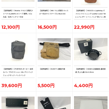
【送料無料】◇Makita マキタ 充電式ク
【送料無料】◇MK マエダ家具 キャス
【送料無料】◇VASCO x Lightning ヴ
リーナ CL286FD オリーブ 標準ノズル
ター付きサイドテーブル MLE-015
ァスコ ライトニング Leather Lover Tot
欠品・社外バッテリー付き
e ニベレザー トート バッグ 革ジャン用
トート
12,100円
16,500円
22,990円
【送料無料】◇PORTER ポーター 吉田
【送料無料】◇KUNY'S 腰袋片側
【送料無料】◇OIGEN 及源鋳造 盛栄堂
カバン プロテクション 15L デイパック
鉄 天ぷら鍋 CA-5 20cm
リュックサック バックパック
39,600円
5,500円
4,400円