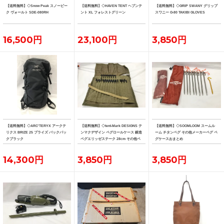
【送料無料】◇Snow Peak スノーピー
【送料無料】◇HAVEN TENT ヘブンテ
【送料無料】◇GRIP SWANY グリップ
ク ヴォールト SDE-080RH
ント XL フォレストグリーン
スワニー G-80 TAKIBI GLOVES
16,500円
23,100円
3,850円
【送料無料】◇ARC'TERYX アークテ
【送料無料】◇tent-Mark DESIGNS テ
【送料無料】◇SOOMLOOM スームル
リクス BRIZE 25 ブライズ バックパッ
ンマクデザイン ペグロールケース 鍛造
ーム チタンペグ その他メーカーペグ ペ
クブラック
ペグエリッゼステーク 28cm その他ペ
グケースおまとめ
グおまとめ
14,300円
3,850円
3,850円