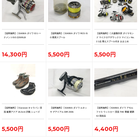
【送料無料】◇DAIWA ダイワ 03トー
【送料無料】◇DAIWA ダイワ RCS IS
【送料無料】◇大森製作所 ダイヤモン
ナメントISO Z2500LB
O 尾長スプール
ド マイクロ7?デラックス マイコン No.
2 2点 替えスプール付き おまとめ
14,300円
5,500円
5,500円
【送料無料】◇Caravan キャラバン 渓
【送料無料】◇DAIWA ダイワ ルネッ
【送料無料】◇DAIWA ダイワ アモル
流 飯豊アクア 26.5cm 沢靴 シューズ
サ デアイアル DIR 2506
ファス ウィスカー 渓流 THE 華厳 硬調
53 現状品
5,500円
5,500円
4,400円