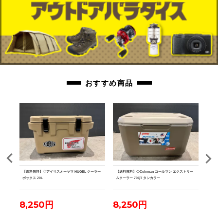
おすすめ商品
 PA
【送料無料】◇アイリスオーヤマ HUGEL クーラー
【送料無料】◇Coleman コールマン エクストリー
【送料
ボックス 20L
ムクーラー 70QT タンカラー
ファ
8,250円
8,250円
7,