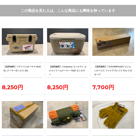
この商品を見た人は、こんな商品にも興味を持っています
【送料無料】◇アイリスオーヤマ HUG
【送料無料】◇Coleman コールマン エ
【送料無料】◇VISIONPEAKS ビジョ
EL クーラーボックス 20L
クストリームクーラー 70QT タンカラ
ンピークス ファイアプレイス TCレクタ
ー
タープ
8,250円
8,250円
7,700円