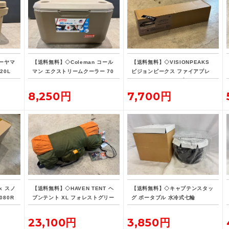
ーヤマ
【送料無料】◇Coleman コール
【送料無料】◇VISIONPEAKS
20L
マン エクストリームクーラー 70
ビジョンピークス ファイアプレ
QT タンカラー
イス TCレクタタープ
8,250円
7,700円
k スノ
【送料無料】◇HAVEN TENT ヘ
【送料無料】◇キャプテンスタッ
080R
ブンテント XL フォレストグリー
グ ポータブル 水冷式七輪
ン
23,100円
3,850円