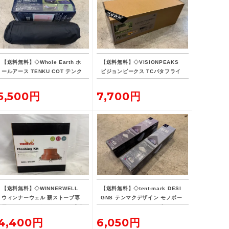
【送料無料】◇Whole Earth ホ
【送料無料】◇VISIONPEAKS
ールアース TENKU COT テンク
ビジョンピークス TCバタフライ
ウコット
シェルターSOLO
5,500円
7,700円
【送料無料】◇WINNERWELL
【送料無料】◇tent-mark DESI
ウィンナーウェル 薪ストーブ専
GNS テンマクデザイン モノポー
用 フラッシングキット パイプブ
ルインナーテント ファブリック 2
ラシセット
点
4,400円
6,050円