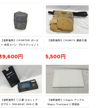
【送料無料】◇PORTER ポータ
【送料無料】◇KUNY'S 腰袋片側
ー 吉田カバン プロテクション 1
5L デイパック リュックサック
バックパック
39,600円
5,500円
【送料無料】◇三菱 カセットア
【送料無料】◇Apple アップル
ダプター TAD-M34C VHS-C 現
Magic Trackpad 2 現状品