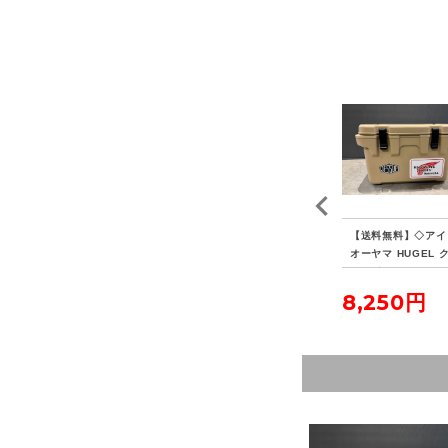
プテ
【送料無料】◇WINNE
【送料無料】◇tent-ma
【送料無料】◇アイ
ル
RWELL ウィンナーウェ
rk DESIGNS テンマク
オーヤマ HUGEL 
ル 薪ストーブ専用 フラ
デザイン モノポールイ
ラーボックス 20L
ッシングキット パイプ
ンナーテント ファブリ
4,400円
6,050円
8,250円
ブラシセット
ック 2点