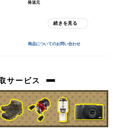
発送元
中古：C（使用感あり/キズ、ヨゴレあり）
全国通販・買取センター
使用に伴う焦げ跡、擦れ、お汚れ、サビ等
ございます。
続きを見る
住所
動作確認済みです。
東京都江戸川区中葛西6-10-15 2F
ガス缶は付属しません。
商品についてのお問い合わせ
お問合わせ番号
商品管理コード
orb-2606020507-od-081570107
orb-2606020507-od-081570107
取サービス