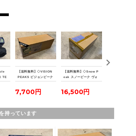
le
【送料無料】◇VISION
【送料無料】◇Snow P
【送料無料】◇HA
 TE
PEAKS ビジョンピーク
eak スノーピーク ヴォ
TENT ヘブンテン
ウコッ
ス TCバタフライシェル
ールト SDE-080RH
フォレストグリー
ターSOLO
7,700円
16,500円
23,100円
を持っています