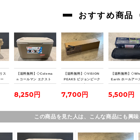
おすすめ商品
リス
【送料無料】◇Colema
【送料無料】◇VISION
【送料無料】◇Who
クー
n コールマン エクスト
PEAKS ビジョンピーク
Earth ホールアース
リームクーラー 70QT
ス ファイアプレイス TC
NKU COT テンク
タンカラー
レクタタープ
ト
8,250円
7,700円
5,500円
この商品を見た人は、こんな商品にも興味