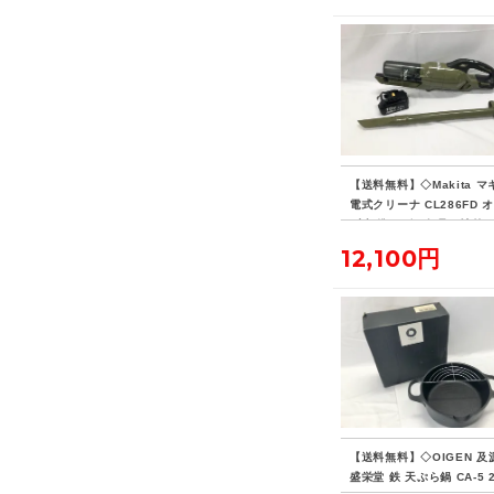
【送料無料】◇Makita マ
電式クリーナ CL286FD 
ブ 標準ノズル欠品・社外
リー付き
12,100円
【送料無料】◇OIGEN 及
盛栄堂 鉄 天ぷら鍋 CA-5 