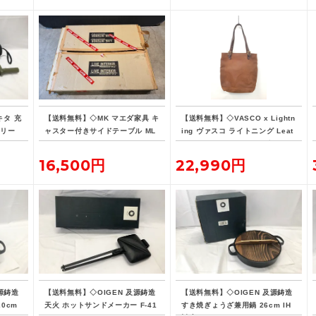
キタ 充
【送料無料】◇MK マエダ家具 キ
【送料無料】◇VASCO x Lightn
オリー
ャスター付きサイドテーブル ML
ing ヴァスコ ライトニング Leat
バッテ
E-015
her Lover Tote ニベレザー トー
ト バッグ 革ジャン用トート
16,500円
22,990円
源鋳造
【送料無料】◇OIGEN 及源鋳造
【送料無料】◇OIGEN 及源鋳造
20cm
天火 ホットサンドメーカー F-41
すき焼ぎょうざ兼用鍋 26cm IH