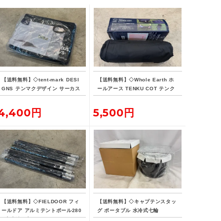
【送料無料】◇tent-mark DESI
【送料無料】◇Whole Earth ホ
GNS テンマクデザイン サーカス
ールアース TENKU COT テンク
インナーマット 4/5
ウコット
4,400円
5,500円
【送料無料】◇FIELDOOR フィ
【送料無料】◇キャプテンスタッ
ールドア アルミテントポール280
グ ポータブル 水冷式七輪
4本連結 2本セット