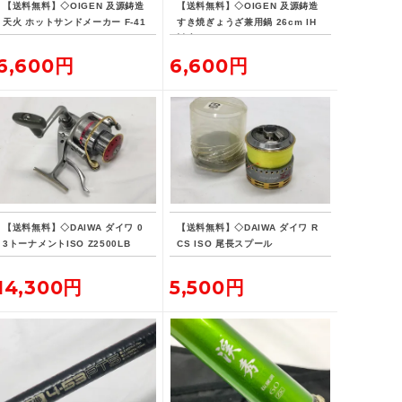
【送料無料】◇OIGEN 及源鋳造
【送料無料】◇OIGEN 及源鋳造
天火 ホットサンドメーカー F-41
すき焼ぎょうざ兼用鍋 26cm IH
6
対応
6,600円
6,600円
【送料無料】◇DAIWA ダイワ 0
【送料無料】◇DAIWA ダイワ R
3トーナメントISO Z2500LB
CS ISO 尾長スプール
14,300円
5,500円