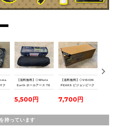
-ma
【送料無料】◇Whole
【送料無料】◇VISION
【送料無料】◇Sn
ンマク
Earth ホールアース TE
PEAKS ビジョンピーク
eak スノーピーク
イン
NKU COT テンクウコッ
ス TCバタフライシェル
ールト SDE-080
ト
ターSOLO
5,500円
7,700円
16,500円
を持っています