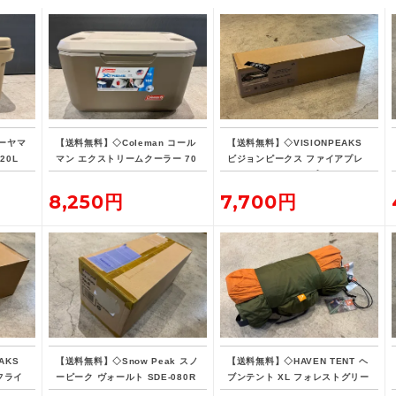
ーヤマ
【送料無料】◇Coleman コール
【送料無料】◇VISIONPEAKS
20L
マン エクストリームクーラー 70
ビジョンピークス ファイアプレ
QT タンカラー
イス TCレクタタープ
8,250円
7,700円
AKS
【送料無料】◇Snow Peak スノ
【送料無料】◇HAVEN TENT ヘ
フライ
ーピーク ヴォールト SDE-080R
ブンテント XL フォレストグリー
H
ン