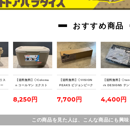
おすすめ商品
リス
【送料無料】◇Colema
【送料無料】◇VISION
【送料無料】◇tent
クー
n コールマン エクスト
PEAKS ビジョンピーク
rk DESIGNS テ
リームクーラー 70QT
ス ファイアプレイス TC
デザイン サーカス
タンカラー
レクタタープ
ナーマット 4/5
8,250円
7,700円
4,400円
この商品を見た人は、こんな商品にも興味