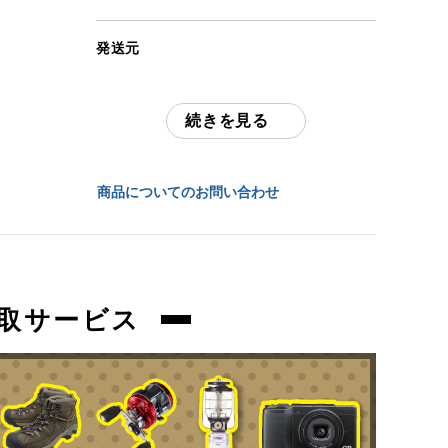
アイテム状態
発送元
中古：C（使用感あり/キズ、ヨゴレあり）
全国通販・買取センター
多少の擦れ、傷、お汚れ等ございます。
続きを見る
住所
商品管理コード
東京都江戸川区中葛西6-10-15 2F
orb-2606010504-od-081569794
商品についてのお問い合わせ
お問合わせ番号
orb-2606010504-od-081569794
取サービス