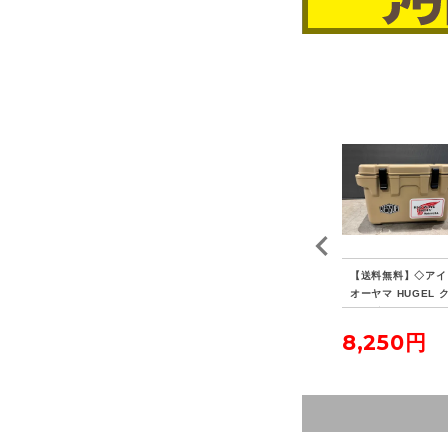
EN
【送料無料】◇FIELDO
【送料無料】◇キャプテ
【送料無料】◇アイ
XL
OR フィールドア アル
ンスタッグ ポータブル
オーヤマ HUGEL 
ミテントポール280 4本
水冷式七輪
ラーボックス 20L
連結 2本セット
5,500円
3,850円
8,250円