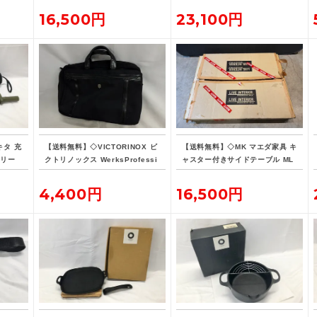
16,500円
23,100円
キタ 充
【送料無料】◇VICTORINOX ビ
【送料無料】◇MK マエダ家具 キ
オリー
クトリノックス WerksProfessi
ャスター付きサイドテーブル ML
バッテ
onal CORDURA 3WAY 604685
E-015
ブリーフケース
4,400円
16,500円