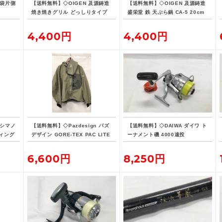
腰袋片側
【送料無料】◇OIGEN 及源鋳造
【送料無料】◇OIGEN 及源鋳造
焼き焼きグリル どっしりタイプ
盛栄堂 鉄 天ぷら鍋 CA-5 20cm
U-33
4,400円
4,400円
 シマノ
【送料無料】◇Pazdesign パズ
【送料無料】◇DAIWA ダイワ ト
ィング
デザイン GORE-TEX PAC LITE
ーナメント磯 4000遠投
-190
フィッシングジャケット ZGR-10
8 Lサイズ ストーン系カラー
6,600円
8,250円