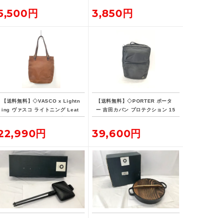
5,500円
3,850円
【送料無料】◇VASCO x Lightn
【送料無料】◇PORTER ポータ
ing ヴァスコ ライトニング Leat
ー 吉田カバン プロテクション 15
her Lover Tote ニベレザー トー
L デイパック リュックサック バ
ト バッグ 革ジャン用トート
ックパック
22,990円
39,600円