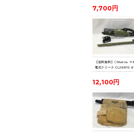
7,700円
【送料無料】◇Makita マ
電式クリーナ CL286FD 
ブ 標準ノズル欠品・社外
リー付き
12,100円