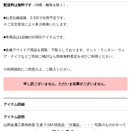
配送料は無料です
（沖縄・離島を除く）。
■お支払確認後、2-3日で出荷予定です。
※
ご注文状況により多少前後いたします。
■本商品は1品物のUSEDアイテムです。
■各種アウトドア用品を買取・下取りしております。テント・ランタン・ウェ
ア・ナイフなどご売却ご検討なら簡単無料査定をぜひご利用ください。
※
利用規約
にご同意の上、ご購入ください。
申し訳ございません。ただいま在庫がございません。
アイテム詳細
アイテム説明
山岡金属工業焼肉器 王者 Y-18A 現状品 「付属品」・・・ 写真のものがすべて
になります。