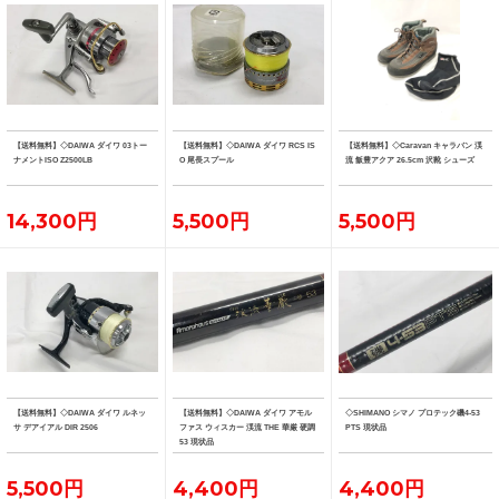
【送料無料】◇DAIWA ダイワ 03トー
【送料無料】◇DAIWA ダイワ RCS IS
【送料無料】◇Caravan キャラバン 渓
ナメントISO Z2500LB
O 尾長スプール
流 飯豊アクア 26.5cm 沢靴 シューズ
14,300円
5,500円
5,500円
【送料無料】◇DAIWA ダイワ ルネッ
【送料無料】◇DAIWA ダイワ アモル
◇SHIMANO シマノ プロテック磯4-53
サ デアイアル DIR 2506
ファス ウィスカー 渓流 THE 華厳 硬調
PTS 現状品
53 現状品
5,500円
4,400円
4,400円