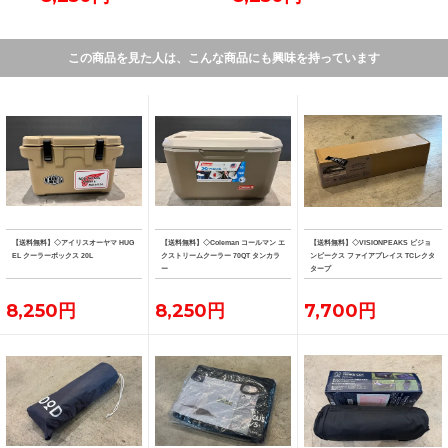
この商品を見た人は、こんな商品にも興味を持っています
【送料無料】◇アイリスオーヤマ HUG
【送料無料】◇Coleman コールマン エ
【送料無料】◇VISIONPEAKS ビジョ
EL クーラーボックス 20L
クストリームクーラー 70QT タンカラ
ンピークス ファイアプレイス TCレクタ
ー
タープ
8,250円
8,250円
7,700円