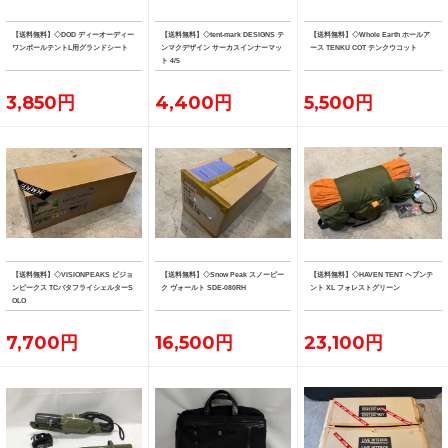
【送料無料】◇DOD ディーオーディー
【送料無料】◇tent-mark DESIGNS テ
【送料無料】◇Whole Earth ホールア
ワンポールテントL用グランドシート
ンマクデザイン サーカスインナーマッ
ース TENKU COT テンクウコット
ト 4/5
3,850円
4,400円
5,500円
【送料無料】◇VISIONPEAKS ビジョ
【送料無料】◇Snow Peak スノーピー
【送料無料】◇HAVEN TENT ヘブンテ
ンピークス TCバタフライシェルターS
ク ヴォールト SDE-080RH
ント XL フォレストグリーン
OLO
7,700円
16,500円
23,100円