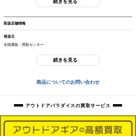
続きを見る
(撮影、運搬備品は除く)
アイテム状態
取扱店舗情報
中古：E（要メンテナンス、オーバーホール推奨、現状お渡し品）
使用に伴う焦げ跡、擦れ、傷、汚れ、錆等ございます。LPガス使用で、動作未
発送元
確認です。その為、現状品となります。
全国通販・買取センター
商品管理コード
住所
orb-2605302828-od-081570237
続きを見る
東京都江戸川区中葛西6-10-15 2F
お問合わせ番号
商品についてのお問い合わせ
orb-2605302828-od-081570237
アウトドアパラダイスの買取サービス