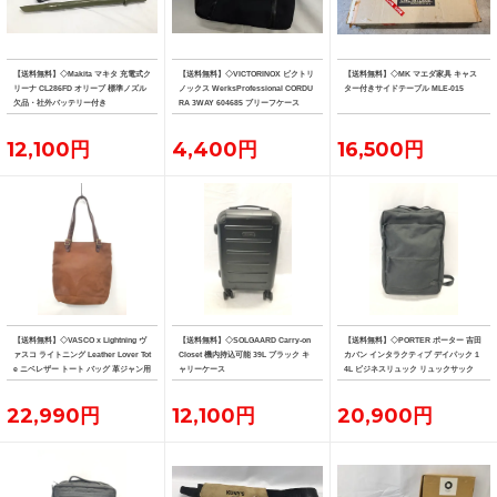
【送料無料】◇Makita マキタ 充電式ク
【送料無料】◇VICTORINOX ビクトリ
【送料無料】◇MK マエダ家具 キャス
リーナ CL286FD オリーブ 標準ノズル
ノックス WerksProfessional CORDU
ター付きサイドテーブル MLE-015
欠品・社外バッテリー付き
RA 3WAY 604685 ブリーフケース
12,100円
4,400円
16,500円
【送料無料】◇VASCO x Lightning ヴ
【送料無料】◇SOLGAARD Carry-on
【送料無料】◇PORTER ポーター 吉田
ァスコ ライトニング Leather Lover Tot
Closet 機内持込可能 39L ブラック キ
カバン インタラクティブ デイパック 1
e ニベレザー トート バッグ 革ジャン用
ャリーケース
4L ビジネスリュック リュックサック
トート
22,990円
12,100円
20,900円