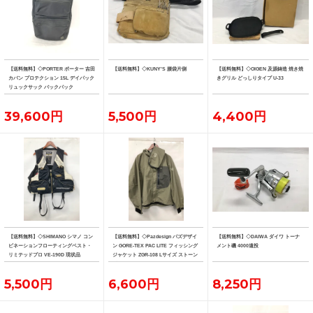
【送料無料】◇PORTER ポーター 吉田
【送料無料】◇KUNY'S 腰袋片側
【送料無料】◇OIGEN 及源鋳造 焼き焼
カバン プロテクション 15L デイパック
きグリル どっしりタイプ U-33
リュックサック バックパック
39,600円
5,500円
4,400円
【送料無料】◇SHIMANO シマノ コン
【送料無料】◇Pazdesign パズデザイ
【送料無料】◇DAIWA ダイワ トーナ
ビネーションフローティングベスト・
ン GORE-TEX PAC LITE フィッシング
メント磯 4000遠投
リミテッドプロ VE-190D 現状品
ジャケット ZGR-108 Lサイズ ストーン
系カラー
5,500円
6,600円
8,250円