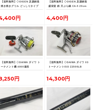
【送料無料】◇OIGEN 及源鋳造
【送料無料】◇OIGEN 及源鋳造
焼き焼きグリル どっしりタイプ
盛栄堂 鉄 天ぷら鍋 CA-5 20cm
U-33
4,400円
4,400円
【送料無料】◇DAIWA ダイワ ト
【送料無料】◇DAIWA ダイワ 03
ーナメント磯 4000遠投
トーナメントISO Z2500LB
8,250円
14,300円