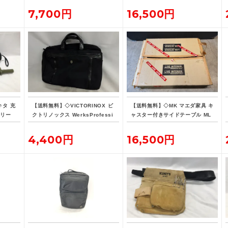
7,700円
16,500円
キタ 充
【送料無料】◇VICTORINOX ビ
【送料無料】◇MK マエダ家具 キ
オリー
クトリノックス WerksProfessi
ャスター付きサイドテーブル ML
バッテ
onal CORDURA 3WAY 604685
E-015
ブリーフケース
4,400円
16,500円