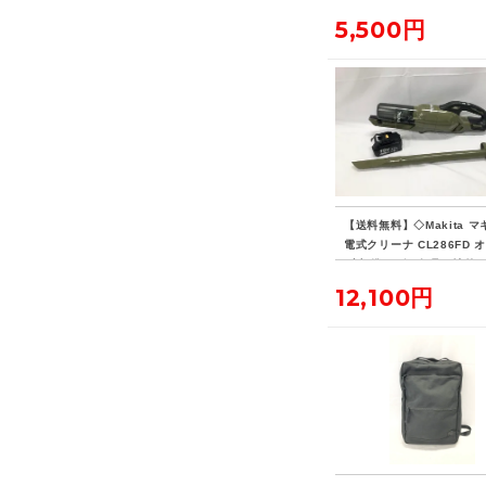
5,500円
【送料無料】◇Makita マ
電式クリーナ CL286FD 
ブ 標準ノズル欠品・社外
リー付き
12,100円