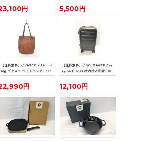
23,100円
5,500円
【送料無料】◇VASCO x Lightn
【送料無料】◇SOLGAARD Car
ing ヴァスコ ライトニング Leat
ry-on Closet 機内持込可能 39L
her Lover Tote ニベレザー トー
ブラック キャリーケース
ト バッグ 革ジャン用トート
22,990円
12,100円