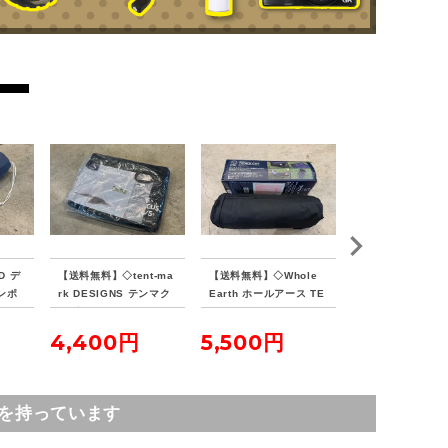
D デ
【送料無料】◇tent-ma
【送料無料】◇Whole
【送料無料】◇VIS
ンポ
rk DESIGNS テンマク
Earth ホールアース TE
PEAKS ビジョ
ランド
デザイン サーカスイン
NKU COT テンクウコッ
ス TCバタフライ
ナーマット 4/5
ト
ターSOLO
4,400円
5,500円
7,700円
を持っています