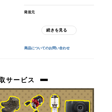
(撮影、運搬備品は除く)
発送元
アイテム状態
全国通販・買取センター
中古：S（ほぼ新品・新古未使用品）
未開封のお品物になります。外箱の傷みや
続きを見る
住所
保管時の多少の擦れ、汚れはご容赦くださ
い。
東京都江戸川区中葛西6-10-15 2F
商品についてのお問い合わせ
商品管理コード
お問合わせ番号
orb-2605302819-od-081570462
orb-2605302819-od-081570462
取サービス