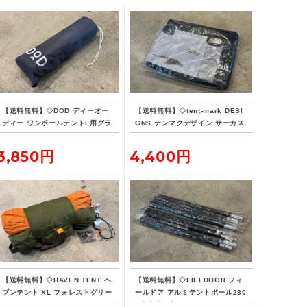
【送料無料】◇DOD ディーオー
【送料無料】◇tent-mark DESI
ディー ワンポールテントL用グラ
GNS テンマクデザイン サーカス
ンドシート
インナーマット 4/5
3,850円
4,400円
【送料無料】◇HAVEN TENT ヘ
【送料無料】◇FIELDOOR フィ
ブンテント XL フォレストグリー
ールドア アルミテントポール280
ン
4本連結 2本セット