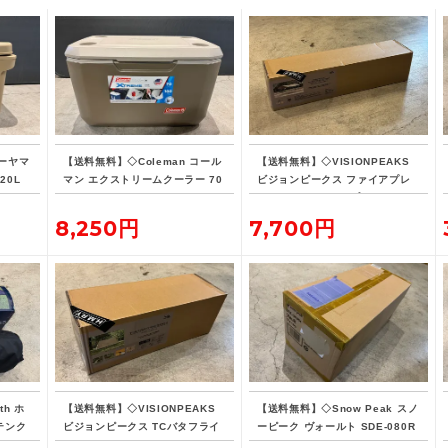
ーヤマ
【送料無料】◇Coleman コール
【送料無料】◇VISIONPEAKS
20L
マン エクストリームクーラー 70
ビジョンピークス ファイアプレ
QT タンカラー
イス TCレクタタープ
8,250円
7,700円
th ホ
【送料無料】◇VISIONPEAKS
【送料無料】◇Snow Peak スノ
 テンク
ビジョンピークス TCバタフライ
ーピーク ヴォールト SDE-080R
シェルターSOLO
H