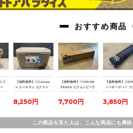
おすすめ商品
リス
【送料無料】◇Colema
【送料無料】◇VISION
【送料無料】◇DO
クー
n コールマン エクスト
PEAKS ビジョンピーク
ィーオーディー ワ
リームクーラー 70QT
ス ファイアプレイス TC
ールテントL用グ
タンカラー
レクタタープ
シート
8,250円
7,700円
3,850円
この商品を見た人は、こんな商品にも興味