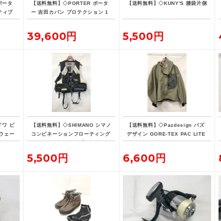
ポータ
【送料無料】◇PORTER ポータ
【送料無料】◇KUNY'S 腰袋片側
ティブ
ー 吉田カバン プロテクション 1
リュッ
5L デイパック リュックサック
バックパック
39,600円
5,500円
イワ ピ
【送料無料】◇SHIMANO シマノ
【送料無料】◇Pazdesign パズ
ウェー
コンビネーションフローティング
デザイン GORE-TEX PAC LITE
ベスト・リミテッドプロ VE-190
フィッシングジャケット ZGR-10
D 現状品
8 Lサイズ ストーン系カラー
5,500円
6,600円