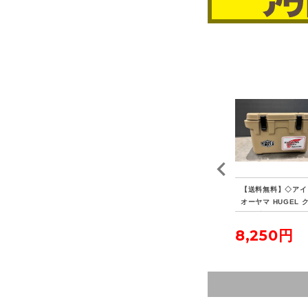
 P
【送料無料】◇HAVEN
【送料無料】◇FIELDO
【送料無料】◇アイ
ヴォ
TENT ヘブンテント XL
OR フィールドア アル
オーヤマ HUGEL 
フォレストグリーン
ミテントポール280 4本
ラーボックス 20L
連結 2本セット
23,100円
5,500円
8,250円