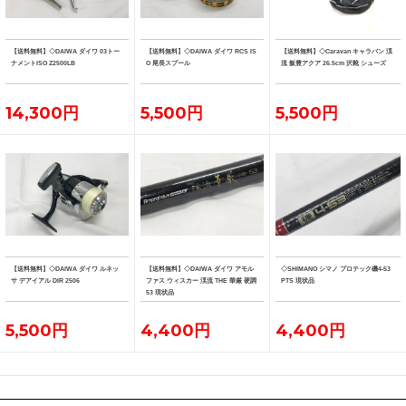
【送料無料】◇DAIWA ダイワ 03トー
【送料無料】◇DAIWA ダイワ RCS IS
【送料無料】◇Caravan キャラバン 渓
ナメントISO Z2500LB
O 尾長スプール
流 飯豊アクア 26.5cm 沢靴 シューズ
14,300円
5,500円
5,500円
【送料無料】◇DAIWA ダイワ ルネッ
【送料無料】◇DAIWA ダイワ アモル
◇SHIMANO シマノ プロテック磯4-53
サ デアイアル DIR 2506
ファス ウィスカー 渓流 THE 華厳 硬調
PTS 現状品
53 現状品
5,500円
4,400円
4,400円