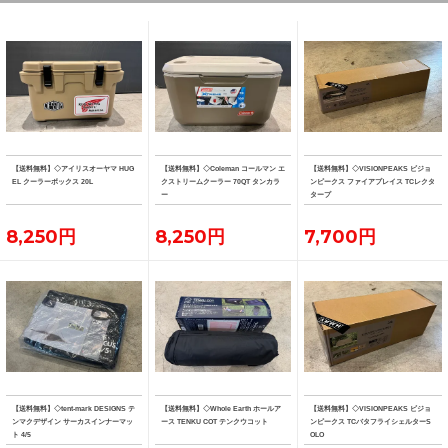
【送料無料】◇アイリスオーヤマ HUG
【送料無料】◇Coleman コールマン エ
【送料無料】◇VISIONPEAKS ビジョ
EL クーラーボックス 20L
クストリームクーラー 70QT タンカラ
ンピークス ファイアプレイス TCレクタ
ー
タープ
8,250円
8,250円
7,700円
【送料無料】◇tent-mark DESIGNS テ
【送料無料】◇Whole Earth ホールア
【送料無料】◇VISIONPEAKS ビジョ
ンマクデザイン サーカスインナーマッ
ース TENKU COT テンクウコット
ンピークス TCバタフライシェルターS
ト 4/5
OLO