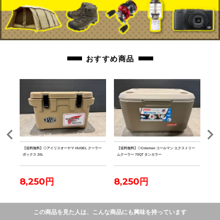
おすすめ商品
 水
【送料無料】◇アイリスオーヤマ HUGEL クーラー
【送料無料】◇Coleman コールマン エクストリー
【送料
ボックス 20L
ムクーラー 70QT タンカラー
ファ
8,250円
8,250円
7,
この商品を見た人は、こんな商品にも興味を持っています