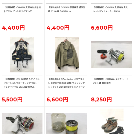
【送料無料】◇OIGEN 及源鋳造 焼き焼
【送料無料】◇OIGEN 及源鋳造 盛栄堂
【送料無料】◇OIGEN 及源鋳造 天火
きグリル どっしりタイプ U-33
鉄 天ぷら鍋 CA-5 20cm
ホットサンドメーカー F-416
4,400円
4,400円
6,600円
【送料無料】◇SHIMANO シマノ コン
【送料無料】◇Pazdesign パズデザイ
【送料無料】◇DAIWA ダイワ トーナ
ビネーションフローティングベスト・
ン GORE-TEX PAC LITE フィッシング
メント磯 4000遠投
リミテッドプロ VE-190D 現状品
ジャケット ZGR-108 Lサイズ ストーン
系カラー
5,500円
6,600円
8,250円