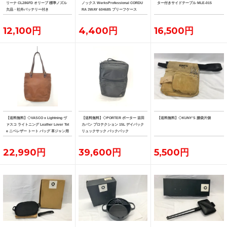
リーナ CL286FD オリーブ 標準ノズル
ノックス WerksProfessional CORDU
ター付きサイドテーブル MLE-015
欠品・社外バッテリー付き
RA 3WAY 604685 ブリーフケース
12,100円
4,400円
16,500円
【送料無料】◇VASCO x Lightning ヴ
【送料無料】◇PORTER ポーター 吉田
【送料無料】◇KUNY'S 腰袋片側
ァスコ ライトニング Leather Lover Tot
カバン プロテクション 15L デイパック
e ニベレザー トート バッグ 革ジャン用
リュックサック バックパック
トート
22,990円
39,600円
5,500円