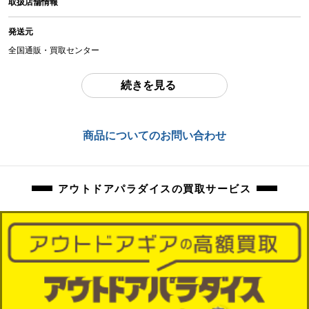
取扱店舗情報
中古：C（使用感あり/キズ、ヨゴレあり）
使用に伴う焦げ跡、擦れ、お汚れ等ございます。
発送元
点火未確認の為現状品になります。調整や部品交換等必要な場合がございま
全国通販・買取センター
す。吸気は良好です。
住所
続きを見る
燃料は抜ける範囲で抜いておりますが、若干の抜ききれない分が入っている場
東京都江戸川区中葛西6-10-15 2F
合がございます。マントルは付属しません。
お問合わせ番号
商品管理コード
商品についてのお問い合わせ
orb-2605302812-od-081568911
orb-2605302812-od-081568911
アウトドアパラダイスの買取サービス