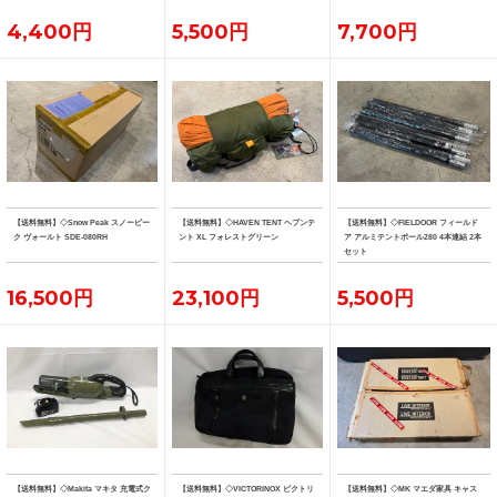
4,400円
5,500円
7,700円
【送料無料】◇Snow Peak スノーピー
【送料無料】◇HAVEN TENT ヘブンテ
【送料無料】◇FIELDOOR フィールド
ク ヴォールト SDE-080RH
ント XL フォレストグリーン
ア アルミテントポール280 4本連結 2本
セット
16,500円
23,100円
5,500円
【送料無料】◇Makita マキタ 充電式ク
【送料無料】◇VICTORINOX ビクトリ
【送料無料】◇MK マエダ家具 キャス