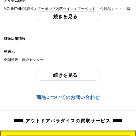
アイテム説明
MOUNTAIN脱着式エアーポンプ内蔵ツインエアーベッド 「付属品」・・・ 写
真のものがすべてになります。
続きを見る
(撮影、運搬備品は除く)
アイテム状態
取扱店舗情報
中古：S（ほぼ新品・新古未使用品）
未使用品になります。
発送元
商品管理コード
全国通販・買取センター
orb-2605290810-od-081570392
住所
続きを見る
東京都江戸川区中葛西6-10-15 2F
お問合わせ番号
商品についてのお問い合わせ
orb-2605290810-od-081570392
アウトドアパラダイスの買取サービス