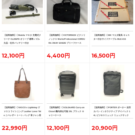
【送料無料】◇Makita マキタ 充電式ク
【送料無料】◇VICTORINOX ビクトリ
【送料無料】◇MK マエダ家具 キャス
リーナ CL286FD オリーブ 標準ノズル
ノックス WerksProfessional CORDU
ター付きサイドテーブル MLE-015
欠品・社外バッテリー付き
RA 3WAY 604685 ブリーフケース
12,100円
4,400円
16,500円
【送料無料】◇VASCO x Lightning ヴ
【送料無料】◇SOLGAARD Carry-on
【送料無料】◇PORTER ポーター 吉田
ァスコ ライトニング Leather Lover Tot
Closet 機内持込可能 39L ブラック キ
カバン インタラクティブ デイパック 1
e ニベレザー トート バッグ 革ジャン用
ャリーケース
4L ビジネスリュック リュックサック
トート
22,990円
12,100円
20,900円