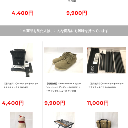
サイズ28
4,400円
9,900円
11
この商品を見た人は、こんな商品にも興味を持っています
【送料無料】◇DOD ディーオーディー
【送料無料】◇BIRKENSTOCK ビルケ
【送料無料】◇DOD ディーオーディー
ステルスエックス GM1-450
ンシュトック ダンディー DUNDEE ト
フタマタノキワミ FA5-603-BK
ープ サンダル シューズ サイズ28
4,400円
9,900円
11,000円