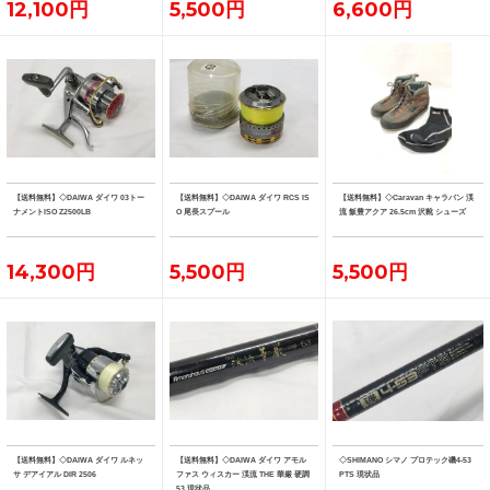
12,100円
5,500円
6,600円
【送料無料】◇DAIWA ダイワ 03トー
【送料無料】◇DAIWA ダイワ RCS IS
【送料無料】◇Caravan キャラバン 渓
ナメントISO Z2500LB
O 尾長スプール
流 飯豊アクア 26.5cm 沢靴 シューズ
14,300円
5,500円
5,500円
【送料無料】◇DAIWA ダイワ ルネッ
【送料無料】◇DAIWA ダイワ アモル
◇SHIMANO シマノ プロテック磯4-53
サ デアイアル DIR 2506
ファス ウィスカー 渓流 THE 華厳 硬調
PTS 現状品
53 現状品