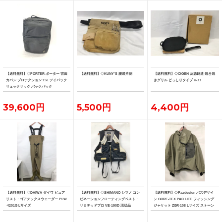
【送料無料】◇PORTER ポーター 吉田
【送料無料】◇KUNY'S 腰袋片側
【送料無料】◇OIGEN 及源鋳造 焼き焼
カバン プロテクション 15L デイパック
きグリル どっしりタイプ U-33
リュックサック バックパック
39,600円
5,500円
4,400円
【送料無料】◇DAIWA ダイワ ピュア
【送料無料】◇SHIMANO シマノ コン
【送料無料】◇Pazdesign パズデザイ
リスト・ゴアテックスウェーダー PLW
ビネーションフローティングベスト・
ン GORE-TEX PAC LITE フィッシング
-4201G Lサイズ
リミテッドプロ VE-190D 現状品
ジャケット ZGR-108 Lサイズ ストーン
系カラー