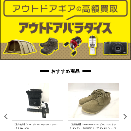
おすすめ商品
クリー
【送料無料】◇DOD ディーオーディー ステルスエ
【送料無料】◇BIRKENSTOCK ビルケンシュトッ
【送
ックス GM1-450
ク ダンディー DUNDEE トープ サンダル シューズ
キワミ 