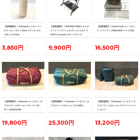
【送料無料】◇Starbucks スターバッ
【送料無料】◇NATURETONES ネイチ
【送料無料】◇Snow Peak スノーピー
クス バレンタイン2025 ステンレスロ
ャートーンズ リトルブレイクスタンド
ク リフトアップBBQ BOX ケース付き
ゴボトル 473ml
TAIJYU version サテンブラック
3,850円
9,900円
16,500円
【送料無料】◇Coleman コールマン タ
【送料無料】◇Coleman コールマン タ
【送料無料】◇Coleman コールマン タ
フスクリーン2ルームハウス バーガン
フスクリーン2ルームハウス/MDX
フスクリーン2ルームハウス マットシー
ディ 2000032598
ト セット
19,800円
25,300円
13,200円