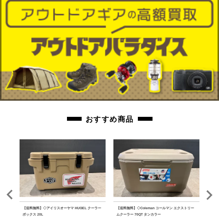
おすすめ商品
クデザ
【送料無料】◇アイリスオーヤマ HUGEL クーラー
【送料無料】◇Coleman コールマン エクストリー
【送料
2点
ボックス 20L
ムクーラー 70QT タンカラー
ファ