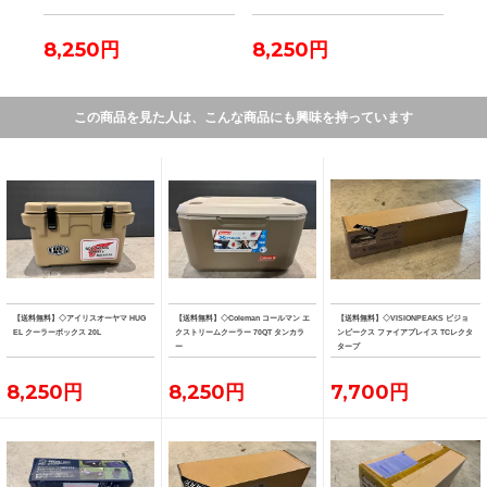
8,250円
8,250円
7,
この商品を見た人は、こんな商品にも興味を持っています
【送料無料】◇アイリスオーヤマ HUG
【送料無料】◇Coleman コールマン エ
【送料無料】◇VISIONPEAKS ビジョ
EL クーラーボックス 20L
クストリームクーラー 70QT タンカラ
ンピークス ファイアプレイス TCレクタ
ー
タープ
8,250円
8,250円
7,700円