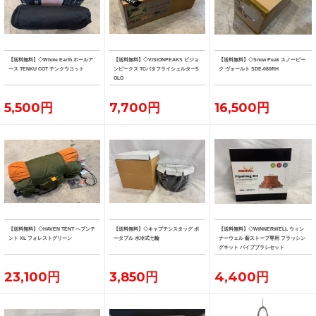
【送料無料】◇Whole Earth ホールア
【送料無料】◇VISIONPEAKS ビジョ
【送料無料】◇Snow Peak スノーピー
ース TENKU COT テンクウコット
ンピークス TCバタフライシェルターS
ク ヴォールト SDE-080RH
OLO
5,500円
7,700円
16,500円
【送料無料】◇HAVEN TENT ヘブンテ
【送料無料】◇キャプテンスタッグ ポ
【送料無料】◇WINNERWELL ウィン
ント XL フォレストグリーン
ータブル 水冷式七輪
ナーウェル 薪ストーブ専用 フラッシン
グキット パイプブラシセット
23,100円
3,850円
4,400円