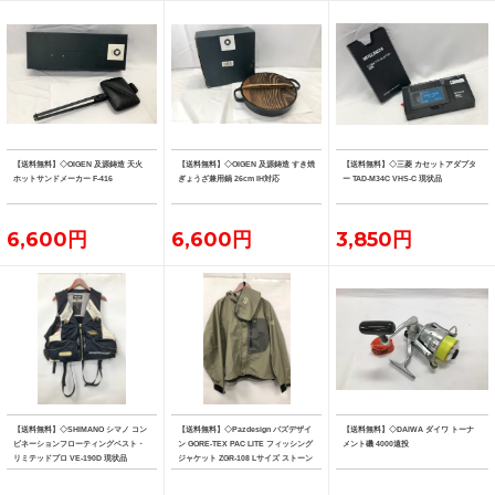
【送料無料】◇OIGEN 及源鋳造 天火
【送料無料】◇OIGEN 及源鋳造 すき焼
【送料無料】◇三菱 カセットアダプタ
ホットサンドメーカー F-416
ぎょうざ兼用鍋 26cm IH対応
ー TAD-M34C VHS-C 現状品
6,600円
6,600円
3,850円
【送料無料】◇SHIMANO シマノ コン
【送料無料】◇Pazdesign パズデザイ
【送料無料】◇DAIWA ダイワ トーナ
ビネーションフローティングベスト・
ン GORE-TEX PAC LITE フィッシング
メント磯 4000遠投
リミテッドプロ VE-190D 現状品
ジャケット ZGR-108 Lサイズ ストーン
系カラー