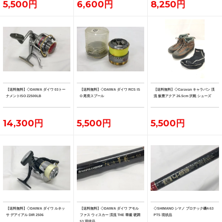
5,500円
6,600円
8,250円
【送料無料】◇DAIWA ダイワ 03トー
【送料無料】◇DAIWA ダイワ RCS IS
【送料無料】◇Caravan キャラバン 渓
ナメントISO Z2500LB
O 尾長スプール
流 飯豊アクア 26.5cm 沢靴 シューズ
14,300円
5,500円
5,500円
【送料無料】◇DAIWA ダイワ ルネッ
【送料無料】◇DAIWA ダイワ アモル
◇SHIMANO シマノ プロテック磯4-53
サ デアイアル DIR 2506
ファス ウィスカー 渓流 THE 華厳 硬調
PTS 現状品
53 現状品