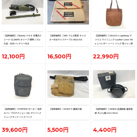
【送料無料】◇Makita マキタ 充電式ク
【送料無料】◇MK マエダ家具 キャス
【送料無料】◇VASCO x Lightning ヴ
リーナ CL286FD オリーブ 標準ノズル
ター付きサイドテーブル MLE-015
ァスコ ライトニング Leather Lover Tot
欠品・社外バッテリー付き
e ニベレザー トート バッグ 革ジャン用
トート
12,100円
16,500円
22,990円
【送料無料】◇PORTER ポーター 吉田
【送料無料】◇KUNY'S 腰袋片側
【送料無料】◇OIGEN 及源鋳造 盛栄堂
カバン プロテクション 15L デイパック
鉄 天ぷら鍋 CA-5 20cm
リュックサック バックパック
39,600円
5,500円
4,400円