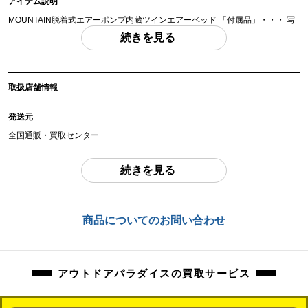
アイテム説明
MOUNTAIN脱着式エアーポンプ内蔵ツインエアーベッド 「付属品」・・・ 写
真のものがすべてになります。
続きを見る
(撮影、運搬備品は除く)
アイテム状態
取扱店舗情報
中古：S（ほぼ新品・新古未使用品）
未開封品になります。
発送元
商品管理コード
全国通販・買取センター
orb-2605290808-od-081570395
住所
続きを見る
東京都江戸川区中葛西6-10-15 2F
お問合わせ番号
商品についてのお問い合わせ
orb-2605290808-od-081570395
アウトドアパラダイスの買取サービス