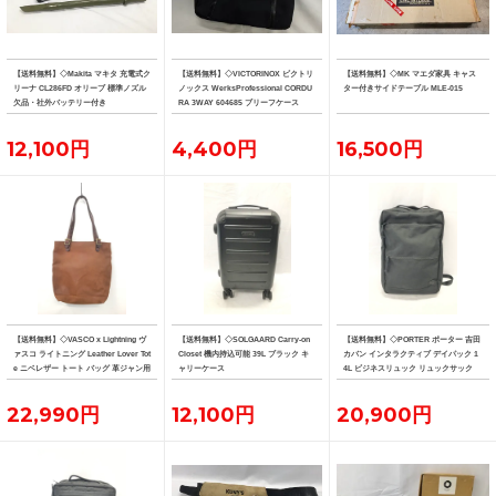
【送料無料】◇Makita マキタ 充電式ク
【送料無料】◇VICTORINOX ビクトリ
【送料無料】◇MK マエダ家具 キャス
リーナ CL286FD オリーブ 標準ノズル
ノックス WerksProfessional CORDU
ター付きサイドテーブル MLE-015
欠品・社外バッテリー付き
RA 3WAY 604685 ブリーフケース
12,100円
4,400円
16,500円
【送料無料】◇VASCO x Lightning ヴ
【送料無料】◇SOLGAARD Carry-on
【送料無料】◇PORTER ポーター 吉田
ァスコ ライトニング Leather Lover Tot
Closet 機内持込可能 39L ブラック キ
カバン インタラクティブ デイパック 1
e ニベレザー トート バッグ 革ジャン用
ャリーケース
4L ビジネスリュック リュックサック
トート
22,990円
12,100円
20,900円