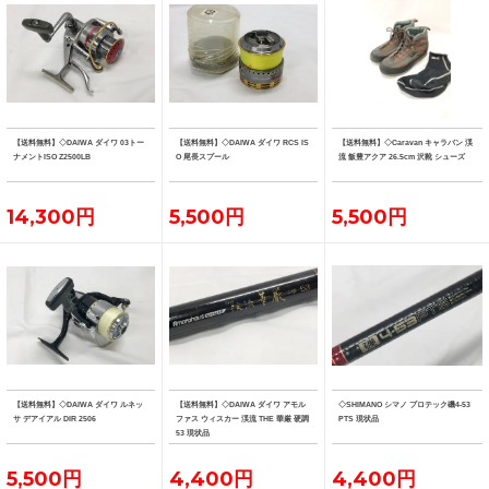
【送料無料】◇DAIWA ダイワ 03トー
【送料無料】◇DAIWA ダイワ RCS IS
【送料無料】◇Caravan キャラバン 渓
ナメントISO Z2500LB
O 尾長スプール
流 飯豊アクア 26.5cm 沢靴 シューズ
14,300円
5,500円
5,500円
【送料無料】◇DAIWA ダイワ ルネッ
【送料無料】◇DAIWA ダイワ アモル
◇SHIMANO シマノ プロテック磯4-53
サ デアイアル DIR 2506
ファス ウィスカー 渓流 THE 華厳 硬調
PTS 現状品
53 現状品
5,500円
4,400円
4,400円