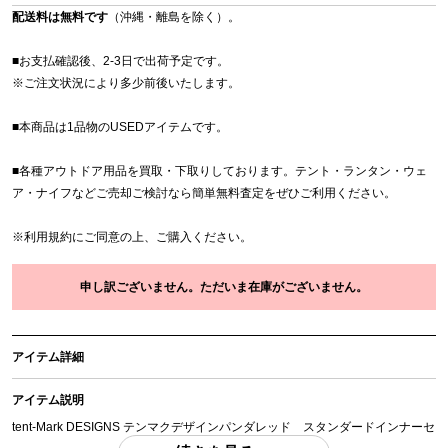
配送料は無料です
（沖縄・離島を除く）。
■お支払確認後、2-3日で出荷予定です。
※
ご注文状況により多少前後いたします。
■本商品は1品物のUSEDアイテムです。
■各種アウトドア用品を買取・下取りしております。テント・ランタン・ウェ
ア・ナイフなどご売却ご検討なら簡単無料査定をぜひご利用ください。
※
利用規約
にご同意の上、ご購入ください。
申し訳ございません。ただいま在庫がございません。
アイテム詳細
アイテム説明
tent-Mark DESIGNS テンマクデザインパンダレッド スタンダードインナーセ
ット 「付属品」・・・ 写真のものがすべてになります。