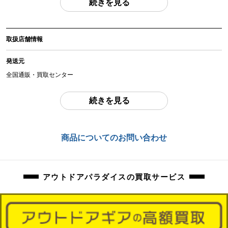
続きを見る
(撮影、運搬備品は除く)
アイテム状態
取扱店舗情報
中古：C（使用感あり/キズ、ヨゴレあり）
使用感のあるお品物になります。
発送元
使用に伴う、傷、汚れ等ございます。
全国通販・買取センター
弊社にて設営をしての詳細確認を行っておりません。
住所
続きを見る
東京都江戸川区中葛西6-10-15 2F
ペグ、ロープ等の消耗品は、欠品している場合がございます。
不足分は、ご落札者様でご用意いただきますようお願いいたします。
お問合わせ番号
商品についてのお問い合わせ
orb-2605280810-od-081569970
万が一、記載にない使用困難な不良がございました場合は、ご返品にて対応さ
せていただきます。
アウトドアパラダイスの買取サービス
商品管理コード
orb-2605280810-od-081569970