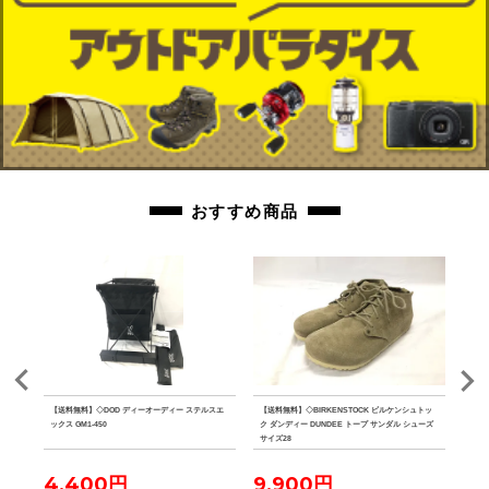
おすすめ商品
クリー
【送料無料】◇DOD ディーオーディー ステルスエ
【送料無料】◇BIRKENSTOCK ビルケンシュトッ
【送
ックス GM1-450
ク ダンディー DUNDEE トープ サンダル シューズ
キワミ 
サイズ28
4,400円
9,900円
11