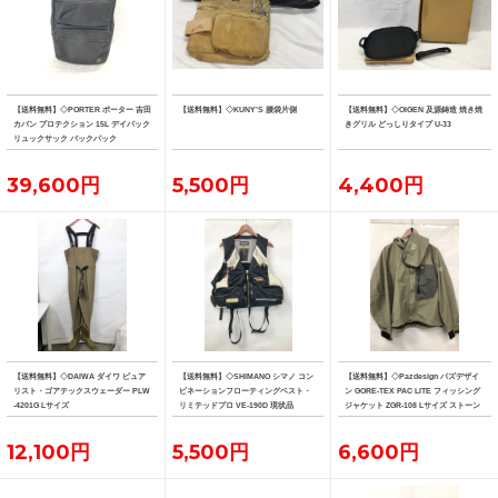
【送料無料】◇PORTER ポーター 吉田
【送料無料】◇KUNY'S 腰袋片側
【送料無料】◇OIGEN 及源鋳造 焼き焼
カバン プロテクション 15L デイパック
きグリル どっしりタイプ U-33
リュックサック バックパック
39,600円
5,500円
4,400円
【送料無料】◇DAIWA ダイワ ピュア
【送料無料】◇SHIMANO シマノ コン
【送料無料】◇Pazdesign パズデザイ
リスト・ゴアテックスウェーダー PLW
ビネーションフローティングベスト・
ン GORE-TEX PAC LITE フィッシング
-4201G Lサイズ
リミテッドプロ VE-190D 現状品
ジャケット ZGR-108 Lサイズ ストーン
系カラー
12,100円
5,500円
6,600円