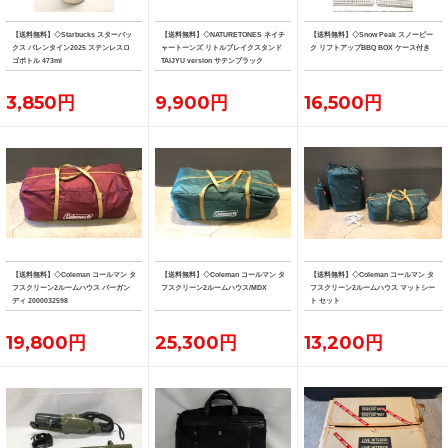
【送料無料】◇Starbucks スターバッ
【送料無料】◇NATURETONES ネイチ
【送料無料】◇Snow Peak スノーピー
クス バレンタイン2025 ステンレスロ
ャートーンズ リトルブレイクスタンド
ク リフトアップBBQ BOX ケース付き
ゴボトル 473ml
TAIJYU version サテンブラック
3,850円
9,900円
16,500円
【送料無料】◇Coleman コールマン タ
【送料無料】◇Coleman コールマン タ
【送料無料】◇Coleman コールマン タ
フスクリーン2ルームハウス バーガン
フスクリーン2ルームハウス/MDX
フスクリーン2ルームハウス マットシー
ディ 2000032598
ト セット
19,800円
25,300円
13,200円