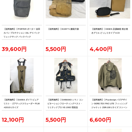
【送料無料】◇PORTER ポーター 吉田
【送料無料】◇KUNY'S 腰袋片側
【送料無料】◇OIGEN 及源鋳造 焼き焼
カバン プロテクション 15L デイパック
きグリル どっしりタイプ U-33
リュックサック バックパック
39,600円
5,500円
4,400円
【送料無料】◇DAIWA ダイワ ピュア
【送料無料】◇SHIMANO シマノ コン
【送料無料】◇Pazdesign パズデザイ
リスト・ゴアテックスウェーダー PLW
ビネーションフローティングベスト・
ン GORE-TEX PAC LITE フィッシング
-4201G Lサイズ
リミテッドプロ VE-190D 現状品
ジャケット ZGR-108 Lサイズ ストーン
系カラー
12,100円
5,500円
6,600円