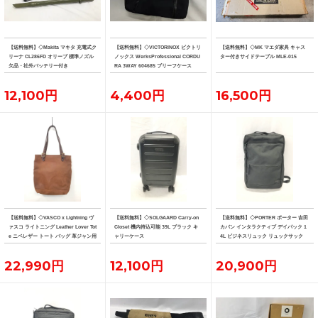
【送料無料】◇Makita マキタ 充電式ク
【送料無料】◇VICTORINOX ビクトリ
【送料無料】◇MK マエダ家具 キャス
リーナ CL286FD オリーブ 標準ノズル
ノックス WerksProfessional CORDU
ター付きサイドテーブル MLE-015
欠品・社外バッテリー付き
RA 3WAY 604685 ブリーフケース
12,100円
4,400円
16,500円
【送料無料】◇VASCO x Lightning ヴ
【送料無料】◇SOLGAARD Carry-on
【送料無料】◇PORTER ポーター 吉田
ァスコ ライトニング Leather Lover Tot
Closet 機内持込可能 39L ブラック キ
カバン インタラクティブ デイパック 1
e ニベレザー トート バッグ 革ジャン用
ャリーケース
4L ビジネスリュック リュックサック
トート
22,990円
12,100円
20,900円