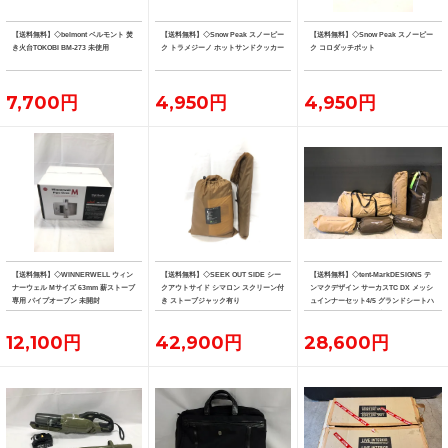
【送料無料】◇belmont ベルモント 焚
【送料無料】◇Snow Peak スノーピー
【送料無料】◇Snow Peak スノーピー
き火台TOKOBI BM-273 未使用
ク トラメジーノ ホットサンドクッカー
ク コロダッチポット
7,700円
4,950円
4,950円
【送料無料】◇WINNERWELL ウィン
【送料無料】◇SEEK OUT SIDE シー
【送料無料】◇tent-MarkDESIGNS テ
ナーウェル Mサイズ 63mm 薪ストーブ
クアウトサイド シマロン スクリーン付
ンマクデザイン サーカスTC DX メッシ
専用 パイプオーブン 未開封
き ストーブジャック有り
ュインナーセット4/5 グランドシートハ
ーフ フロントフラップ
12,100円
42,900円
28,600円