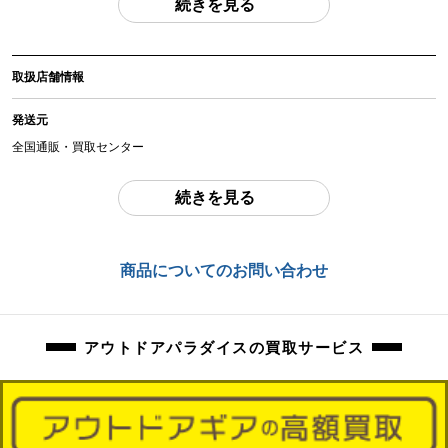
続きを見る
(撮影、運搬備品は除く)
アイテム状態
取扱店舗情報
中古：C（使用感あり/キズ、ヨゴレあり）
使用感のあるお品物になります。
発送元
使用に伴う、傷、汚れ等ございます。
全国通販・買取センター
商品管理コード
住所
続きを見る
orb-2605280808-od-081569147
東京都江戸川区中葛西6-10-15 2F
お問合わせ番号
商品についてのお問い合わせ
orb-2605280808-od-081569147
アウトドアパラダイスの買取サービス