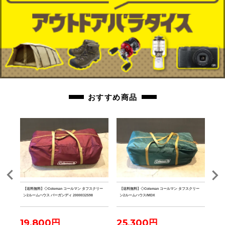
おすすめ商品
クデザイ
【送料無料】◇Coleman コールマン タフスクリー
【送料無料】◇Coleman コールマン タフスクリー
【送
 グラ
ン2ルームハウス バーガンディ 2000032598
ン2ルームハウス/MDX
ザー 
ーパ
19,800円
25,300円
23