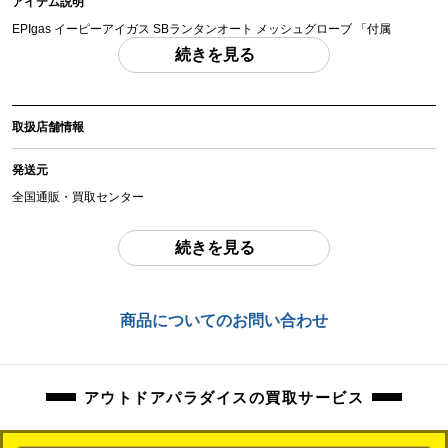
アイテム説明
EPIgas イーピーアイガス SBランタンオート メッシュグローブ 「付属
品」・・・ 写真のものがすべてになります。
続きを見る
(撮影、運搬備品は除く)
アイテム状態
取扱店舗情報
中古：C（使用感あり/キズ、ヨゴレあり）
使用に伴う焦げ跡、擦れ、お汚れ等ございます。
発送元
動作確認済みです。
全国通販・買取センター
撮影に使用したマントルは取り除いて発送いたします。
マントル１点おまけでお付けいたします。こちらはおまけですので保証対象外
住所
続きを見る
とさせて頂きます。
東京都江戸川区中葛西6-10-15 2F
ガス缶は付属しません。
お問合わせ番号
商品についてのお問い合わせ
商品管理コード
orb-2605220514-od-081569870
orb-2605220514-od-081569870
アウトドアパラダイスの買取サービス