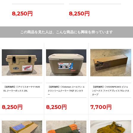
8,250円
8,250円
7,
この商品を見た人は、こんな商品にも興味を持っています
【送料無料】◇アイリスオーヤマ HUG
【送料無料】◇Coleman コールマン エ
【送料無料】◇VISIONPEAKS ビジョ
EL クーラーボックス 20L
クストリームクーラー 70QT タンカラ
ンピークス ファイアプレイス TCレクタ
ー
タープ
8,250円
8,250円
7,700円