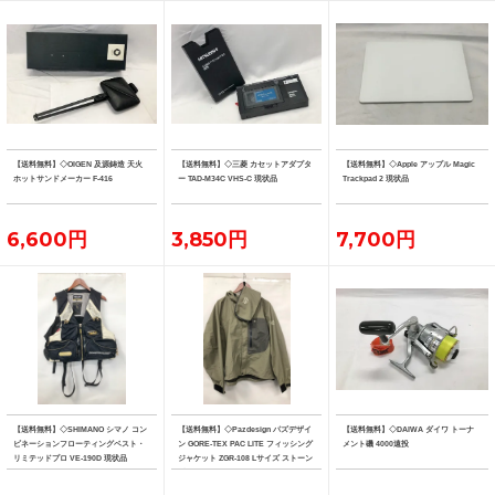
【送料無料】◇OIGEN 及源鋳造 天火
【送料無料】◇三菱 カセットアダプタ
【送料無料】◇Apple アップル Magic
ホットサンドメーカー F-416
ー TAD-M34C VHS-C 現状品
Trackpad 2 現状品
6,600円
3,850円
7,700円
【送料無料】◇SHIMANO シマノ コン
【送料無料】◇Pazdesign パズデザイ
【送料無料】◇DAIWA ダイワ トーナ
ビネーションフローティングベスト・
ン GORE-TEX PAC LITE フィッシング
メント磯 4000遠投
リミテッドプロ VE-190D 現状品
ジャケット ZGR-108 Lサイズ ストーン
系カラー