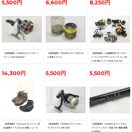
5,500円
6,600円
8,250円
【送料無料】◇DAIWA ダイワ 03トー
【送料無料】◇DAIWA ダイワ RCS IS
【送料無料】◇大森製作所 ダイヤモン
ナメントISO Z2500LB
O 尾長スプール
ド マイクロ7?デラックス マイコン No.
2 2点 替えスプール付き おまとめ
14,300円
5,500円
5,500円
【送料無料】◇Caravan キャラバン 渓
【送料無料】◇DAIWA ダイワ ルネッ
【送料無料】◇DAIWA ダイワ アモル
流 飯豊アクア 26.5cm 沢靴 シューズ
サ デアイアル DIR 2506
ファス ウィスカー 渓流 THE 華厳 硬調
53 現状品