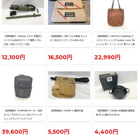
【送料無料】◇Makita マキタ 充電式ク
【送料無料】◇MK マエダ家具 キャス
【送料無料】◇VASCO x Lightning ヴ
リーナ CL286FD オリーブ 標準ノズル
ター付きサイドテーブル MLE-015
ァスコ ライトニング Leather Lover Tot
欠品・社外バッテリー付き
e ニベレザー トート バッグ 革ジャン用
トート
12,100円
16,500円
22,990円
【送料無料】◇PORTER ポーター 吉田
【送料無料】◇KUNY'S 腰袋片側
【送料無料】◇OIGEN 及源鋳造 盛栄堂
カバン プロテクション 15L デイパック
鉄 天ぷら鍋 CA-5 20cm
リュックサック バックパック
39,600円
5,500円
4,400円