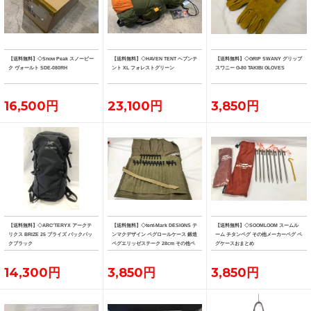
【送料無料】◇Snow Peak スノーピー
【送料無料】◇HAVEN TENT ヘブンテ
【送料無料】◇GRIP SWANY グリップ
ク ヴォールト SDE-080RH
ント XL フォレストグリーン
スワニー G-80 TAKIBI GLOVES
16,500円
23,100円
3,850円
【送料無料】◇ARC'TERYX アークテ
【送料無料】◇tent-Mark DESIGNS テ
【送料無料】◇SOOMLOOM スームル
リクス BRIZE 25 ブライズ バックパッ
ンマクデザイン ペグロールケース 鍛造
ーム チタンペグ その他メーカーペグ ペ
クブラック
ペグエリッゼステーク 28cm その他ペ
グケースおまとめ
グおまとめ
14,300円
3,850円
3,850円