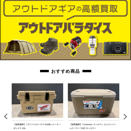
おすすめ商品
 PA
【送料無料】◇アイリスオーヤマ HUGEL クーラー
【送料無料】◇Coleman コールマン エクストリー
【送料
ボックス 20L
ムクーラー 70QT タンカラー
ファ