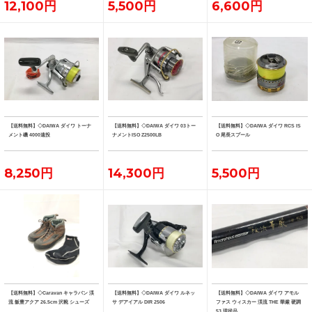
12,100円
5,500円
6,600円
【送料無料】◇DAIWA ダイワ トーナ
【送料無料】◇DAIWA ダイワ 03トー
【送料無料】◇DAIWA ダイワ RCS IS
メント磯 4000遠投
ナメントISO Z2500LB
O 尾長スプール
8,250円
14,300円
5,500円
【送料無料】◇Caravan キャラバン 渓
【送料無料】◇DAIWA ダイワ ルネッ
【送料無料】◇DAIWA ダイワ アモル
流 飯豊アクア 26.5cm 沢靴 シューズ
サ デアイアル DIR 2506
ファス ウィスカー 渓流 THE 華厳 硬調
53 現状品