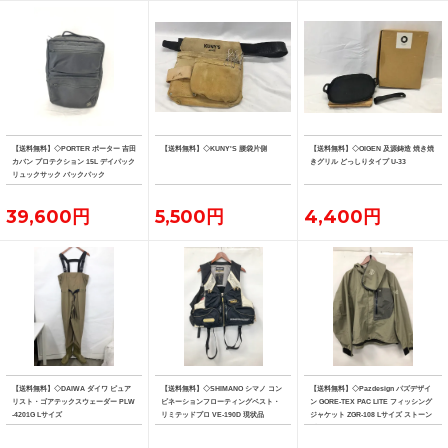
【送料無料】◇PORTER ポーター 吉田
【送料無料】◇KUNY'S 腰袋片側
【送料無料】◇OIGEN 及源鋳造 焼き焼
カバン プロテクション 15L デイパック
きグリル どっしりタイプ U-33
リュックサック バックパック
39,600円
5,500円
4,400円
【送料無料】◇DAIWA ダイワ ピュア
【送料無料】◇SHIMANO シマノ コン
【送料無料】◇Pazdesign パズデザイ
リスト・ゴアテックスウェーダー PLW
ビネーションフローティングベスト・
ン GORE-TEX PAC LITE フィッシング
-4201G Lサイズ
リミテッドプロ VE-190D 現状品
ジャケット ZGR-108 Lサイズ ストーン
系カラー