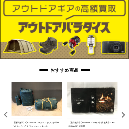
orb-2605150814-od-081570132
おすすめ商品
ster
【送料無料】◇Coleman コールマン タフスクリー
【送料無料】◇belmont ベルモント 焚き火台TOKO
【送料
 ブラッ
ン2ルームハウス マットシート セット
BI BM-273 未使用
ーノ