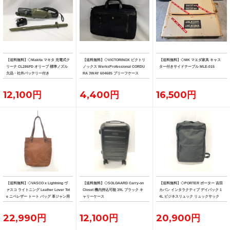
【送料無料】◇Makita マキタ 充電式ク
【送料無料】◇VICTORINOX ビクトリ
【送料無料】◇MK マエダ家具 キャス
リーナ CL286FD オリーブ 標準ノズル
ノックス WerksProfessional CORDU
ター付きサイドテーブル MLE-015
欠品・社外バッテリー付き
RA 3WAY 604685 ブリーフケース
12,100円
4,400円
16,500円
【送料無料】◇VASCO x Lightning ヴ
【送料無料】◇SOLGAARD Carry-on
【送料無料】◇PORTER ポーター 吉田
ァスコ ライトニング Leather Lover Tot
Closet 機内持込可能 39L ブラック キ
カバン インタラクティブ デイパック 1
e ニベレザー トート バッグ 革ジャン用
ャリーケース
4L ビジネスリュック リュックサック
トート
22,990円
12,100円
20,900円