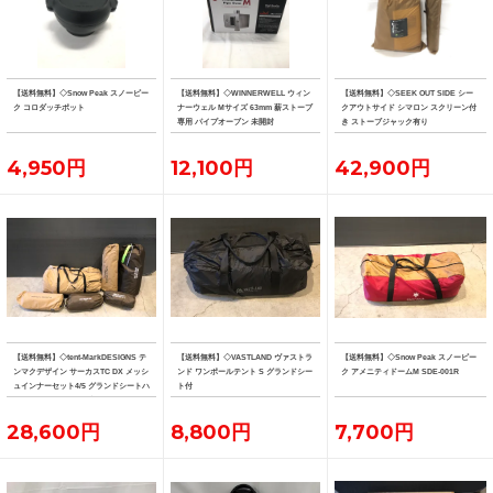
【送料無料】◇Snow Peak スノーピー
【送料無料】◇WINNERWELL ウィン
【送料無料】◇SEEK OUT SIDE シー
ク コロダッチポット
ナーウェル Mサイズ 63mm 薪ストーブ
クアウトサイド シマロン スクリーン付
専用 パイプオーブン 未開封
き ストーブジャック有り
4,950円
12,100円
42,900円
【送料無料】◇tent-MarkDESIGNS テ
【送料無料】◇VASTLAND ヴァストラ
【送料無料】◇Snow Peak スノーピー
ンマクデザイン サーカスTC DX メッシ
ンド ワンポールテント S グランドシー
ク アメニティドームM SDE-001R
ュインナーセット4/5 グランドシートハ
ト付
ーフ フロントフラップ
28,600円
8,800円
7,700円