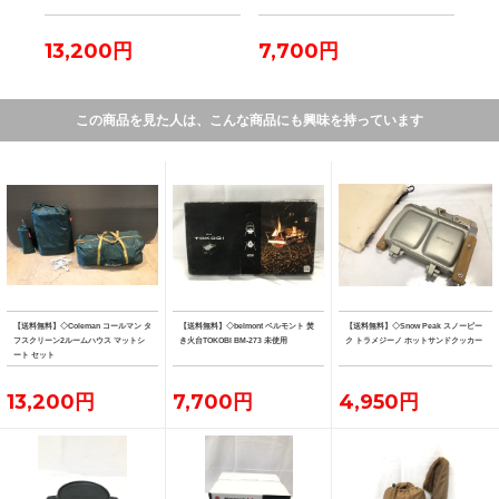
13,200円
7,700円
4,
この商品を見た人は、こんな商品にも興味を持っています
【送料無料】◇Coleman コールマン タ
【送料無料】◇belmont ベルモント 焚
【送料無料】◇Snow Peak スノーピー
フスクリーン2ルームハウス マットシ
き火台TOKOBI BM-273 未使用
ク トラメジーノ ホットサンドクッカー
ート セット
13,200円
7,700円
4,950円