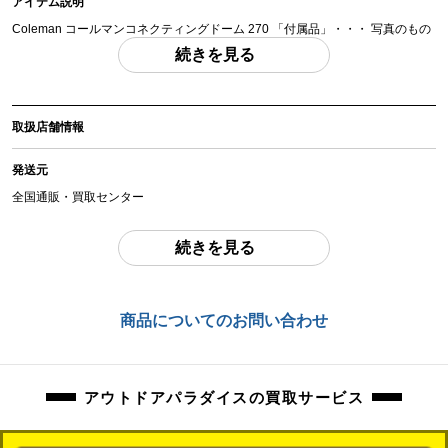
アイテム説明
Coleman コールマンコネクティングドーム 270 「付属品」・・・ 写真のもの
がすべてになります。
続きを見る
(撮影、運搬備品は除く)
アイテム状態
取扱店舗情報
中古：E（要メンテナンス、オーバーホール推奨、現状お渡し品）
長期保管のお品物になります。
発送元
傷、汚れ等劣化が見受けられます。
全国通販・買取センター
広げての詳細未確認、設営しての状態未確認のお品物になります。
住所
続きを見る
東京都江戸川区中葛西6-10-15 2F
付属品は写真のものが全てです。
万が一欠品があった場合も対応いたしかねますため現状品での出品になりま
お問合わせ番号
商品についてのお問い合わせ
す。
orb-2605150814-od-081570132
現状品になりますので、記載にない欠品、ダメージがあった場合も保証対象外
になります。
アウトドアパラダイスの買取サービス
商品管理コード