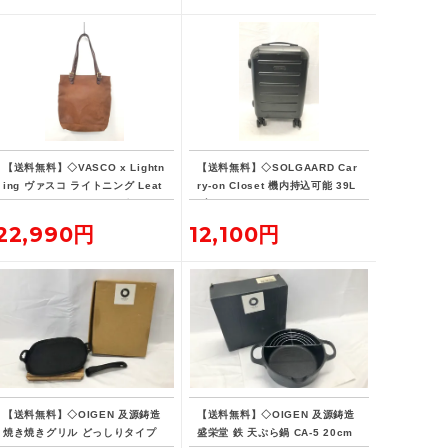
【送料無料】◇VASCO x Lightn
【送料無料】◇SOLGAARD Car
ing ヴァスコ ライトニング Leat
ry-on Closet 機内持込可能 39L
her Lover Tote ニベレザー トー
ブラック キャリーケース
ト バッグ 革ジャン用トート
22,990円
12,100円
【送料無料】◇OIGEN 及源鋳造
【送料無料】◇OIGEN 及源鋳造
焼き焼きグリル どっしりタイプ
盛栄堂 鉄 天ぷら鍋 CA-5 20cm