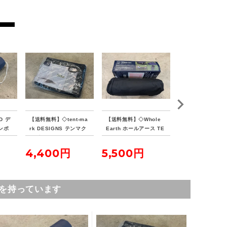
D デ
【送料無料】◇tent-ma
【送料無料】◇Whole
【送料無料】◇VIS
ンポ
rk DESIGNS テンマク
Earth ホールアース TE
PEAKS ビジョ
ランド
デザイン サーカスイン
NKU COT テンクウコッ
ス TCバタフライ
ナーマット 4/5
ト
ターSOLO
4,400円
5,500円
7,700円
を持っています