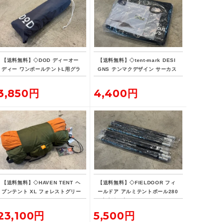
【送料無料】◇DOD ディーオー
【送料無料】◇tent-mark DESI
ディー ワンポールテントL用グラ
GNS テンマクデザイン サーカス
ンドシート
インナーマット 4/5
3,850円
4,400円
【送料無料】◇HAVEN TENT ヘ
【送料無料】◇FIELDOOR フィ
ブンテント XL フォレストグリー
ールドア アルミテントポール280
ン
4本連結 2本セット
23,100円
5,500円