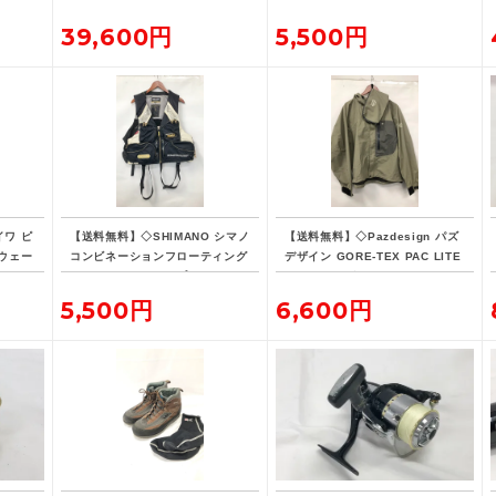
リュッ
5L デイパック リュックサック
バックパック
39,600円
5,500円
イワ ピ
【送料無料】◇SHIMANO シマノ
【送料無料】◇Pazdesign パズ
ウェー
コンビネーションフローティング
デザイン GORE-TEX PAC LITE
ベスト・リミテッドプロ VE-190
フィッシングジャケット ZGR-10
D 現状品
8 Lサイズ ストーン系カラー
5,500円
6,600円