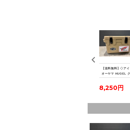
 P
【送料無料】◇HAVEN
【送料無料】◇FIELDO
【送料無料】◇アイ
ヴォ
TENT ヘブンテント XL
OR フィールドア アル
オーヤマ HUGEL 
フォレストグリーン
ミテントポール280 4本
ラーボックス 20L
連結 2本セット
23,100円
5,500円
8,250円