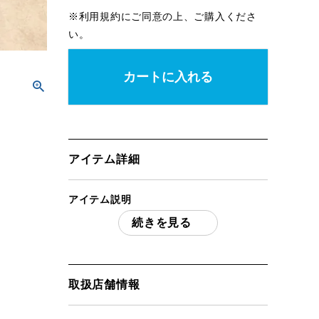
※
利用規約
にご同意の上、ご購入くださ
い。
カートに入れる
アイテム詳細
アイテム説明
続きを見る
Coleman コールマントレックマミー L-5
「付属品」・・・ 写真のものがすべてに
なります。
(撮影、運搬備品は除く)
取扱店舗情報
アイテム状態