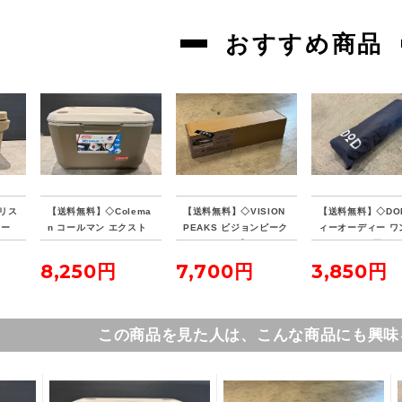
おすすめ商品
リス
【送料無料】◇Colema
【送料無料】◇VISION
【送料無料】◇DO
クー
n コールマン エクスト
PEAKS ビジョンピーク
ィーオーディー ワ
リームクーラー 70QT
ス ファイアプレイス TC
ールテントL用グ
タンカラー
レクタタープ
シート
8,250円
7,700円
3,850円
この商品を見た人は、こんな商品にも興味