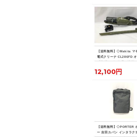
【送料無料】◇Makita マ
電式クリーナ CL286FD 
ブ 標準ノズル欠品・社外
リー付き
12,100円
【送料無料】◇PORTER 
ー 吉田カバン インタラク