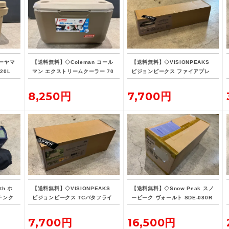
ーヤマ
【送料無料】◇Coleman コール
【送料無料】◇VISIONPEAKS
20L
マン エクストリームクーラー 70
ビジョンピークス ファイアプレ
QT タンカラー
イス TCレクタタープ
8,250円
7,700円
th ホ
【送料無料】◇VISIONPEAKS
【送料無料】◇Snow Peak スノ
 テンク
ビジョンピークス TCバタフライ
ーピーク ヴォールト SDE-080R
シェルターSOLO
H
7,700円
16,500円