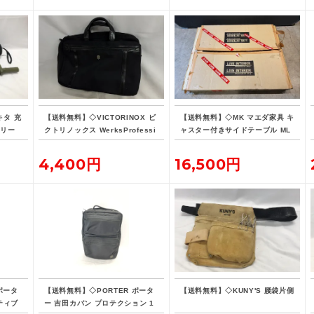
キタ 充
【送料無料】◇VICTORINOX ビ
【送料無料】◇MK マエダ家具 キ
オリー
クトリノックス WerksProfessi
ャスター付きサイドテーブル ML
バッテ
onal CORDURA 3WAY 604685
E-015
ブリーフケース
4,400円
16,500円
ポータ
【送料無料】◇PORTER ポータ
【送料無料】◇KUNY'S 腰袋片側
ティブ
ー 吉田カバン プロテクション 1