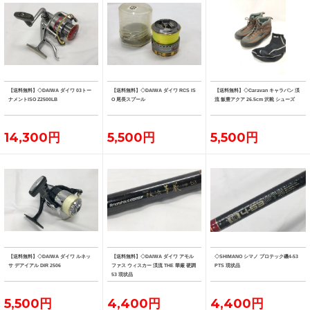
【送料無料】◇DAIWA ダイワ 03トー
【送料無料】◇DAIWA ダイワ RCS IS
【送料無料】◇Caravan キャラバン 渓
ナメントISO Z2500LB
O 尾長スプール
流 飯豊アクア 26.5cm 沢靴 シューズ
14,300円
5,500円
5,500円
【送料無料】◇DAIWA ダイワ ルネッ
【送料無料】◇DAIWA ダイワ アモル
◇SHIMANO シマノ プロテック磯4-53
サ デアイアル DIR 2506
ファス ウィスカー 渓流 THE 華厳 硬調
PTS 現状品
53 現状品
5,500円
4,400円
4,400円