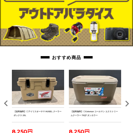
おすすめ商品
 水
【送料無料】◇アイリスオーヤマ HUGEL クーラー
【送料無料】◇Coleman コールマン エクストリー
【送料
ボックス 20L
ムクーラー 70QT タンカラー
ファ
8,250円
8,250円
7,