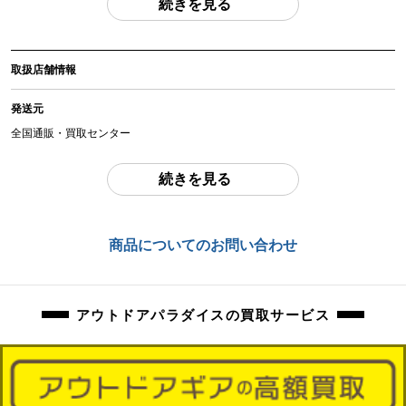
続きを見る
(撮影、運搬備品は除く)
アイテム状態
取扱店舗情報
中古：C（使用感あり/キズ、ヨゴレあり）
使用感のあるお品物になります。
発送元
使用に伴う、傷、汚れ等ございます。
全国通販・買取センター
弊社にて設営をしての確認を行っておりません。
住所
続きを見る
東京都江戸川区中葛西6-10-15 2F
ペグ、ロープ等の消耗品は、欠品している場合がございます。
不足分は、ご落札者様でご用意いただきますようお願いいたします。
お問合わせ番号
商品についてのお問い合わせ
orb-2605120805-od-081569949
万が一、記載にない使用困難な不良がございました場合は、ご返品にて対応さ
せていただきます。
アウトドアパラダイスの買取サービス
商品管理コード
orb-2605120805-od-081569949