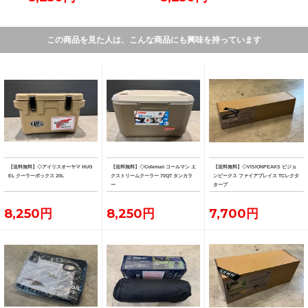
この商品を見た人は、こんな商品にも興味を持っています
【送料無料】◇アイリスオーヤマ HUG
【送料無料】◇Coleman コールマン エ
【送料無料】◇VISIONPEAKS ビジョ
EL クーラーボックス 20L
クストリームクーラー 70QT タンカラ
ンピークス ファイアプレイス TCレクタ
ー
タープ
8,250円
8,250円
7,700円