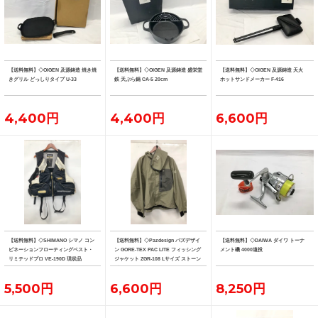
【送料無料】◇OIGEN 及源鋳造 焼き焼
【送料無料】◇OIGEN 及源鋳造 盛栄堂
【送料無料】◇OIGEN 及源鋳造 天火
きグリル どっしりタイプ U-33
鉄 天ぷら鍋 CA-5 20cm
ホットサンドメーカー F-416
4,400円
4,400円
6,600円
【送料無料】◇SHIMANO シマノ コン
【送料無料】◇Pazdesign パズデザイ
【送料無料】◇DAIWA ダイワ トーナ
ビネーションフローティングベスト・
ン GORE-TEX PAC LITE フィッシング
メント磯 4000遠投
リミテッドプロ VE-190D 現状品
ジャケット ZGR-108 Lサイズ ストーン
系カラー
5,500円
6,600円
8,250円