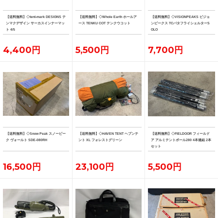
【送料無料】◇tent-mark DESIGNS テ
【送料無料】◇Whole Earth ホールア
【送料無料】◇VISIONPEAKS ビジョ
ンマクデザイン サーカスインナーマッ
ース TENKU COT テンクウコット
ンピークス TCバタフライシェルターS
ト 4/5
OLO
4,400円
5,500円
7,700円
【送料無料】◇Snow Peak スノーピー
【送料無料】◇HAVEN TENT ヘブンテ
【送料無料】◇FIELDOOR フィールド
ク ヴォールト SDE-080RH
ント XL フォレストグリーン
ア アルミテントポール280 4本連結 2本
セット
16,500円
23,100円
5,500円