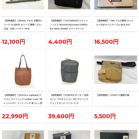
【送料無料】◇Makita マキタ 充電式ク
【送料無料】◇VICTORINOX ビクトリ
【送料無料】◇MK マエダ家具 キャス
リーナ CL286FD オリーブ 標準ノズル
ノックス WerksProfessional CORDU
ター付きサイドテーブル MLE-015
欠品・社外バッテリー付き
RA 3WAY 604685 ブリーフケース
12,100円
4,400円
16,500円
【送料無料】◇VASCO x Lightning ヴ
【送料無料】◇PORTER ポーター 吉田
【送料無料】◇KUNY'S 腰袋片側
ァスコ ライトニング Leather Lover Tot
カバン プロテクション 15L デイパック
e ニベレザー トート バッグ 革ジャン用
リュックサック バックパック
トート
22,990円
39,600円
5,500円