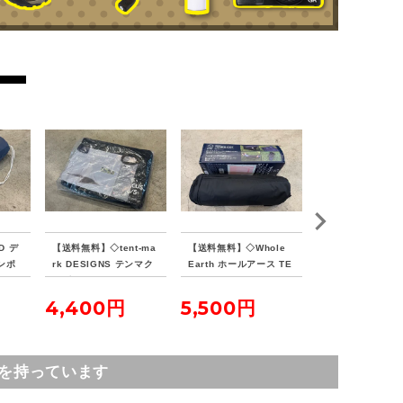
D デ
【送料無料】◇tent-ma
【送料無料】◇Whole
【送料無料】◇VIS
ンポ
rk DESIGNS テンマク
Earth ホールアース TE
PEAKS ビジョ
ランド
デザイン サーカスイン
NKU COT テンクウコッ
ス TCバタフライ
ナーマット 4/5
ト
ターSOLO
4,400円
5,500円
7,700円
を持っています