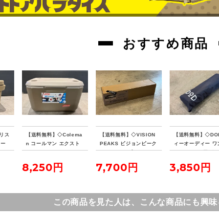
おすすめ商品
リス
【送料無料】◇Colema
【送料無料】◇VISION
【送料無料】◇DO
クー
n コールマン エクスト
PEAKS ビジョンピーク
ィーオーディー ワ
リームクーラー 70QT
ス ファイアプレイス TC
ールテントL用グ
タンカラー
レクタタープ
シート
8,250円
7,700円
3,850円
この商品を見た人は、こんな商品にも興味