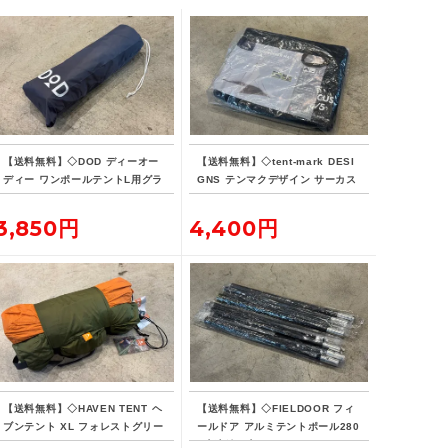
【送料無料】◇DOD ディーオー
【送料無料】◇tent-mark DESI
ディー ワンポールテントL用グラ
GNS テンマクデザイン サーカス
ンドシート
インナーマット 4/5
3,850円
4,400円
【送料無料】◇HAVEN TENT ヘ
【送料無料】◇FIELDOOR フィ
ブンテント XL フォレストグリー
ールドア アルミテントポール280
ン
4本連結 2本セット