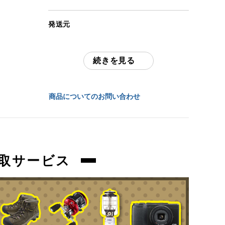
(撮影、運搬備品は除く)
発送元
アイテム状態
全国通販・買取センター
中古：C（使用感あり/キズ、ヨゴレあり）
使用に伴う焦げ跡、擦れ、お汚れ等ござい
続きを見る
住所
ます。
動作確認済みです。
東京都江戸川区中葛西6-10-15 2F
商品についてのお問い合わせ
ガス缶は付属しません。
お問合わせ番号
orb-2605120510-od-081569726
商品管理コード
orb-2605120510-od-081569726
取サービス