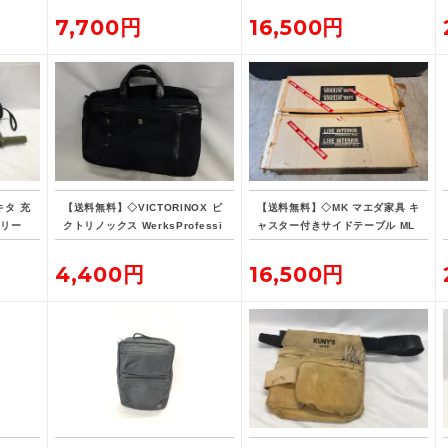
7,700円
16,500円
キタ 充
【送料無料】◇VICTORINOX ビ
【送料無料】◇MK マエダ家具 キ
オリー
クトリノックス WerksProfessi
ャスター付きサイドテーブル ML
バッテ
onal CORDURA 3WAY 604685
E-015
ブリーフケース
4,400円
16,500円