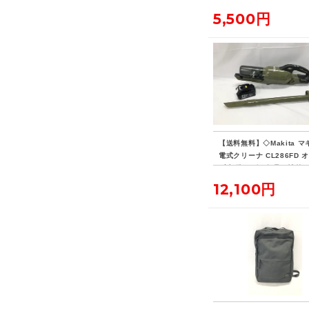
5,500円
【送料無料】◇Makita マ
電式クリーナ CL286FD 
ブ 標準ノズル欠品・社外
リー付き
12,100円