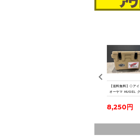
 P
【送料無料】◇HAVEN
【送料無料】◇FIELDO
【送料無料】◇アイ
ヴォ
TENT ヘブンテント XL
OR フィールドア アル
オーヤマ HUGEL 
フォレストグリーン
ミテントポール280 4本
ラーボックス 20L
連結 2本セット
23,100円
5,500円
8,250円