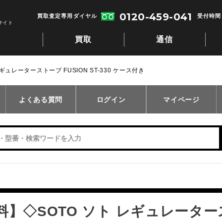
0120-459-041
買取査定専用ダイヤル
受付時間：
サイト
買取
通信
ュレーターストーブ FUSION ST-330 ケース付き
よくある質問
ログイン
マイページ
】◇SOTO ソト レギュレーターストー