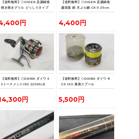
【送料無料】◇OIGEN 及源鋳造
【送料無料】◇OIGEN 及源鋳造
焼き焼きグリル どっしりタイプ
盛栄堂 鉄 天ぷら鍋 CA-5 20cm
U-33
4,400円
4,400円
【送料無料】◇DAIWA ダイワ 0
【送料無料】◇DAIWA ダイワ R
3トーナメントISO Z2500LB
CS ISO 尾長スプール
14,300円
5,500円