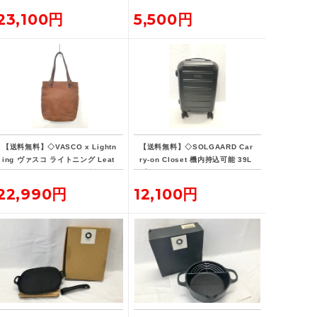
23,100円
5,500円
【送料無料】◇VASCO x Lightn
【送料無料】◇SOLGAARD Car
ing ヴァスコ ライトニング Leat
ry-on Closet 機内持込可能 39L
her Lover Tote ニベレザー トー
ブラック キャリーケース
ト バッグ 革ジャン用トート
22,990円
12,100円