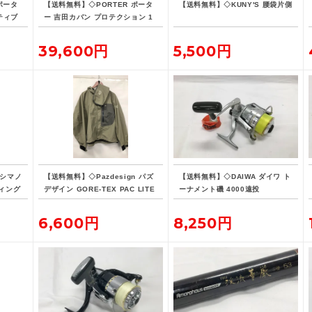
ポータ
【送料無料】◇PORTER ポータ
【送料無料】◇KUNY'S 腰袋片側
ティブ
ー 吉田カバン プロテクション 1
リュッ
5L デイパック リュックサック
バックパック
39,600円
5,500円
 シマノ
【送料無料】◇Pazdesign パズ
【送料無料】◇DAIWA ダイワ ト
ィング
デザイン GORE-TEX PAC LITE
ーナメント磯 4000遠投
-190
フィッシングジャケット ZGR-10
8 Lサイズ ストーン系カラー
6,600円
8,250円