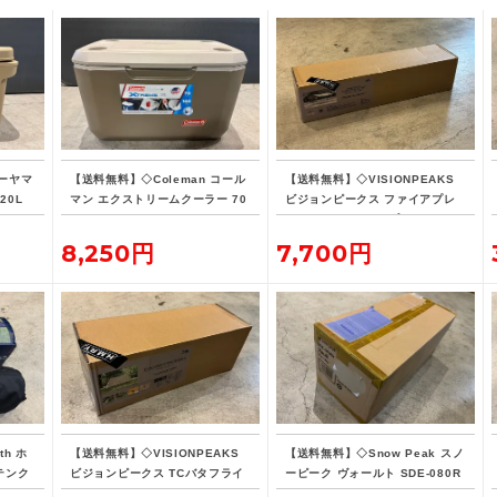
ーヤマ
【送料無料】◇Coleman コール
【送料無料】◇VISIONPEAKS
20L
マン エクストリームクーラー 70
ビジョンピークス ファイアプレ
QT タンカラー
イス TCレクタタープ
8,250円
7,700円
th ホ
【送料無料】◇VISIONPEAKS
【送料無料】◇Snow Peak スノ
 テンク
ビジョンピークス TCバタフライ
ーピーク ヴォールト SDE-080R
シェルターSOLO
H