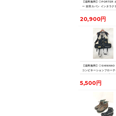
【送料無料】◇PORTER 
ー 吉田カバン インタラク
デイパック 14L ビジネス
ク リュックサック
20,900円
【送料無料】◇SHIMANO
コンビネーションフローテ
ベスト・リミテッドプロ VE
D 現状品
5,500円