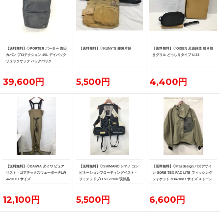
【送料無料】◇PORTER ポーター 吉田
【送料無料】◇KUNY'S 腰袋片側
【送料無料】◇OIGEN 及源鋳造 焼き焼
カバン プロテクション 15L デイパック
きグリル どっしりタイプ U-33
リュックサック バックパック
39,600円
5,500円
4,400円
【送料無料】◇DAIWA ダイワ ピュア
【送料無料】◇SHIMANO シマノ コン
【送料無料】◇Pazdesign パズデザイ
リスト・ゴアテックスウェーダー PLW
ビネーションフローティングベスト・
ン GORE-TEX PAC LITE フィッシング
-4201G Lサイズ
リミテッドプロ VE-190D 現状品
ジャケット ZGR-108 Lサイズ ストーン
系カラー
12,100円
5,500円
6,600円