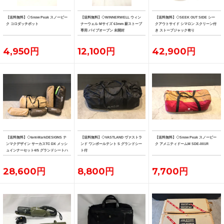
【送料無料】◇Snow Peak スノーピー
【送料無料】◇WINNERWELL ウィン
【送料無料】◇SEEK OUT SIDE シー
ク コロダッチポット
ナーウェル Mサイズ 63mm 薪ストーブ
クアウトサイド シマロン スクリーン付
専用 パイプオーブン 未開封
き ストーブジャック有り
4,950円
12,100円
42,900円
【送料無料】◇tent-MarkDESIGNS テ
【送料無料】◇VASTLAND ヴァストラ
【送料無料】◇Snow Peak スノーピー
ンマクデザイン サーカスTC DX メッシ
ンド ワンポールテント S グランドシー
ク アメニティドームM SDE-001R
ュインナーセット4/5 グランドシートハ
ト付
ーフ フロントフラップ
28,600円
8,800円
7,700円