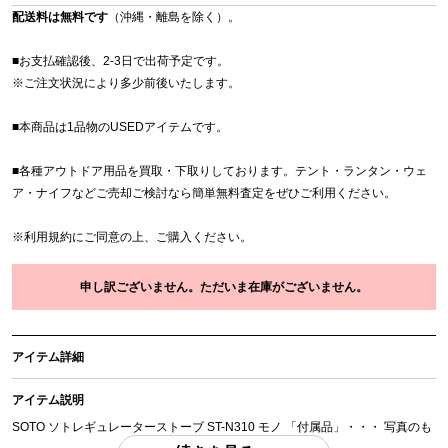
配送料は無料です
（沖縄・離島を除く）。
■お支払確認後、2-3日で出荷予定です。
※
ご注文状況により多少前後いたします。
■本商品は1品物のUSEDアイテムです。
■各種アウトドア用品を買取・下取りしております。テント・ランタン・ウェ
ア・ナイフなどご売却ご検討なら簡単無料査定をぜひご利用ください。
※
利用規約
にご同意の上、ご購入ください。
申し訳ございません。ただいま在庫がございません。
アイテム詳細
アイテム説明
SOTO ソトレギュレーターストーブ ST-N310 モノ 「付属品」・・・ 写真のも
のがすべてになります。