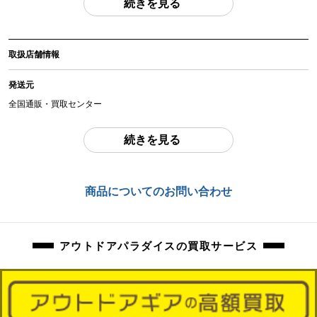
続きを見る
(撮影、運搬備品は除く)
アイテム状態
取扱店舗情報
中古：C（使用感あり/キズ、ヨゴレあり）
使用に伴う焦げ跡、擦れ、お汚れ等ございます。
発送元
動作確認済みです。
全国通販・買取センター
ガス缶は付属しません。
住所
続きを見る
商品管理コード
東京都江戸川区中葛西6-10-15 2F
orb-2605120505-od-081570054
お問合わせ番号
商品についてのお問い合わせ
orb-2605120505-od-081570054
アウトドアパラダイスの買取サービス