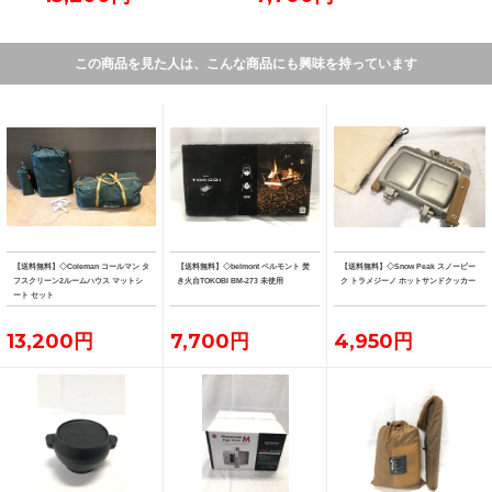
この商品を見た人は、こんな商品にも興味を持っています
【送料無料】◇Coleman コールマン タ
【送料無料】◇belmont ベルモント 焚
【送料無料】◇Snow Peak スノーピー
フスクリーン2ルームハウス マットシ
き火台TOKOBI BM-273 未使用
ク トラメジーノ ホットサンドクッカー
ート セット
13,200円
7,700円
4,950円