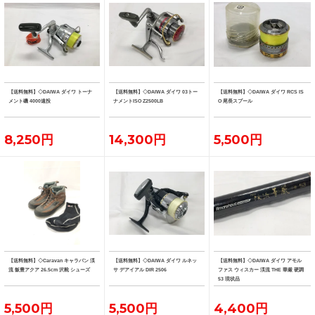
【送料無料】◇DAIWA ダイワ トーナ
【送料無料】◇DAIWA ダイワ 03トー
【送料無料】◇DAIWA ダイワ RCS IS
メント磯 4000遠投
ナメントISO Z2500LB
O 尾長スプール
8,250円
14,300円
5,500円
【送料無料】◇Caravan キャラバン 渓
【送料無料】◇DAIWA ダイワ ルネッ
【送料無料】◇DAIWA ダイワ アモル
流 飯豊アクア 26.5cm 沢靴 シューズ
サ デアイアル DIR 2506
ファス ウィスカー 渓流 THE 華厳 硬調
53 現状品
5,500円
5,500円
4,400円