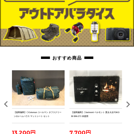
おすすめ商品
ster
【送料無料】◇Coleman コールマン タフスクリー
【送料無料】◇belmont ベルモント 焚き火台TOKO
【送料
 ブラッ
ン2ルームハウス マットシート セット
BI BM-273 未使用
ーノ
13,200円
7,700円
4,