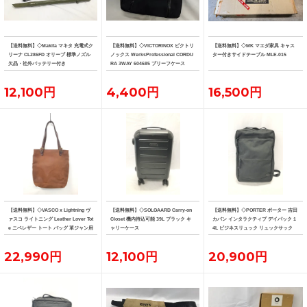
【送料無料】◇Makita マキタ 充電式ク
【送料無料】◇VICTORINOX ビクトリ
【送料無料】◇MK マエダ家具 キャス
リーナ CL286FD オリーブ 標準ノズル
ノックス WerksProfessional CORDU
ター付きサイドテーブル MLE-015
欠品・社外バッテリー付き
RA 3WAY 604685 ブリーフケース
12,100円
4,400円
16,500円
【送料無料】◇VASCO x Lightning ヴ
【送料無料】◇SOLGAARD Carry-on
【送料無料】◇PORTER ポーター 吉田
ァスコ ライトニング Leather Lover Tot
Closet 機内持込可能 39L ブラック キ
カバン インタラクティブ デイパック 1
e ニベレザー トート バッグ 革ジャン用
ャリーケース
4L ビジネスリュック リュックサック
トート
22,990円
12,100円
20,900円