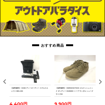
おすすめ商品
クリー
【送料無料】◇DOD ディーオーディー ステルスエ
【送料無料】◇BIRKENSTOCK ビルケンシュトッ
【送
ックス GM1-450
ク ダンディー DUNDEE トープ サンダル シューズ
キワミ 
サイズ28
4,400円
9,900円
11