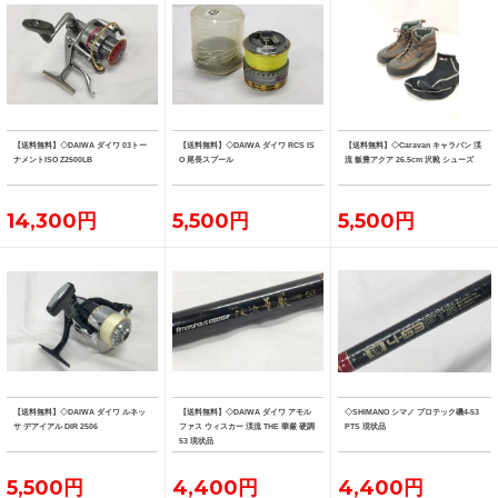
【送料無料】◇DAIWA ダイワ 03トー
【送料無料】◇DAIWA ダイワ RCS IS
【送料無料】◇Caravan キャラバン 渓
ナメントISO Z2500LB
O 尾長スプール
流 飯豊アクア 26.5cm 沢靴 シューズ
14,300円
5,500円
5,500円
【送料無料】◇DAIWA ダイワ ルネッ
【送料無料】◇DAIWA ダイワ アモル
◇SHIMANO シマノ プロテック磯4-53
サ デアイアル DIR 2506
ファス ウィスカー 渓流 THE 華厳 硬調
PTS 現状品
53 現状品
5,500円
4,400円
4,400円