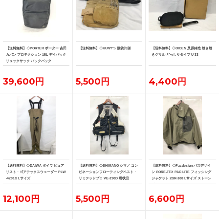
【送料無料】◇PORTER ポーター 吉田
【送料無料】◇KUNY'S 腰袋片側
【送料無料】◇OIGEN 及源鋳造 焼き焼
カバン プロテクション 15L デイパック
きグリル どっしりタイプ U-33
リュックサック バックパック
39,600円
5,500円
4,400円
【送料無料】◇DAIWA ダイワ ピュア
【送料無料】◇SHIMANO シマノ コン
【送料無料】◇Pazdesign パズデザイ
リスト・ゴアテックスウェーダー PLW
ビネーションフローティングベスト・
ン GORE-TEX PAC LITE フィッシング
-4201G Lサイズ
リミテッドプロ VE-190D 現状品
ジャケット ZGR-108 Lサイズ ストーン
系カラー
12,100円
5,500円
6,600円