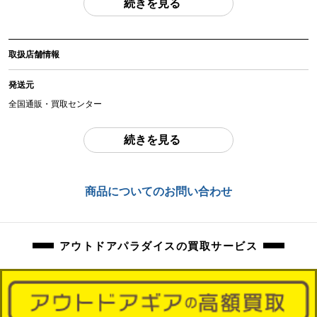
続きを見る
(撮影、運搬備品は除く)
アイテム状態
取扱店舗情報
中古：A（使用感の少ない美品）
未使用品になります。
発送元
保管時の傷、汚れ等はご了承くださいませ。
全国通販・買取センター
商品管理コード
住所
続きを見る
orb-2605080823-od-081569889
東京都江戸川区中葛西6-10-15 2F
お問合わせ番号
商品についてのお問い合わせ
orb-2605080823-od-081569889
アウトドアパラダイスの買取サービス