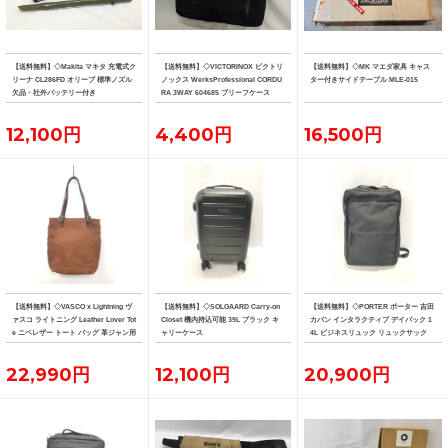
【送料無料】◇Makita マキタ 充電式ク
【送料無料】◇VICTORINOX ビクトリ
【送料無料】◇MK マエダ家具 キャス
リーナ CL286FD オリーブ 標準ノズル
ノックス WerksProfessional CORDU
ター付きサイドテーブル MLE-015
欠品・社外バッテリー付き
RA 3WAY 604685 ブリーフケース
12,100円
4,400円
16,500円
【送料無料】◇VASCO x Lightning ヴ
【送料無料】◇SOLGAARD Carry-on
【送料無料】◇PORTER ポーター 吉田
ァスコ ライトニング Leather Lover Tot
Closet 機内持込可能 39L ブラック キ
カバン インタラクティブ デイパック 1
e ニベレザー トート バッグ 革ジャン用
ャリーケース
4L ビジネスリュック リュックサック
トート
22,990円
12,100円
20,900円