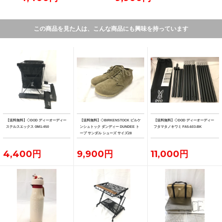
この商品を見た人は、こんな商品にも興味を持っています
【送料無料】◇DOD ディーオーディー
【送料無料】◇BIRKENSTOCK ビルケ
【送料無料】◇DOD ディーオーディー
ステルスエックス GM1-450
ンシュトック ダンディー DUNDEE ト
フタマタノキワミ FA5-603-BK
ープ サンダル シューズ サイズ28
4,400円
9,900円
11,000円