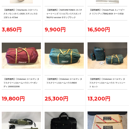
【送料無料】◇Starbucks スターバッ
【送料無料】◇NATURETONES ネイチ
【送料無料】◇Snow Peak スノーピー
クス バレンタイン2025 ステンレスロ
ャートーンズ リトルブレイクスタンド
ク リフトアップBBQ BOX ケース付き
ゴボトル 473ml
TAIJYU version サテンブラック
3,850円
9,900円
16,500円
【送料無料】◇Coleman コールマン タ
【送料無料】◇Coleman コールマン タ
【送料無料】◇Coleman コールマン タ
フスクリーン2ルームハウス バーガン
フスクリーン2ルームハウス/MDX
フスクリーン2ルームハウス マットシー
ディ 2000032598
ト セット
19,800円
25,300円
13,200円