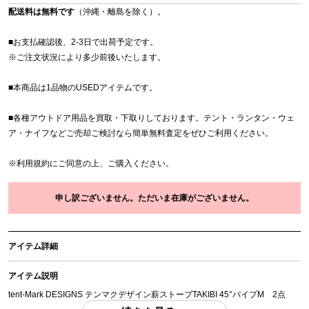
配送料は無料です
（沖縄・離島を除く）。
■お支払確認後、2-3日で出荷予定です。
※
ご注文状況により多少前後いたします。
■本商品は1品物のUSEDアイテムです。
■各種アウトドア用品を買取・下取りしております。テント・ランタン・ウェ
ア・ナイフなどご売却ご検討なら簡単無料査定をぜひご利用ください。
※
利用規約
にご同意の上、ご購入ください。
申し訳ございません。ただいま在庫がございません。
アイテム詳細
アイテム説明
tent-Mark DESIGNS テンマクデザイン薪ストーブTAKIBI 45°パイプM 2点
「付属品」・・・ 写真のものがすべてになります。