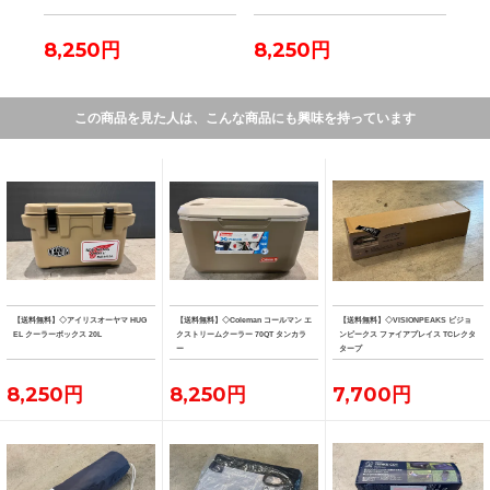
8,250円
8,250円
7,
この商品を見た人は、こんな商品にも興味を持っています
【送料無料】◇アイリスオーヤマ HUG
【送料無料】◇Coleman コールマン エ
【送料無料】◇VISIONPEAKS ビジョ
EL クーラーボックス 20L
クストリームクーラー 70QT タンカラ
ンピークス ファイアプレイス TCレクタ
ー
タープ
8,250円
8,250円
7,700円