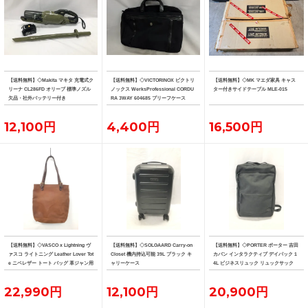
【送料無料】◇Makita マキタ 充電式ク
【送料無料】◇VICTORINOX ビクトリ
【送料無料】◇MK マエダ家具 キャス
リーナ CL286FD オリーブ 標準ノズル
ノックス WerksProfessional CORDU
ター付きサイドテーブル MLE-015
欠品・社外バッテリー付き
RA 3WAY 604685 ブリーフケース
12,100円
4,400円
16,500円
【送料無料】◇VASCO x Lightning ヴ
【送料無料】◇SOLGAARD Carry-on
【送料無料】◇PORTER ポーター 吉田
ァスコ ライトニング Leather Lover Tot
Closet 機内持込可能 39L ブラック キ
カバン インタラクティブ デイパック 1
e ニベレザー トート バッグ 革ジャン用
ャリーケース
4L ビジネスリュック リュックサック
トート
22,990円
12,100円
20,900円