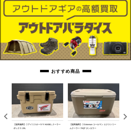
おすすめ商品
ルミテ
【送料無料】◇アイリスオーヤマ HUGEL クーラー
【送料無料】◇Coleman コールマン エクストリー
【送料
ボックス 20L
ムクーラー 70QT タンカラー
ファ