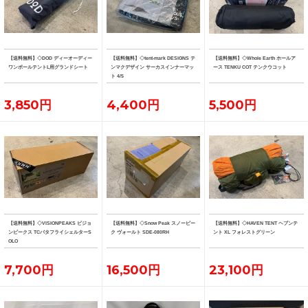
【送料無料】◇DOD ディーオーディー
【送料無料】◇tent-mark DESIGNS テ
【送料無料】◇Whole Earth ホールア
ワンポールテントL用グランドシート
ンマクデザイン サーカスインナーマッ
ース TENKU COT テンクウコット
ト 4/5
3,850円
4,400円
5,500円
【送料無料】◇VISIONPEAKS ビジョ
【送料無料】◇Snow Peak スノーピー
【送料無料】◇HAVEN TENT ヘブンテ
ンピークス TCバタフライシェルターS
ク ヴォールト SDE-080RH
ント XL フォレストグリーン
OLO
7,700円
16,500円
23,100円