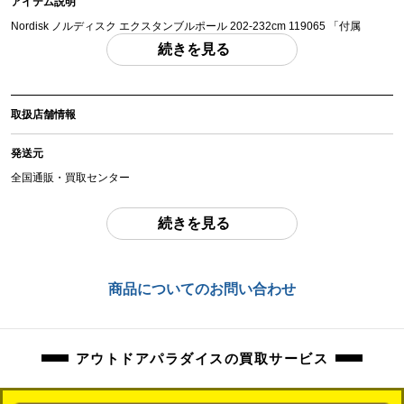
アイテム説明
Nordisk ノルディスク エクスタンブルポール 202-232cm 119065 「付属
品」・・・ 写真のものがすべてになります。
続きを見る
(撮影、運搬備品は除く)
アイテム状態
取扱店舗情報
中古：C（使用感あり/キズ、ヨゴレあり）
多少の擦れ、傷、お汚れ等ございます。
発送元
商品管理コード
全国通販・買取センター
orb-2605070520-od-081569373
住所
続きを見る
東京都江戸川区中葛西6-10-15 2F
お問合わせ番号
商品についてのお問い合わせ
orb-2605070520-od-081569373
アウトドアパラダイスの買取サービス