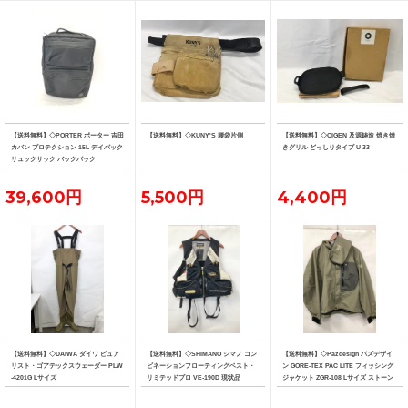
【送料無料】◇PORTER ポーター 吉田
【送料無料】◇KUNY'S 腰袋片側
【送料無料】◇OIGEN 及源鋳造 焼き焼
カバン プロテクション 15L デイパック
きグリル どっしりタイプ U-33
リュックサック バックパック
39,600円
5,500円
4,400円
【送料無料】◇DAIWA ダイワ ピュア
【送料無料】◇SHIMANO シマノ コン
【送料無料】◇Pazdesign パズデザイ
リスト・ゴアテックスウェーダー PLW
ビネーションフローティングベスト・
ン GORE-TEX PAC LITE フィッシング
-4201G Lサイズ
リミテッドプロ VE-190D 現状品
ジャケット ZGR-108 Lサイズ ストーン
系カラー