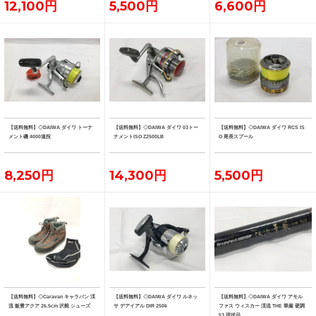
12,100円
5,500円
6,600円
【送料無料】◇DAIWA ダイワ トーナ
【送料無料】◇DAIWA ダイワ 03トー
【送料無料】◇DAIWA ダイワ RCS IS
メント磯 4000遠投
ナメントISO Z2500LB
O 尾長スプール
8,250円
14,300円
5,500円
【送料無料】◇Caravan キャラバン 渓
【送料無料】◇DAIWA ダイワ ルネッ
【送料無料】◇DAIWA ダイワ アモル
流 飯豊アクア 26.5cm 沢靴 シューズ
サ デアイアル DIR 2506
ファス ウィスカー 渓流 THE 華厳 硬調
53 現状品