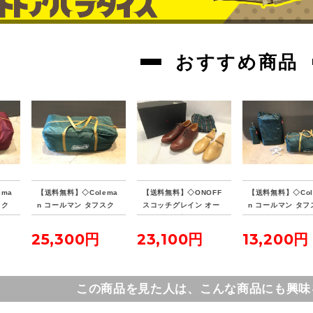
おすすめ商品
ema
【送料無料】◇Colema
【送料無料】◇ONOFF
【送料無料】◇Col
スク
n コールマン タフスク
スコッチグレイン オー
n コールマン タフ
 バ
リーン2ルームハウス/M
ルレザー ゴルフシュー
リーン2ルームハウ
259
DX
ズ SS0117 サイズ25c
ットシート セット
25,300円
23,100円
13,200円
m シューキーパー付属
この商品を見た人は、こんな商品にも興味