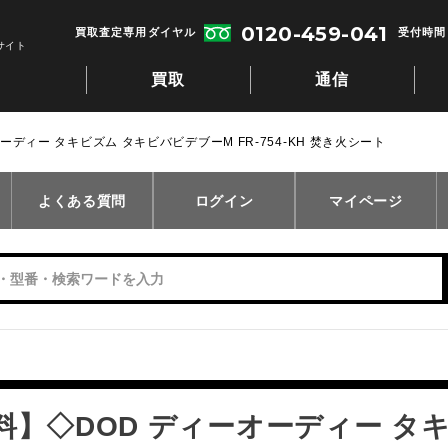
0120-459-041
買取査定専用ダイヤル
受付時間：
サイト
買取
通信
ディー タキビズム タキビバビデブーM FR-754-KH 焚き火シート
よくある質問
ログイン
マイページ
料】◇DOD ディーオーディー タ