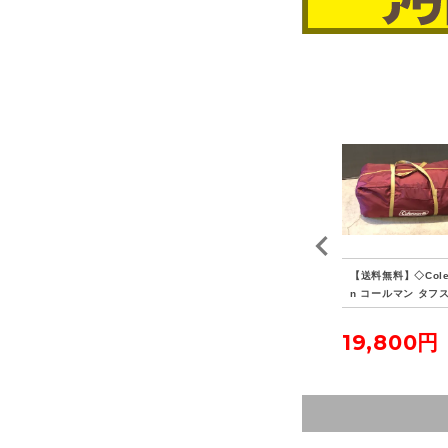
E
【送料無料】◇SEEK O
【送料無料】◇tent-Ma
【送料無料】◇Col
ウェ
UT SIDE シークアウト
rkDESIGNS テンマク
n コールマン タフ
薪ス
サイド シマロン スクリ
デザイン サーカスTC D
リーン2ルームハウス
ー
ーン付き ストーブジャ
X メッシュインナーセッ
ーガンディ 200003
42,900円
28,600円
19,800円
ック有り
ト4/5 グランドシートハ
8
ーフ フロントフラップ