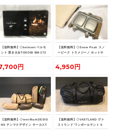
【送料無料】◇belmont ベルモ
【送料無料】◇Snow Peak スノ
ント 焚き火台TOKOBI BM-273
ーピーク トラメジーノ ホットサ
未使用
ンドクッカー
7,700円
4,950円
【送料無料】◇tent-MarkDESIG
【送料無料】◇VASTLAND ヴァ
NS テンマクデザイン サーカスT
ストランド ワンポールテント S
C DX メッシュインナーセット4/
グランドシート付