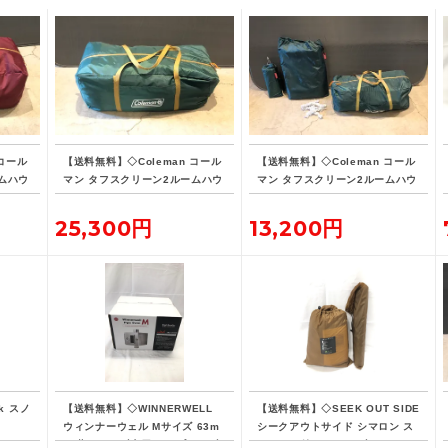
 コール
【送料無料】◇Coleman コール
【送料無料】◇Coleman コール
ムハウ
マン タフスクリーン2ルームハウ
マン タフスクリーン2ルームハウ
598
ス/MDX
ス マットシート セット
25,300円
13,200円
k スノ
【送料無料】◇WINNERWELL
【送料無料】◇SEEK OUT SIDE
ト
ウィンナーウェル Mサイズ 63m
シークアウトサイド シマロン ス
m 薪ストーブ専用 パイプオーブ
クリーン付き ストーブジャック