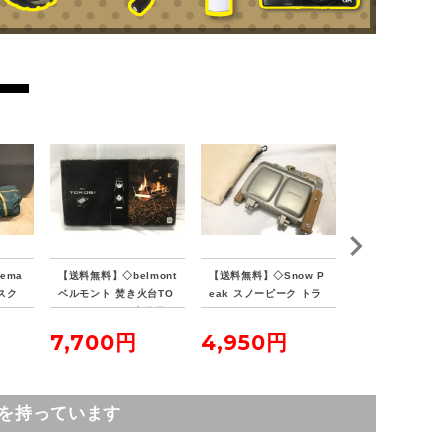
ema
【送料無料】◇belmont
【送料無料】◇Snow P
【送料無料】◇Sn
スク
ベルモント 焚き火台TO
eak スノーピーク トラ
eak スノーピーク
ス マ
KOBI BM-273 未使用
メジーノ ホットサンド
ダッチポット
クッカー
7,700円
4,950円
4,950円
を持っています