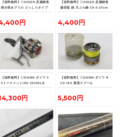
【送料無料】◇OIGEN 及源鋳造
【送料無料】◇OIGEN 及源鋳造
焼き焼きグリル どっしりタイプ
盛栄堂 鉄 天ぷら鍋 CA-5 20cm
U-33
4,400円
4,400円
【送料無料】◇DAIWA ダイワ 0
【送料無料】◇DAIWA ダイワ R
3トーナメントISO Z2500LB
CS ISO 尾長スプール
14,300円
5,500円