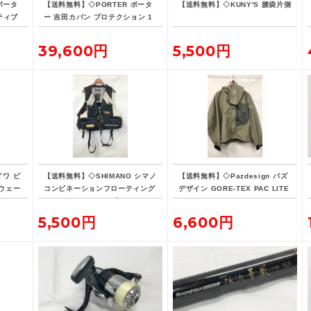
ポータ
【送料無料】◇PORTER ポータ
【送料無料】◇KUNY'S 腰袋片側
ティブ
ー 吉田カバン プロテクション 1
リュッ
5L デイパック リュックサック
バックパック
39,600円
5,500円
イワ ピ
【送料無料】◇SHIMANO シマノ
【送料無料】◇Pazdesign パズ
ウェー
コンビネーションフローティング
デザイン GORE-TEX PAC LITE
ベスト・リミテッドプロ VE-190
フィッシングジャケット ZGR-10
D 現状品
8 Lサイズ ストーン系カラー
5,500円
6,600円