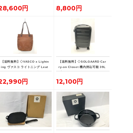
5 グランドシートハーフ フロン
28,600円
8,800円
トフラップ
【送料無料】◇VASCO x Lightn
【送料無料】◇SOLGAARD Car
ing ヴァスコ ライトニング Leat
ry-on Closet 機内持込可能 39L
her Lover Tote ニベレザー トー
ブラック キャリーケース
ト バッグ 革ジャン用トート
22,990円
12,100円