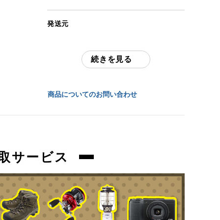
(撮影、運搬備品は除く)
発送元
アイテム状態
全国通販・買取センター
中古：C（使用感あり/キズ、ヨゴレあり）
多少の擦れ、傷、お汚れ等ございます。
続きを見る
住所
商品管理コード
東京都江戸川区中葛西6-10-15 2F
商品についてのお問い合わせ
orb-2605070519-od-081568695
お問合わせ番号
orb-2605070519-od-081568695
取サービス