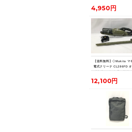
4,950円
【送料無料】◇Makita マ
電式クリーナ CL286FD 
ブ 標準ノズル欠品・社外
リー付き
12,100円