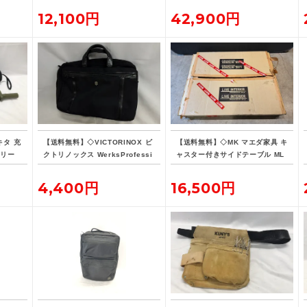
ン 未開封
有り
12,100円
42,900円
キタ 充
【送料無料】◇VICTORINOX ビ
【送料無料】◇MK マエダ家具 キ
オリー
クトリノックス WerksProfessi
ャスター付きサイドテーブル ML
バッテ
onal CORDURA 3WAY 604685
E-015
ブリーフケース
4,400円
16,500円