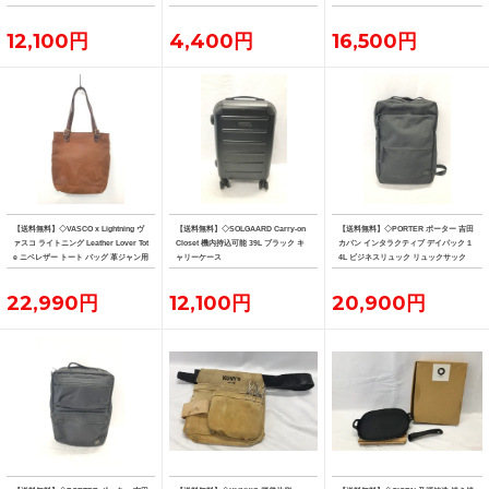
12,100円
4,400円
16,500円
【送料無料】◇VASCO x Lightning ヴ
【送料無料】◇SOLGAARD Carry-on
【送料無料】◇PORTER ポーター 吉田
ァスコ ライトニング Leather Lover Tot
Closet 機内持込可能 39L ブラック キ
カバン インタラクティブ デイパック 1
e ニベレザー トート バッグ 革ジャン用
ャリーケース
4L ビジネスリュック リュックサック
トート
22,990円
12,100円
20,900円