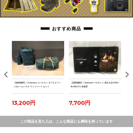
おすすめ商品
ster
【送料無料】◇Coleman コールマン タフスクリー
【送料無料】◇belmont ベルモント 焚き火台TOKO
【送料
 ブラッ
ン2ルームハウス マットシート セット
BI BM-273 未使用
ーノ
13,200円
7,700円
4,
この商品を見た人は、こんな商品にも興味を持っています