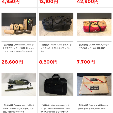
4,950円
12,100円
42,900円
【送料無料】◇tent-MarkDESIGNS テ
【送料無料】◇VASTLAND ヴァストラ
【送料無料】◇Snow Peak スノーピー
ンマクデザイン サーカスTC DX メッシ
ンド ワンポールテント S グランドシー
ク アメニティドームM SDE-001R
ュインナーセット4/5 グランドシートハ
ト付
ーフ フロントフラップ
28,600円
8,800円
7,700円
【送料無料】◇Makita マキタ 充電式ク
【送料無料】◇VICTORINOX ビクトリ
【送料無料】◇MK マエダ家具 キャス
リーナ CL286FD オリーブ 標準ノズル
ノックス WerksProfessional CORDU
ター付きサイドテーブル MLE-015
欠品・社外バッテリー付き
RA 3WAY 604685 ブリーフケース