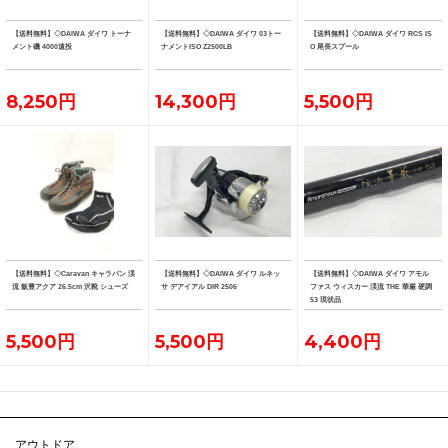
【送料無料】◇DAIWA ダイワ トーナ
【送料無料】◇DAIWA ダイワ 03トー
【送料無料】◇DAIWA ダイワ RCS IS
メント磯 4000遠投
ナメントISO Z2500LB
O 尾長スプール
8,250円
14,300円
5,500円
【送料無料】◇Caravan キャラバン 渓
【送料無料】◇DAIWA ダイワ ルネッ
【送料無料】◇DAIWA ダイワ アモル
流 飯豊アクア 26.5cm 沢靴 シューズ
サ デアイアル DIR 2506
ファス ウィスカー 渓流 THE 華厳 硬調
53 現状品
5,500円
5,500円
4,400円
アウトドア