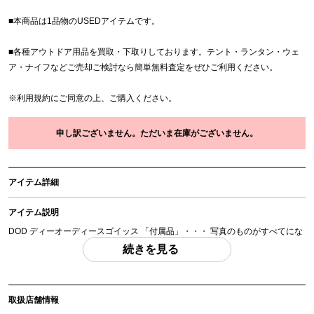
■本商品は1品物のUSEDアイテムです。
■各種アウトドア用品を買取・下取りしております。テント・ランタン・ウェ
ア・ナイフなどご売却ご検討なら簡単無料査定をぜひご利用ください。
※
利用規約
にご同意の上、ご購入ください。
申し訳ございません。ただいま在庫がございません。
アイテム詳細
アイテム説明
DOD ディーオーディースゴイッス 「付属品」・・・ 写真のものがすべてにな
ります。
続きを見る
(撮影、運搬備品は除く)
アイテム状態
取扱店舗情報
中古：C（使用感あり/キズ、ヨゴレあり）