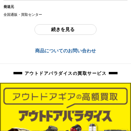
多少の擦れ、傷、お汚れ等ございます。
発送元
収納袋は色褪せがございます。
DAISO製青いもこもこの椅子カバー付きです。
全国通販・買取センター
商品管理コード
住所
続きを見る
orb-2605070518-od-081569738
東京都江戸川区中葛西6-10-15 2F
お問合わせ番号
商品についてのお問い合わせ
orb-2605070518-od-081569738
アウトドアパラダイスの買取サービス