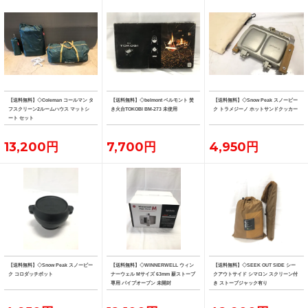
【送料無料】◇Coleman コールマン タ
【送料無料】◇belmont ベルモント 焚
【送料無料】◇Snow Peak スノーピー
フスクリーン2ルームハウス マットシ
き火台TOKOBI BM-273 未使用
ク トラメジーノ ホットサンドクッカー
ート セット
13,200円
7,700円
4,950円
【送料無料】◇Snow Peak スノーピー
【送料無料】◇WINNERWELL ウィン
【送料無料】◇SEEK OUT SIDE シー
ク コロダッチポット
ナーウェル Mサイズ 63mm 薪ストーブ
クアウトサイド シマロン スクリーン付
専用 パイプオーブン 未開封
き ストーブジャック有り