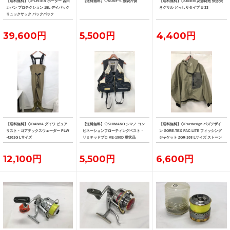
【送料無料】◇PORTER ポーター 吉田
【送料無料】◇KUNY'S 腰袋片側
【送料無料】◇OIGEN 及源鋳造 焼き焼
カバン プロテクション 15L デイパック
きグリル どっしりタイプ U-33
リュックサック バックパック
39,600円
5,500円
4,400円
【送料無料】◇DAIWA ダイワ ピュア
【送料無料】◇SHIMANO シマノ コン
【送料無料】◇Pazdesign パズデザイ
リスト・ゴアテックスウェーダー PLW
ビネーションフローティングベスト・
ン GORE-TEX PAC LITE フィッシング
-4201G Lサイズ
リミテッドプロ VE-190D 現状品
ジャケット ZGR-108 Lサイズ ストーン
系カラー
12,100円
5,500円
6,600円