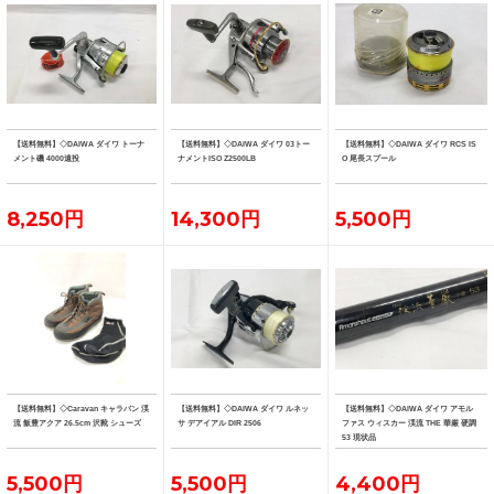
【送料無料】◇DAIWA ダイワ トーナ
【送料無料】◇DAIWA ダイワ 03トー
【送料無料】◇DAIWA ダイワ RCS IS
メント磯 4000遠投
ナメントISO Z2500LB
O 尾長スプール
8,250円
14,300円
5,500円
【送料無料】◇Caravan キャラバン 渓
【送料無料】◇DAIWA ダイワ ルネッ
【送料無料】◇DAIWA ダイワ アモル
流 飯豊アクア 26.5cm 沢靴 シューズ
サ デアイアル DIR 2506
ファス ウィスカー 渓流 THE 華厳 硬調
53 現状品
5,500円
5,500円
4,400円