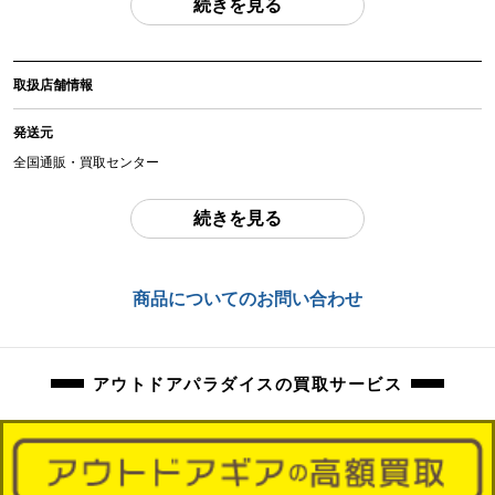
続きを見る
(撮影、運搬備品は除く)
アイテム状態
取扱店舗情報
中古：J（ジャンク品）
長期保管、使用感のあるお品物になります。
発送元
広げての詳細未確認、設営しての状態未確認のお品物になります。
全国通販・買取センター
現状品になりますので、記載にない欠品、ダメージがあった場合も保証対象外
住所
続きを見る
になります。
東京都江戸川区中葛西6-10-15 2F
商品に関するご質問にはお答えいたしかねます。掲載写真にてご判断ください
ませ。
お問合わせ番号
商品についてのお問い合わせ
orb-2604280814-od-081569629
商品管理コード
orb-2604280814-od-081569629
アウトドアパラダイスの買取サービス