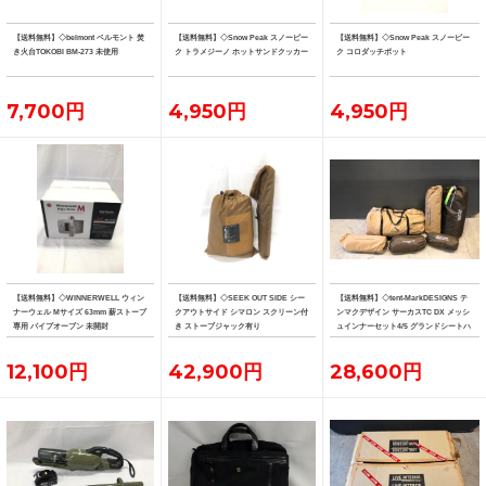
【送料無料】◇belmont ベルモント 焚
【送料無料】◇Snow Peak スノーピー
【送料無料】◇Snow Peak スノーピー
き火台TOKOBI BM-273 未使用
ク トラメジーノ ホットサンドクッカー
ク コロダッチポット
7,700円
4,950円
4,950円
【送料無料】◇WINNERWELL ウィン
【送料無料】◇SEEK OUT SIDE シー
【送料無料】◇tent-MarkDESIGNS テ
ナーウェル Mサイズ 63mm 薪ストーブ
クアウトサイド シマロン スクリーン付
ンマクデザイン サーカスTC DX メッシ
専用 パイプオーブン 未開封
き ストーブジャック有り
ュインナーセット4/5 グランドシートハ
ーフ フロントフラップ
12,100円
42,900円
28,600円