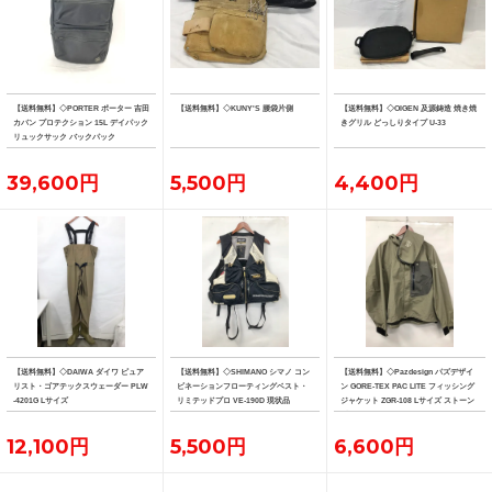
【送料無料】◇PORTER ポーター 吉田
【送料無料】◇KUNY'S 腰袋片側
【送料無料】◇OIGEN 及源鋳造 焼き焼
カバン プロテクション 15L デイパック
きグリル どっしりタイプ U-33
リュックサック バックパック
39,600円
5,500円
4,400円
【送料無料】◇DAIWA ダイワ ピュア
【送料無料】◇SHIMANO シマノ コン
【送料無料】◇Pazdesign パズデザイ
リスト・ゴアテックスウェーダー PLW
ビネーションフローティングベスト・
ン GORE-TEX PAC LITE フィッシング
-4201G Lサイズ
リミテッドプロ VE-190D 現状品
ジャケット ZGR-108 Lサイズ ストーン
系カラー
12,100円
5,500円
6,600円