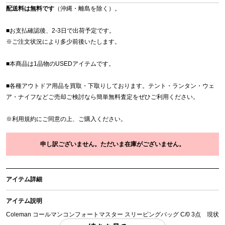
配送料は無料です
（沖縄・離島を除く）。
■お支払確認後、2-3日で出荷予定です。
※
ご注文状況により多少前後いたします。
■本商品は1品物のUSEDアイテムです。
■各種アウトドア用品を買取・下取りしております。テント・ランタン・ウェ
ア・ナイフなどご売却ご検討なら簡単無料査定をぜひご利用ください。
※
利用規約
にご同意の上、ご購入ください。
申し訳ございません。ただいま在庫がございません。
アイテム詳細
アイテム説明
Coleman コールマンコンフォートマスター スリーピングバッグ C/0 3点 現状
品 「付属品」・・・ 写真のものがすべてになります。