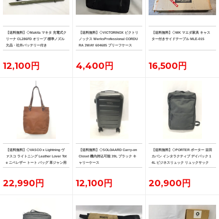
【送料無料】◇Makita マキタ 充電式ク
【送料無料】◇VICTORINOX ビクトリ
【送料無料】◇MK マエダ家具 キャス
リーナ CL286FD オリーブ 標準ノズル
ノックス WerksProfessional CORDU
ター付きサイドテーブル MLE-015
欠品・社外バッテリー付き
RA 3WAY 604685 ブリーフケース
12,100円
4,400円
16,500円
【送料無料】◇VASCO x Lightning ヴ
【送料無料】◇SOLGAARD Carry-on
【送料無料】◇PORTER ポーター 吉田
ァスコ ライトニング Leather Lover Tot
Closet 機内持込可能 39L ブラック キ
カバン インタラクティブ デイパック 1
e ニベレザー トート バッグ 革ジャン用
ャリーケース
4L ビジネスリュック リュックサック
トート
22,990円
12,100円
20,900円