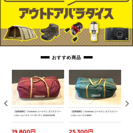
おすすめ商品
クデザイ
【送料無料】◇Coleman コールマン タフスクリー
【送料無料】◇Coleman コールマン タフスクリー
【送
 グラ
ン2ルームハウス バーガンディ 2000032598
ン2ルームハウス/MDX
ザー 
ーパ
19,800円
25,300円
23