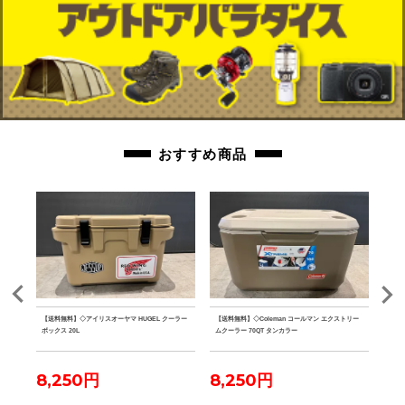
おすすめ商品
クデザ
【送料無料】◇アイリスオーヤマ HUGEL クーラー
【送料無料】◇Coleman コールマン エクストリー
【送料
2点
ボックス 20L
ムクーラー 70QT タンカラー
ファ
8,250円
8,250円
7,