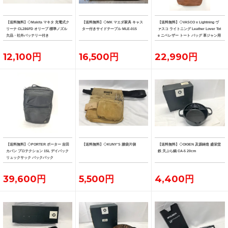
【送料無料】◇Makita マキタ 充電式ク
【送料無料】◇MK マエダ家具 キャス
【送料無料】◇VASCO x Lightning ヴ
リーナ CL286FD オリーブ 標準ノズル
ター付きサイドテーブル MLE-015
ァスコ ライトニング Leather Lover Tot
欠品・社外バッテリー付き
e ニベレザー トート バッグ 革ジャン用
トート
12,100円
16,500円
22,990円
【送料無料】◇PORTER ポーター 吉田
【送料無料】◇KUNY'S 腰袋片側
【送料無料】◇OIGEN 及源鋳造 盛栄堂
カバン プロテクション 15L デイパック
鉄 天ぷら鍋 CA-5 20cm
リュックサック バックパック
39,600円
5,500円
4,400円