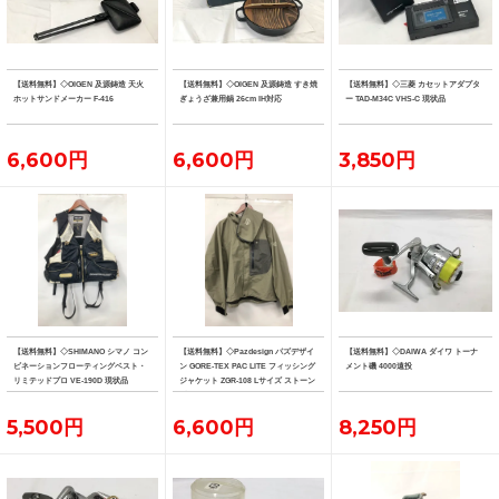
【送料無料】◇OIGEN 及源鋳造 天火
【送料無料】◇OIGEN 及源鋳造 すき焼
【送料無料】◇三菱 カセットアダプタ
ホットサンドメーカー F-416
ぎょうざ兼用鍋 26cm IH対応
ー TAD-M34C VHS-C 現状品
6,600円
6,600円
3,850円
【送料無料】◇SHIMANO シマノ コン
【送料無料】◇Pazdesign パズデザイ
【送料無料】◇DAIWA ダイワ トーナ
ビネーションフローティングベスト・
ン GORE-TEX PAC LITE フィッシング
メント磯 4000遠投
リミテッドプロ VE-190D 現状品
ジャケット ZGR-108 Lサイズ ストーン
系カラー
5,500円
6,600円
8,250円