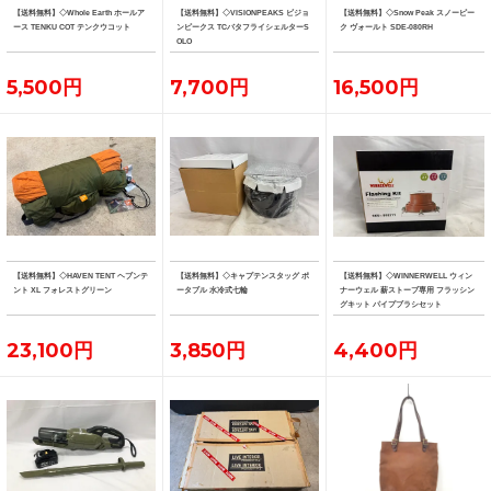
【送料無料】◇Whole Earth ホールア
【送料無料】◇VISIONPEAKS ビジョ
【送料無料】◇Snow Peak スノーピー
ース TENKU COT テンクウコット
ンピークス TCバタフライシェルターS
ク ヴォールト SDE-080RH
OLO
5,500円
7,700円
16,500円
【送料無料】◇HAVEN TENT ヘブンテ
【送料無料】◇キャプテンスタッグ ポ
【送料無料】◇WINNERWELL ウィン
ント XL フォレストグリーン
ータブル 水冷式七輪
ナーウェル 薪ストーブ専用 フラッシン
グキット パイプブラシセット
23,100円
3,850円
4,400円