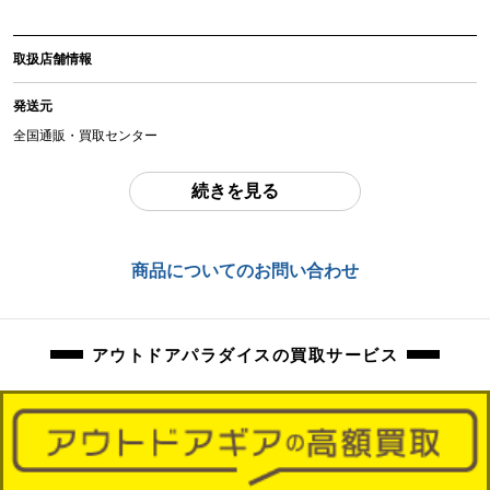
アイテム状態
取扱店舗情報
中古：A（使用感の少ない美品）
未使用品になります。
発送元
保管時の傷、汚れ等はご了承くださいませ。
全国通販・買取センター
商品管理コード
住所
続きを見る
orb-2601280806-od-081567381
東京都江戸川区中葛西6-10-15 2F
お問合わせ番号
商品についてのお問い合わせ
orb-2601280806-od-081567381
アウトドアパラダイスの買取サービス