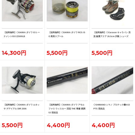
【送料無料】◇DAIWA ダイワ 03トー
【送料無料】◇DAIWA ダイワ RCS IS
【送料無料】◇Caravan キャラバン 渓
ナメントISO Z2500LB
O 尾長スプール
流 飯豊アクア 26.5cm 沢靴 シューズ
14,300円
5,500円
5,500円
【送料無料】◇DAIWA ダイワ ルネッ
【送料無料】◇DAIWA ダイワ アモル
◇SHIMANO シマノ プロテック磯4-53
サ デアイアル DIR 2506
ファス ウィスカー 渓流 THE 華厳 硬調
PTS 現状品
53 現状品
5,500円
4,400円
4,400円