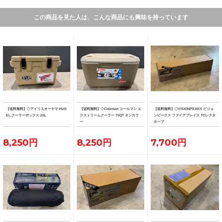
この商品を見た人は、こんな商品にも興味を持っています
【送料無料】◇アイリスオーヤマ HUG
【送料無料】◇Coleman コールマン エ
【送料無料】◇VISIONPEAKS ビジョ
EL クーラーボックス 20L
クストリームクーラー 70QT タンカラ
ンピークス ファイアプレイス TCレクタ
ー
タープ
8,250円
8,250円
7,700円