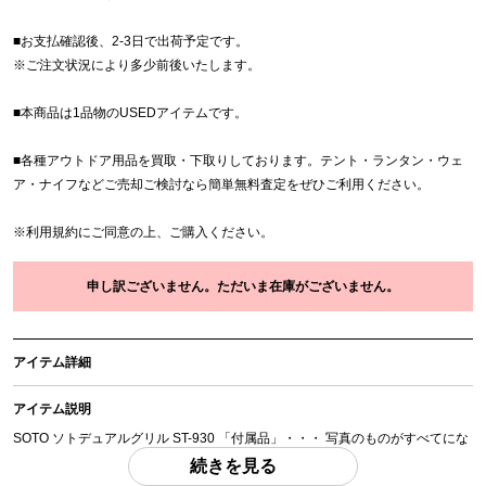
■お支払確認後、2-3日で出荷予定です。
※
ご注文状況により多少前後いたします。
■本商品は1品物のUSEDアイテムです。
■各種アウトドア用品を買取・下取りしております。テント・ランタン・ウェ
ア・ナイフなどご売却ご検討なら簡単無料査定をぜひご利用ください。
※
利用規約
にご同意の上、ご購入ください。
申し訳ございません。ただいま在庫がございません。
アイテム詳細
アイテム説明
SOTO ソトデュアルグリル ST-930 「付属品」・・・ 写真のものがすべてにな
ります。
続きを見る
(撮影、運搬備品は除く)