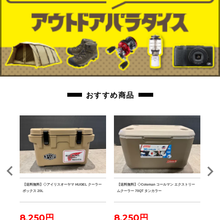
おすすめ商品
ルミテ
【送料無料】◇アイリスオーヤマ HUGEL クーラー
【送料無料】◇Coleman コールマン エクストリー
【送料
ボックス 20L
ムクーラー 70QT タンカラー
ファ
8,250円
8,250円
7,