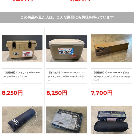
この商品を見た人は、こんな商品にも興味を持っています
【送料無料】◇アイリスオーヤマ HUG
【送料無料】◇Coleman コールマン エ
【送料無料】◇VISIONPEAKS ビジョ
EL クーラーボックス 20L
クストリームクーラー 70QT タンカラ
ンピークス ファイアプレイス TCレクタ
ー
タープ
8,250円
8,250円
7,700円