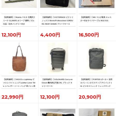
【送料無料】◇Makita マキタ 充電式ク
【送料無料】◇VICTORINOX ビクトリ
【送料無料】◇MK マエダ家具 キャス
リーナ CL286FD オリーブ 標準ノズル
ノックス WerksProfessional CORDU
ター付きサイドテーブル MLE-015
欠品・社外バッテリー付き
RA 3WAY 604685 ブリーフケース
12,100円
4,400円
16,500円
【送料無料】◇VASCO x Lightning ヴ
【送料無料】◇SOLGAARD Carry-on
【送料無料】◇PORTER ポーター 吉田
ァスコ ライトニング Leather Lover Tot
Closet 機内持込可能 39L ブラック キ
カバン インタラクティブ デイパック 1
e ニベレザー トート バッグ 革ジャン用
ャリーケース
4L ビジネスリュック リュックサック
トート
22,990円
12,100円
20,900円