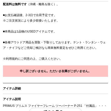
配送料は無料です
（沖縄・離島を除く）。
■お支払確認後、2-3日で出荷予定です。
※
ご注文状況により多少前後いたします。
■本商品は1品物のUSEDアイテムです。
■各種アウトドア用品を買取・下取りしております。テント・ランタン・ウェ
ア・ナイフなどご売却ご検討なら簡単無料査定をぜひご利用ください。
※
利用規約
にご同意の上、ご購入ください。
申し訳ございません。ただいま在庫がございません。
アイテム詳細
アイテム説明
PRIMUS プリムス ファイヤーフレーム ツーバーナー P-251 「付属品」・・・
写真のものがすべてになります。