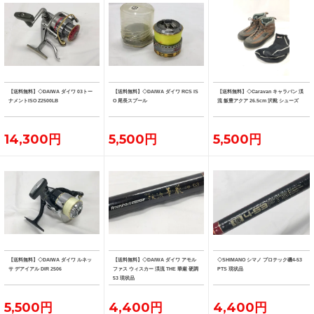
【送料無料】◇DAIWA ダイワ 03トー
【送料無料】◇DAIWA ダイワ RCS IS
【送料無料】◇Caravan キャラバン 渓
ナメントISO Z2500LB
O 尾長スプール
流 飯豊アクア 26.5cm 沢靴 シューズ
14,300円
5,500円
5,500円
【送料無料】◇DAIWA ダイワ ルネッ
【送料無料】◇DAIWA ダイワ アモル
◇SHIMANO シマノ プロテック磯4-53
サ デアイアル DIR 2506
ファス ウィスカー 渓流 THE 華厳 硬調
PTS 現状品
53 現状品
5,500円
4,400円
4,400円