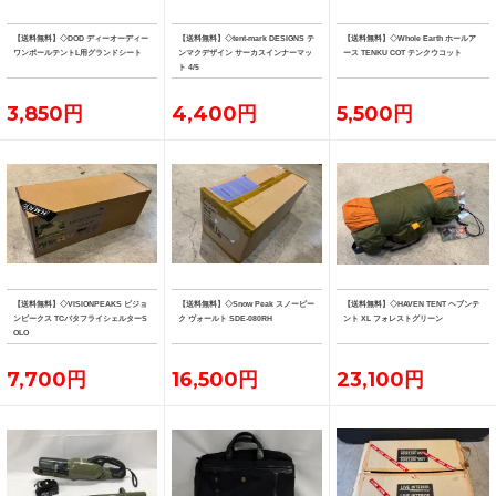
【送料無料】◇DOD ディーオーディー
【送料無料】◇tent-mark DESIGNS テ
【送料無料】◇Whole Earth ホールア
ワンポールテントL用グランドシート
ンマクデザイン サーカスインナーマッ
ース TENKU COT テンクウコット
ト 4/5
3,850円
4,400円
5,500円
【送料無料】◇VISIONPEAKS ビジョ
【送料無料】◇Snow Peak スノーピー
【送料無料】◇HAVEN TENT ヘブンテ
ンピークス TCバタフライシェルターS
ク ヴォールト SDE-080RH
ント XL フォレストグリーン
OLO
7,700円
16,500円
23,100円