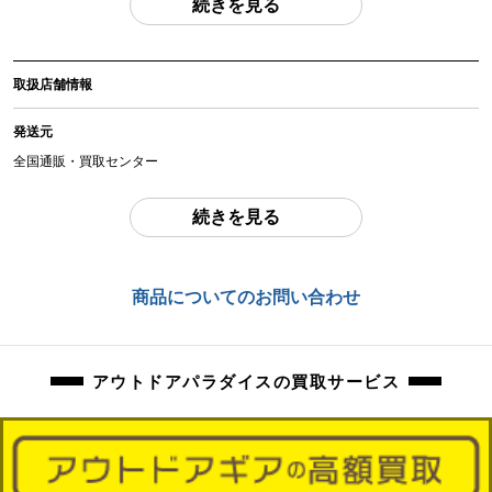
続きを見る
(撮影、運搬備品は除く)
アイテム状態
取扱店舗情報
中古：C（使用感あり/キズ、ヨゴレあり）
使用に伴う焦げ跡、擦れ、お汚れ、サビ等ございます。
発送元
点火、イグナイター火花確認済みです。
ガス缶は付属しません。
全国通販・買取センター
商品管理コード
住所
続きを見る
orb-2511100517-od-081565773
東京都江戸川区中葛西6-10-15 2F
お問合わせ番号
商品についてのお問い合わせ
orb-2511100517-od-081565773
アウトドアパラダイスの買取サービス