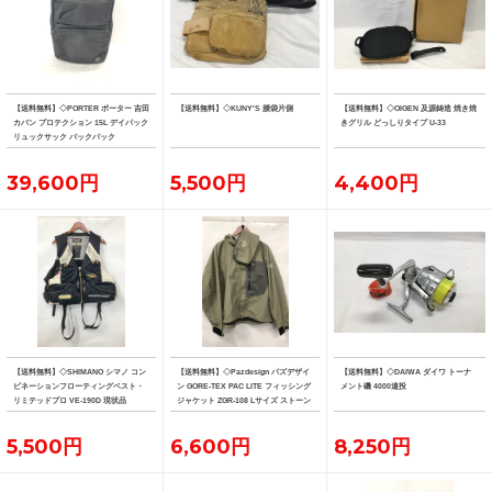
【送料無料】◇PORTER ポーター 吉田
【送料無料】◇KUNY'S 腰袋片側
【送料無料】◇OIGEN 及源鋳造 焼き焼
カバン プロテクション 15L デイパック
きグリル どっしりタイプ U-33
リュックサック バックパック
39,600円
5,500円
4,400円
【送料無料】◇SHIMANO シマノ コン
【送料無料】◇Pazdesign パズデザイ
【送料無料】◇DAIWA ダイワ トーナ
ビネーションフローティングベスト・
ン GORE-TEX PAC LITE フィッシング
メント磯 4000遠投
リミテッドプロ VE-190D 現状品
ジャケット ZGR-108 Lサイズ ストーン
系カラー
5,500円
6,600円
8,250円