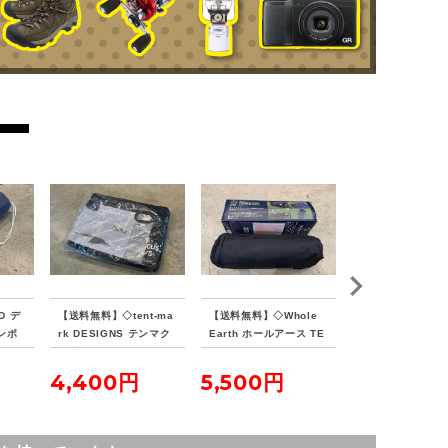
すようお願いいたします。
万が一、記載にない使用困難な不良がござ
いました場合は、ご返品にて対応させてい
ただきます。
商品管理コード
orb-2408170803-od-081556275
D デ
【送料無料】◇tent-ma
【送料無料】◇Whole
【送料無料】◇VIS
ンポ
rk DESIGNS テンマク
Earth ホールアース TE
PEAKS ビジョ
ランド
デザイン サーカスイン
NKU COT テンクウコッ
ス TCバタフライ
ナーマット 4/5
ト
ターSOLO
4,400円
5,500円
7,700円