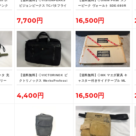
th ホ
【送料無料】◇VISIONPEAKS
【送料無料】◇Snow Peak スノ
 テンク
ビジョンピークス TCバタフライ
ーピーク ヴォールト SDE-080R
シェルターSOLO
H
7,700円
16,500円
キタ 充
【送料無料】◇VICTORINOX ビ
【送料無料】◇MK マエダ家具 キ
オリー
クトリノックス WerksProfessi
ャスター付きサイドテーブル ML
バッテ
onal CORDURA 3WAY 604685
E-015
ブリーフケース
4,400円
16,500円