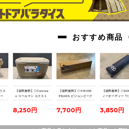
おすすめ商品
リス
【送料無料】◇Colema
【送料無料】◇VISION
【送料無料】◇DO
クー
n コールマン エクスト
PEAKS ビジョンピーク
ィーオーディー ワ
リームクーラー 70QT
ス ファイアプレイス TC
ールテントL用グ
タンカラー
レクタタープ
シート
8,250円
7,700円
3,850円