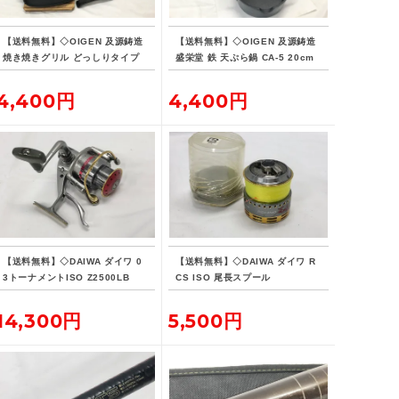
【送料無料】◇OIGEN 及源鋳造
【送料無料】◇OIGEN 及源鋳造
焼き焼きグリル どっしりタイプ
盛栄堂 鉄 天ぷら鍋 CA-5 20cm
U-33
4,400円
4,400円
【送料無料】◇DAIWA ダイワ 0
【送料無料】◇DAIWA ダイワ R
3トーナメントISO Z2500LB
CS ISO 尾長スプール
14,300円
5,500円