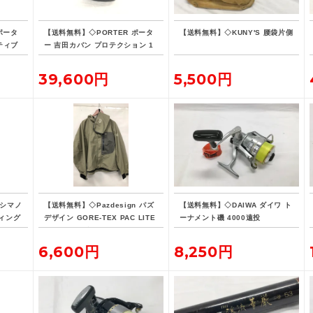
ポータ
【送料無料】◇PORTER ポータ
【送料無料】◇KUNY'S 腰袋片側
ティブ
ー 吉田カバン プロテクション 1
リュッ
5L デイパック リュックサック
バックパック
39,600円
5,500円
 シマノ
【送料無料】◇Pazdesign パズ
【送料無料】◇DAIWA ダイワ ト
ィング
デザイン GORE-TEX PAC LITE
ーナメント磯 4000遠投
-190
フィッシングジャケット ZGR-10
8 Lサイズ ストーン系カラー
6,600円
8,250円