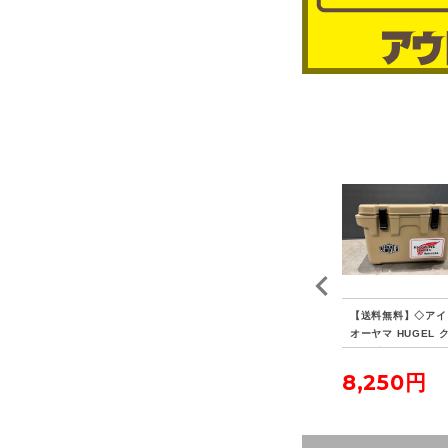
 P
【送料無料】◇HAVEN
【送料無料】◇FIELDO
【送料無料】◇アイ
ヴォ
TENT ヘブンテント XL
OR フィールドア アル
オーヤマ HUGEL 
フォレストグリーン
ミテントポール280 4本
ラーボックス 20L
連結 2本セット
23,100円
5,500円
8,250円