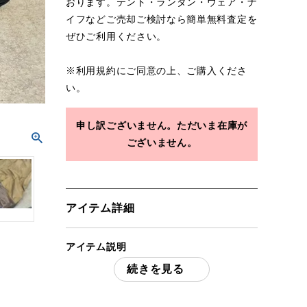
おります。テント・ランタン・ウェア・ナ
イフなどご売却ご検討なら簡単無料査定を
ぜひご利用ください。
※
利用規約
にご同意の上、ご購入くださ
い。
申し訳ございません。ただいま在庫が
ございません。
アイテム詳細
アイテム説明
続きを見る
tent-Mark DESIGNS テンマクデザインサ
ーカスTC DX MID+ メッシュインナーセ
ット4/5+サーカスインナーマット4/5 タン