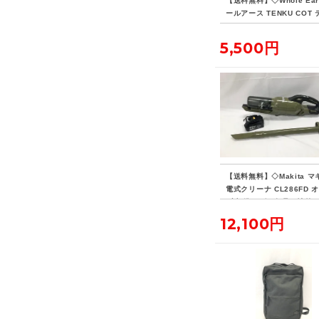
【送料無料】◇Whole Ear
ールアース TENKU COT
ウコット
5,500円
【送料無料】◇Makita マ
電式クリーナ CL286FD 
ブ 標準ノズル欠品・社外
リー付き
12,100円