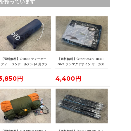
を持っています
【送料無料】◇DOD ディーオー
【送料無料】◇tent-mark DESI
ディー ワンポールテントL用グラ
GNS テンマクデザイン サーカス
ンドシート
インナーマット 4/5
3,850円
4,400円