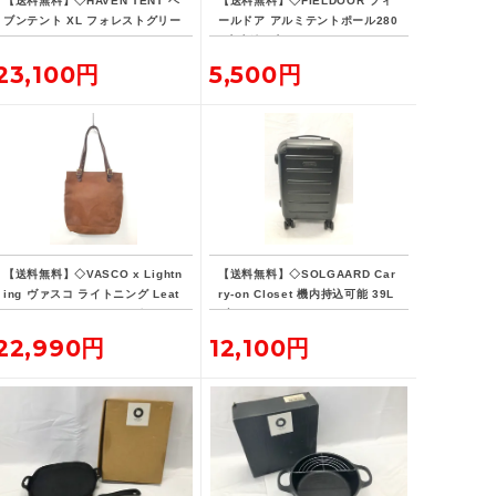
【送料無料】◇HAVEN TENT ヘ
【送料無料】◇FIELDOOR フィ
ブンテント XL フォレストグリー
ールドア アルミテントポール280
ン
4本連結 2本セット
23,100円
5,500円
【送料無料】◇VASCO x Lightn
【送料無料】◇SOLGAARD Car
ing ヴァスコ ライトニング Leat
ry-on Closet 機内持込可能 39L
her Lover Tote ニベレザー トー
ブラック キャリーケース
ト バッグ 革ジャン用トート
22,990円
12,100円