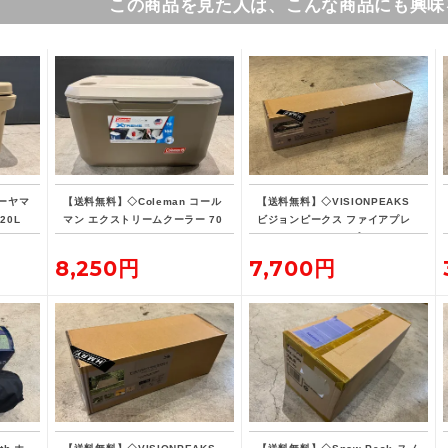
この商品を見た人は、こんな商品にも興味
ーヤマ
【送料無料】◇Coleman コール
【送料無料】◇VISIONPEAKS
20L
マン エクストリームクーラー 70
ビジョンピークス ファイアプレ
QT タンカラー
イス TCレクタタープ
8,250円
7,700円