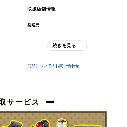
「付属品」・・・ 写真のものがすべてに
取扱店舗情報
なります。
(撮影、運搬備品は除く)
発送元
アイテム状態
全国通販・買取センター
中古：B（使用感少な目/小キズ、ヨゴレ
続きを見る
住所
少々）
使用感の少ないお品物になります。
東京都江戸川区中葛西6-10-15 2F
商品についてのお問い合わせ
使用に伴う、傷、汚れ等ございます。
お問合わせ番号
弊社にて設営をしての詳細確認を行ってお
orb-2408170803-od-081556275
りません。
取サービス
ペグ、ロープ等の消耗品は、欠品している
場合がございます。
不足分は、ご落札者様でご用意いただきま