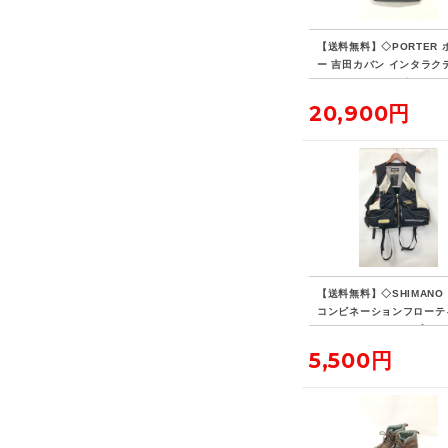
【送料無料】◇PORTER 
ー 吉田カバン インタラク
デイパック 14L ビジネス
ク リュックサック
20,900円
【送料無料】◇SHIMANO
コンビネーションフローテ
ベスト・リミテッドプロ VE
D 現状品
5,500円