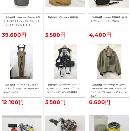
【送料無料】◇PORTER ポーター 吉田
【送料無料】◇KUNY'S 腰袋片側
【送料無料】◇OIGEN 及源鋳造 焼き焼
カバン プロテクション 15L デイパック
きグリル どっしりタイプ U-33
リュックサック バックパック
39,600円
5,500円
4,400円
【送料無料】◇DAIWA ダイワ ピュア
【送料無料】◇SHIMANO シマノ コン
【送料無料】◇Pazdesign パズデザイ
リスト・ゴアテックスウェーダー PLW
ビネーションフローティングベスト・
ン GORE-TEX PAC LITE フィッシング
-4201G Lサイズ
リミテッドプロ VE-190D 現状品
ジャケット ZGR-108 Lサイズ ストーン
系カラー
12,100円
5,500円
6,600円