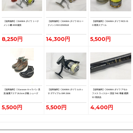
【送料無料】◇DAIWA ダイワ トーナ
【送料無料】◇DAIWA ダイワ 03トー
【送料無料】◇DAIWA ダイワ RCS IS
メント磯 4000遠投
ナメントISO Z2500LB
O 尾長スプール
8,250円
14,300円
5,500円
【送料無料】◇Caravan キャラバン 渓
【送料無料】◇DAIWA ダイワ ルネッ
【送料無料】◇DAIWA ダイワ アモル
流 飯豊アクア 26.5cm 沢靴 シューズ
サ デアイアル DIR 2506
ファス ウィスカー 渓流 THE 華厳 硬調
53 現状品
5,500円
5,500円
4,400円