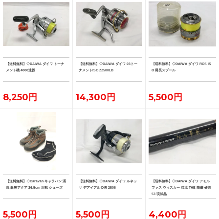
【送料無料】◇DAIWA ダイワ トーナ
【送料無料】◇DAIWA ダイワ 03トー
【送料無料】◇DAIWA ダイワ RCS IS
メント磯 4000遠投
ナメントISO Z2500LB
O 尾長スプール
8,250円
14,300円
5,500円
【送料無料】◇Caravan キャラバン 渓
【送料無料】◇DAIWA ダイワ ルネッ
【送料無料】◇DAIWA ダイワ アモル
流 飯豊アクア 26.5cm 沢靴 シューズ
サ デアイアル DIR 2506
ファス ウィスカー 渓流 THE 華厳 硬調
53 現状品
5,500円
5,500円
4,400円