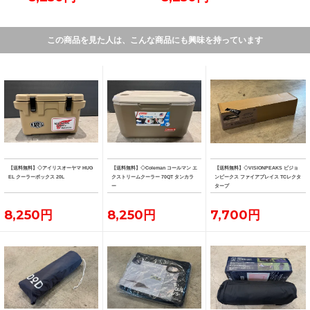
この商品を見た人は、こんな商品にも興味を持っています
【送料無料】◇アイリスオーヤマ HUG
【送料無料】◇Coleman コールマン エ
【送料無料】◇VISIONPEAKS ビジョ
EL クーラーボックス 20L
クストリームクーラー 70QT タンカラ
ンピークス ファイアプレイス TCレクタ
ー
タープ
8,250円
8,250円
7,700円