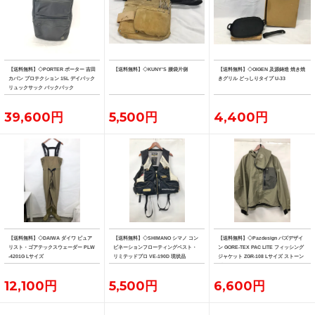
【送料無料】◇PORTER ポーター 吉田
【送料無料】◇KUNY'S 腰袋片側
【送料無料】◇OIGEN 及源鋳造 焼き焼
カバン プロテクション 15L デイパック
きグリル どっしりタイプ U-33
リュックサック バックパック
39,600円
5,500円
4,400円
【送料無料】◇DAIWA ダイワ ピュア
【送料無料】◇SHIMANO シマノ コン
【送料無料】◇Pazdesign パズデザイ
リスト・ゴアテックスウェーダー PLW
ビネーションフローティングベスト・
ン GORE-TEX PAC LITE フィッシング
-4201G Lサイズ
リミテッドプロ VE-190D 現状品
ジャケット ZGR-108 Lサイズ ストーン
系カラー
12,100円
5,500円
6,600円