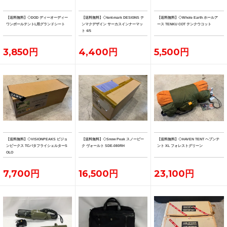
【送料無料】◇DOD ディーオーディー
【送料無料】◇tent-mark DESIGNS テ
【送料無料】◇Whole Earth ホールア
ワンポールテントL用グランドシート
ンマクデザイン サーカスインナーマッ
ース TENKU COT テンクウコット
ト 4/5
3,850円
4,400円
5,500円
【送料無料】◇VISIONPEAKS ビジョ
【送料無料】◇Snow Peak スノーピー
【送料無料】◇HAVEN TENT ヘブンテ
ンピークス TCバタフライシェルターS
ク ヴォールト SDE-080RH
ント XL フォレストグリーン
OLO
7,700円
16,500円
23,100円