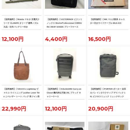
【送料無料】◇Makita マキタ 充電式ク
【送料無料】◇VICTORINOX ビクトリ
【送料無料】◇MK マエダ家具 キャス
リーナ CL286FD オリーブ 標準ノズル
ノックス WerksProfessional CORDU
ター付きサイドテーブル MLE-015
欠品・社外バッテリー付き
RA 3WAY 604685 ブリーフケース
12,100円
4,400円
16,500円
【送料無料】◇VASCO x Lightning ヴ
【送料無料】◇SOLGAARD Carry-on
【送料無料】◇PORTER ポーター 吉田
ァスコ ライトニング Leather Lover Tot
Closet 機内持込可能 39L ブラック キ
カバン インタラクティブ デイパック 1
e ニベレザー トート バッグ 革ジャン用
ャリーケース
4L ビジネスリュック リュックサック
トート
22,990円
12,100円
20,900円