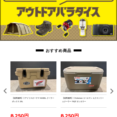
orb-2310300822-od-081546663
おすすめ商品
ルミテ
【送料無料】◇アイリスオーヤマ HUGEL クーラー
【送料無料】◇Coleman コールマン エクストリー
【送料
ボックス 20L
ムクーラー 70QT タンカラー
ファ
8,250円
8,250円
7,