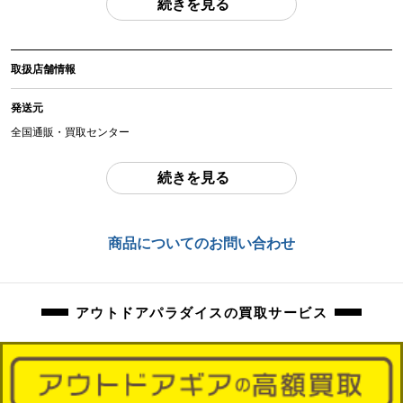
続きを見る
(撮影、運搬備品は除く)
アイテム状態
取扱店舗情報
中古：C（使用感あり/キズ、ヨゴレあり）
長期保管、使用感のあるお品物になります。
発送元
使用に伴う、傷、汚れ等ございます。
全国通販・買取センター
全体的にシームテープに劣化あり、部分的にべたつきがございます。
住所
続きを見る
東京都江戸川区中葛西6-10-15 2F
弊社にて設営をしての詳細確認を行っておりません。
ペグ、ロープ等の消耗品は、欠品している場合がございます。不足分は、ご落
お問合わせ番号
商品についてのお問い合わせ
札者様でご用意いただきますようお願いいたします。
orb-2310300822-od-081546663
年代物のお品物になりますので、ある程度の不具合はメンテナンス、修復して
のご利用をお願いいたします。
アウトドアパラダイスの買取サービス
万が一、記載にない使用困難な不良がございました場合は、ご返品にて対応さ
せていただきます。
商品管理コード