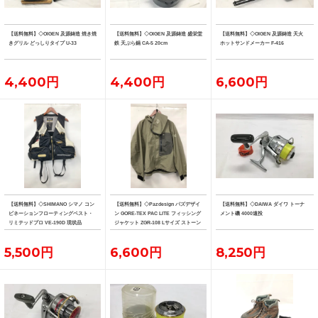
【送料無料】◇OIGEN 及源鋳造 焼き焼
【送料無料】◇OIGEN 及源鋳造 盛栄堂
【送料無料】◇OIGEN 及源鋳造 天火
きグリル どっしりタイプ U-33
鉄 天ぷら鍋 CA-5 20cm
ホットサンドメーカー F-416
4,400円
4,400円
6,600円
【送料無料】◇SHIMANO シマノ コン
【送料無料】◇Pazdesign パズデザイ
【送料無料】◇DAIWA ダイワ トーナ
ビネーションフローティングベスト・
ン GORE-TEX PAC LITE フィッシング
メント磯 4000遠投
リミテッドプロ VE-190D 現状品
ジャケット ZGR-108 Lサイズ ストーン
系カラー
5,500円
6,600円
8,250円