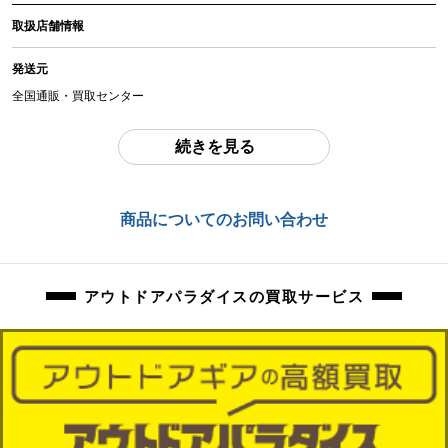
アイテム状態
取扱店舗情報
中古：E（要メンテナンス、オーバーホール推奨、現状お渡し品）
動作未確認です。
発送元
消耗品の劣化により動作しない場合等は落札者様ご自身でご用意、交換してご
全国通販・買取センター
利用ください。その他部品交換等必要な場合があります。
住所
続きを見る
外観上焦げ跡、擦れ、お汚れ等ございます。
東京都江戸川区中葛西6-10-15 2F
灯油は抜ける範囲で抜いておりますが、抜けきれない場合がございます。
お問合わせ番号
商品についてのお問い合わせ
商品管理コード
orb-2310182830-od-081541413
orb-2310182830-od-081541413
アウトドアパラダイスの買取サービス