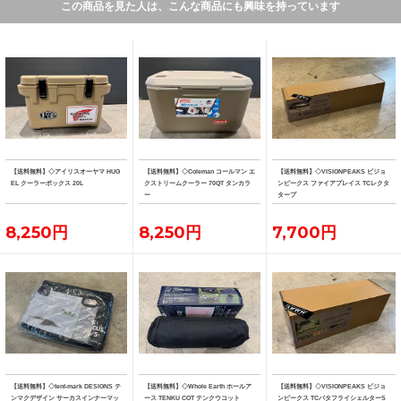
この商品を見た人は、こんな商品にも興味を持っています
【送料無料】◇アイリスオーヤマ HUG
【送料無料】◇Coleman コールマン エ
【送料無料】◇VISIONPEAKS ビジョ
EL クーラーボックス 20L
クストリームクーラー 70QT タンカラ
ンピークス ファイアプレイス TCレクタ
ー
タープ
8,250円
8,250円
7,700円
【送料無料】◇tent-mark DESIGNS テ
【送料無料】◇Whole Earth ホールア
【送料無料】◇VISIONPEAKS ビジョ
ンマクデザイン サーカスインナーマッ
ース TENKU COT テンクウコット
ンピークス TCバタフライシェルターS