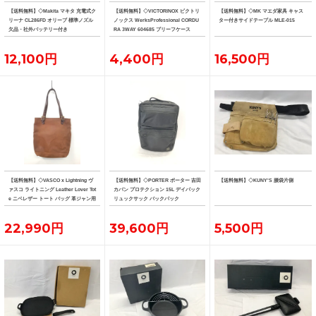
【送料無料】◇Makita マキタ 充電式ク
【送料無料】◇VICTORINOX ビクトリ
【送料無料】◇MK マエダ家具 キャス
リーナ CL286FD オリーブ 標準ノズル
ノックス WerksProfessional CORDU
ター付きサイドテーブル MLE-015
欠品・社外バッテリー付き
RA 3WAY 604685 ブリーフケース
12,100円
4,400円
16,500円
【送料無料】◇VASCO x Lightning ヴ
【送料無料】◇PORTER ポーター 吉田
【送料無料】◇KUNY'S 腰袋片側
ァスコ ライトニング Leather Lover Tot
カバン プロテクション 15L デイパック
e ニベレザー トート バッグ 革ジャン用
リュックサック バックパック
トート
22,990円
39,600円
5,500円