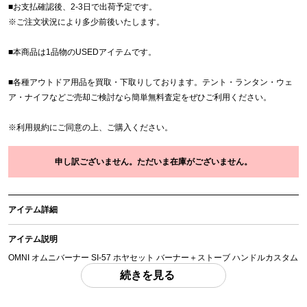
■お支払確認後、2-3日で出荷予定です。
※
ご注文状況により多少前後いたします。
■本商品は1品物のUSEDアイテムです。
■各種アウトドア用品を買取・下取りしております。テント・ランタン・ウェ
ア・ナイフなどご売却ご検討なら簡単無料査定をぜひご利用ください。
※
利用規約
にご同意の上、ご購入ください。
申し訳ございません。ただいま在庫がございません。
アイテム詳細
アイテム説明
OMNI オムニバーナー SI-57 ホヤセット バーナー＋ストーブ ハンドルカスタム
Orange別注カラー 「付属品」・・・ 写真のものがすべてになります。
続きを見る
(撮影、運搬備品は除く)