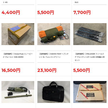
ト 4/5
OLO
4,400円
5,500円
7,700円
【送料無料】◇Snow Peak スノーピー
【送料無料】◇HAVEN TENT ヘブンテ
【送料無料】◇FIELDOOR フィールド
ク ヴォールト SDE-080RH
ント XL フォレストグリーン
ア アルミテントポール280 4本連結 2本
セット
16,500円
23,100円
5,500円