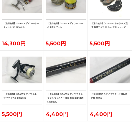
【送料無料】◇DAIWA ダイワ 03トー
【送料無料】◇DAIWA ダイワ RCS IS
【送料無料】◇Caravan キャラバン 渓
ナメントISO Z2500LB
O 尾長スプール
流 飯豊アクア 26.5cm 沢靴 シューズ
14,300円
5,500円
5,500円
【送料無料】◇DAIWA ダイワ ルネッ
【送料無料】◇DAIWA ダイワ アモル
◇SHIMANO シマノ プロテック磯4-53
サ デアイアル DIR 2506
ファス ウィスカー 渓流 THE 華厳 硬調
PTS 現状品
53 現状品
5,500円
4,400円
4,400円