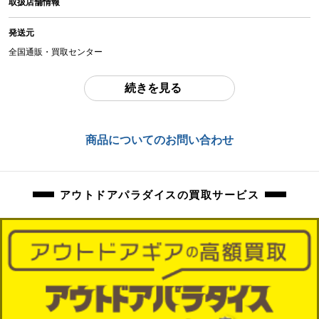
取扱店舗情報
中古：C（使用感あり/キズ、ヨゴレあり）
ポンプの空気圧チェックのみ行っております。吸気は良好です。
発送元
ホワイトガソリンは抜ける範囲で抜いております。若干の抜ききれない分が入
っている場合がございます。 漏れなどの確認は行っておりません。適宜ボルト
全国通販・買取センター
の増し締めを行ってください。
使用前は一度着火確認を行ってください。
住所
続きを見る
外観上擦れ、お汚れ、焦げ跡等ございます。また、コールマンのロゴシール一
東京都江戸川区中葛西6-10-15 2F
部剥がれています。
お問合わせ番号
商品管理コード
商品についてのお問い合わせ
orb-2205272825-od-081531043
orb-2205272825-od-081531043
アウトドアパラダイスの買取サービス