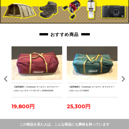
おすすめ商品
クデザイ
【送料無料】◇Coleman コールマン タフスクリー
【送料無料】◇Coleman コールマン タフスクリー
【送
 グラ
ン2ルームハウス バーガンディ 2000032598
ン2ルームハウス/MDX
ザー 
ーパ
19,800円
25,300円
23
この商品を見た人は、こんな商品にも興味を持っています