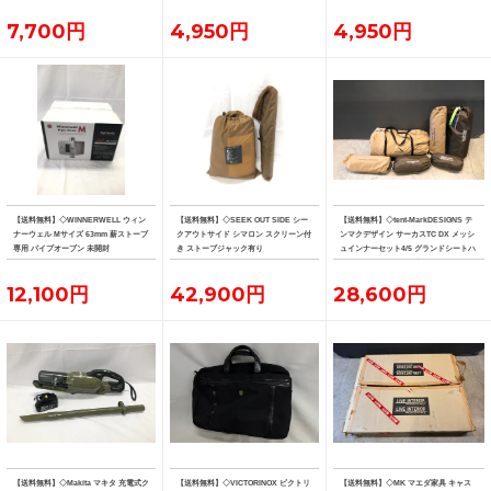
7,700円
4,950円
4,950円
【送料無料】◇WINNERWELL ウィン
【送料無料】◇SEEK OUT SIDE シー
【送料無料】◇tent-MarkDESIGNS テ
ナーウェル Mサイズ 63mm 薪ストーブ
クアウトサイド シマロン スクリーン付
ンマクデザイン サーカスTC DX メッシ
専用 パイプオーブン 未開封
き ストーブジャック有り
ュインナーセット4/5 グランドシートハ
ーフ フロントフラップ
12,100円
42,900円
28,600円
【送料無料】◇Makita マキタ 充電式ク
【送料無料】◇VICTORINOX ビクトリ
【送料無料】◇MK マエダ家具 キャス