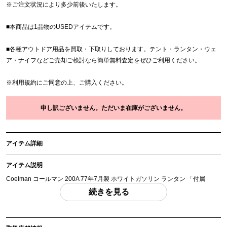
※
ご注文状況により多少前後いたします。
■本商品は1品物のUSEDアイテムです。
■各種アウトドア用品を買取・下取りしております。テント・ランタン・ウェ
ア・ナイフなどご売却ご検討なら簡単無料査定をぜひご利用ください。
※
利用規約
にご同意の上、ご購入ください。
申し訳ございません。ただいま在庫がございません。
アイテム詳細
アイテム説明
Coelman コールマン 200A 77年7月製 ホワイトガソリン ランタン 「付属
品」・・・ 写真のものがすべてになります。
続きを見る
(撮影、運搬備品は除く)
アイテム状態