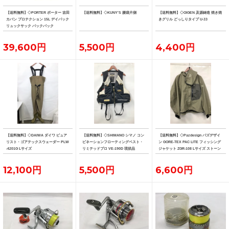
【送料無料】◇PORTER ポーター 吉田
【送料無料】◇KUNY'S 腰袋片側
【送料無料】◇OIGEN 及源鋳造 焼き焼
カバン プロテクション 15L デイパック
きグリル どっしりタイプ U-33
リュックサック バックパック
39,600円
5,500円
4,400円
【送料無料】◇DAIWA ダイワ ピュア
【送料無料】◇SHIMANO シマノ コン
【送料無料】◇Pazdesign パズデザイ
リスト・ゴアテックスウェーダー PLW
ビネーションフローティングベスト・
ン GORE-TEX PAC LITE フィッシング
-4201G Lサイズ
リミテッドプロ VE-190D 現状品
ジャケット ZGR-108 Lサイズ ストーン
系カラー
12,100円
5,500円
6,600円