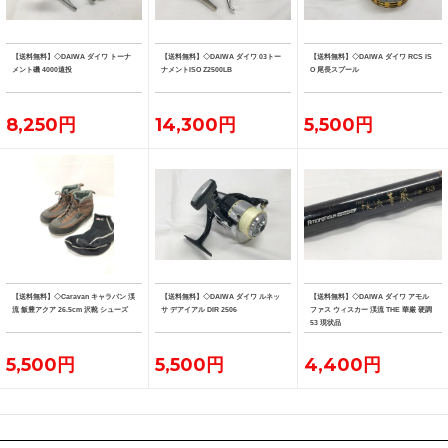
【送料無料】◇DAIWA ダイワ トーナ
【送料無料】◇DAIWA ダイワ 03トー
【送料無料】◇DAIWA ダイワ RCS IS
メント磯 4000遠投
ナメントISO Z2500LB
O 尾長スプール
8,250円
14,300円
5,500円
【送料無料】◇Caravan キャラバン 渓
【送料無料】◇DAIWA ダイワ ルネッ
【送料無料】◇DAIWA ダイワ アモル
流 飯豊アクア 26.5cm 沢靴 シューズ
サ デアイアル DIR 2506
ファス ウィスカー 渓流 THE 華厳 硬調
53 現状品
5,500円
5,500円
4,400円