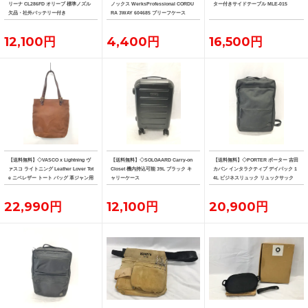
リーナ CL286FD オリーブ 標準ノズル
ノックス WerksProfessional CORDU
ター付きサイドテーブル MLE-015
欠品・社外バッテリー付き
RA 3WAY 604685 ブリーフケース
12,100円
4,400円
16,500円
【送料無料】◇VASCO x Lightning ヴ
【送料無料】◇SOLGAARD Carry-on
【送料無料】◇PORTER ポーター 吉田
ァスコ ライトニング Leather Lover Tot
Closet 機内持込可能 39L ブラック キ
カバン インタラクティブ デイパック 1
e ニベレザー トート バッグ 革ジャン用
ャリーケース
4L ビジネスリュック リュックサック
トート
22,990円
12,100円
20,900円