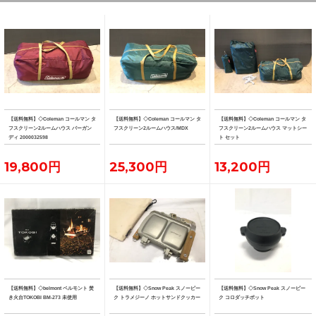
【送料無料】◇Coleman コールマン タ
【送料無料】◇Coleman コールマン タ
【送料無料】◇Coleman コールマン タ
フスクリーン2ルームハウス バーガン
フスクリーン2ルームハウス/MDX
フスクリーン2ルームハウス マットシー
ディ 2000032598
ト セット
19,800円
25,300円
13,200円
【送料無料】◇belmont ベルモント 焚
【送料無料】◇Snow Peak スノーピー
【送料無料】◇Snow Peak スノーピー
き火台TOKOBI BM-273 未使用
ク トラメジーノ ホットサンドクッカー
ク コロダッチポット