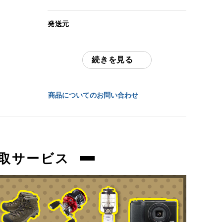
アイテム状態
発送元
中古：C（使用感あり/キズ、ヨゴレあり）
全国通販・買取センター
多少の擦れ、傷、お汚れ等ございます。
続きを見る
住所
商品管理コード
東京都江戸川区中葛西6-10-15 2F
orb-2606020502-od-081569980
商品についてのお問い合わせ
お問合わせ番号
orb-2606020502-od-081569980
取サービス