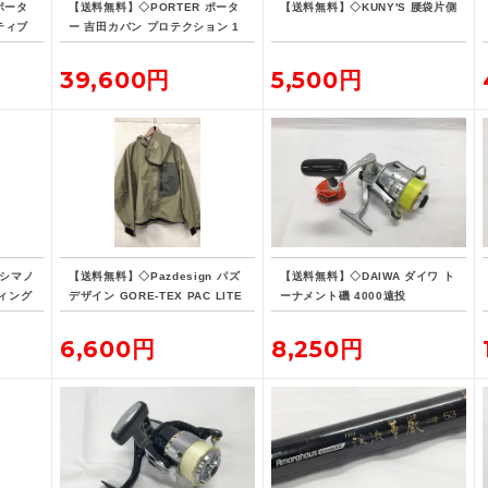
ポータ
【送料無料】◇PORTER ポータ
【送料無料】◇KUNY'S 腰袋片側
ティブ
ー 吉田カバン プロテクション 1
リュッ
5L デイパック リュックサック
バックパック
39,600円
5,500円
 シマノ
【送料無料】◇Pazdesign パズ
【送料無料】◇DAIWA ダイワ ト
ィング
デザイン GORE-TEX PAC LITE
ーナメント磯 4000遠投
-190
フィッシングジャケット ZGR-10
8 Lサイズ ストーン系カラー
6,600円
8,250円