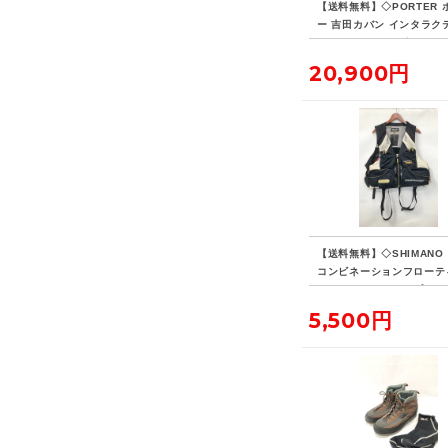
【送料無料】◇PORTER 
ー 吉田カバン インタラク
デイパック 14L ビジネス
ク リュックサック
20,900円
【送料無料】◇SHIMANO
コンビネーションフローテ
ベスト・リミテッドプロ VE
D 現状品
5,500円