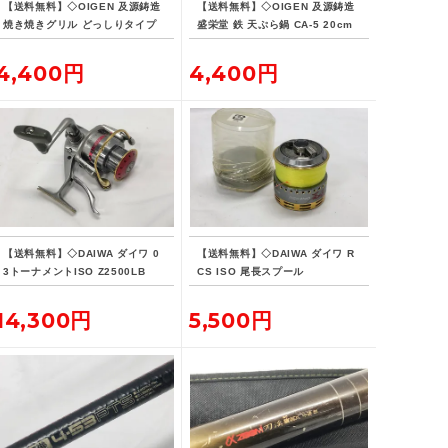
【送料無料】◇OIGEN 及源鋳造
【送料無料】◇OIGEN 及源鋳造
焼き焼きグリル どっしりタイプ
盛栄堂 鉄 天ぷら鍋 CA-5 20cm
U-33
4,400円
4,400円
【送料無料】◇DAIWA ダイワ 0
【送料無料】◇DAIWA ダイワ R
3トーナメントISO Z2500LB
CS ISO 尾長スプール
14,300円
5,500円