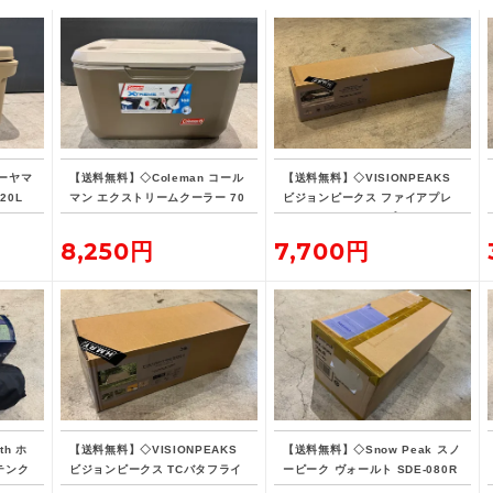
ーヤマ
【送料無料】◇Coleman コール
【送料無料】◇VISIONPEAKS
20L
マン エクストリームクーラー 70
ビジョンピークス ファイアプレ
QT タンカラー
イス TCレクタタープ
8,250円
7,700円
th ホ
【送料無料】◇VISIONPEAKS
【送料無料】◇Snow Peak スノ
 テンク
ビジョンピークス TCバタフライ
ーピーク ヴォールト SDE-080R
シェルターSOLO
H