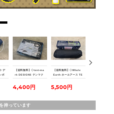
D デ
【送料無料】◇tent-ma
【送料無料】◇Whole
【送料無料】◇VIS
ンポ
rk DESIGNS テンマク
Earth ホールアース TE
PEAKS ビジョ
ランド
デザイン サーカスイン
NKU COT テンクウコッ
ス TCバタフライ
ナーマット 4/5
ト
ターSOLO
4,400円
5,500円
7,700円
を持っています