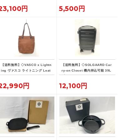
23,100円
5,500円
【送料無料】◇VASCO x Lightn
【送料無料】◇SOLGAARD Car
ing ヴァスコ ライトニング Leat
ry-on Closet 機内持込可能 39L
her Lover Tote ニベレザー トー
ブラック キャリーケース
ト バッグ 革ジャン用トート
22,990円
12,100円