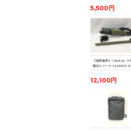
5,500円
【送料無料】◇Makita マ
電式クリーナ CL286FD 
ブ 標準ノズル欠品・社外
リー付き
12,100円