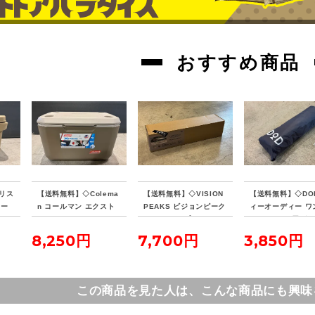
おすすめ商品
リス
【送料無料】◇Colema
【送料無料】◇VISION
【送料無料】◇DO
クー
n コールマン エクスト
PEAKS ビジョンピーク
ィーオーディー ワ
リームクーラー 70QT
ス ファイアプレイス TC
ールテントL用グ
タンカラー
レクタタープ
シート
8,250円
7,700円
3,850円
この商品を見た人は、こんな商品にも興味