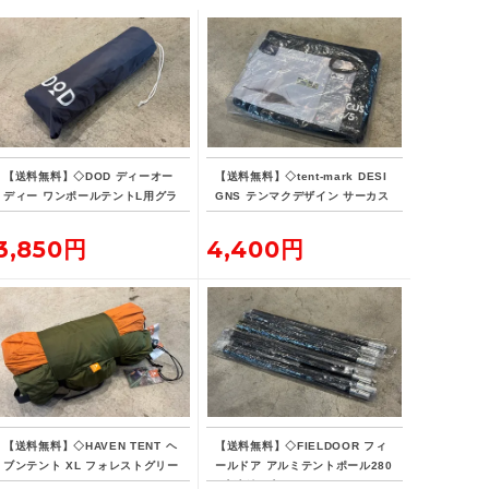
【送料無料】◇DOD ディーオー
【送料無料】◇tent-mark DESI
ディー ワンポールテントL用グラ
GNS テンマクデザイン サーカス
ンドシート
インナーマット 4/5
3,850円
4,400円
【送料無料】◇HAVEN TENT ヘ
【送料無料】◇FIELDOOR フィ
ブンテント XL フォレストグリー
ールドア アルミテントポール280
ン
4本連結 2本セット