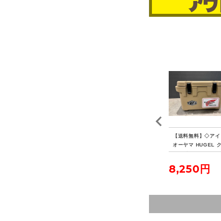
 P
【送料無料】◇HAVEN
【送料無料】◇FIELDO
【送料無料】◇アイ
ヴォ
TENT ヘブンテント XL
OR フィールドア アル
オーヤマ HUGEL 
フォレストグリーン
ミテントポール280 4本
ラーボックス 20L
連結 2本セット
23,100円
5,500円
8,250円