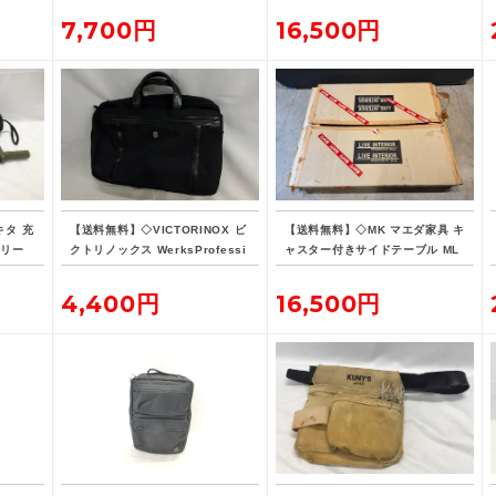
7,700円
16,500円
キタ 充
【送料無料】◇VICTORINOX ビ
【送料無料】◇MK マエダ家具 キ
オリー
クトリノックス WerksProfessi
ャスター付きサイドテーブル ML
バッテ
onal CORDURA 3WAY 604685
E-015
ブリーフケース
4,400円
16,500円