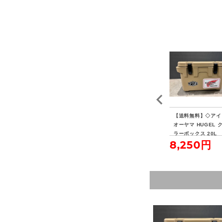
EN
【送料無料】◇FIELDO
【送料無料】◇キャプテ
【送料無料】◇アイ
XL
OR フィールドア アル
ンスタッグ ポータブル
オーヤマ HUGEL 
ミテントポール280 4本
水冷式七輪
ラーボックス 20L
5,500円
3,850円
8,250円
連結 2本セット