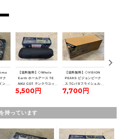
-ma
【送料無料】◇Whole
【送料無料】◇VISION
【送料無料】◇Sn
ンマク
Earth ホールアース TE
PEAKS ビジョンピーク
eak スノーピーク
イン
NKU COT テンクウコッ
ス TCバタフライシェル
ールト SDE-080
5,500円
7,700円
16,500円
ト
ターSOLO
を持っています