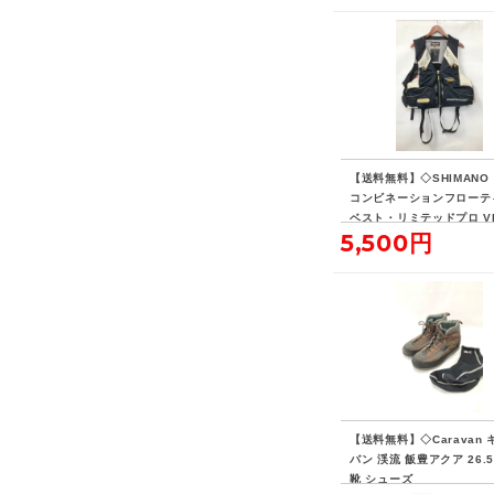
【送料無料】◇SHIMANO
コンビネーションフローテ
ベスト・リミテッドプロ VE
5,500円
D 現状品
【送料無料】◇Caravan 
バン 渓流 飯豊アクア 26.5
靴 シューズ