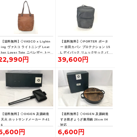
【送料無料】◇VASCO x Lightn
【送料無料】◇PORTER ポータ
ing ヴァスコ ライトニング Leat
ー 吉田カバン プロテクション 15
her Lover Tote ニベレザー トー
L デイパック リュックサック バ
22,990円
39,600円
ト バッグ 革ジャン用トート
ックパック
【送料無料】◇OIGEN 及源鋳造
【送料無料】◇OIGEN 及源鋳造
天火 ホットサンドメーカー F-41
すき焼ぎょうざ兼用鍋 26cm IH
6
対応
6,600円
6,600円