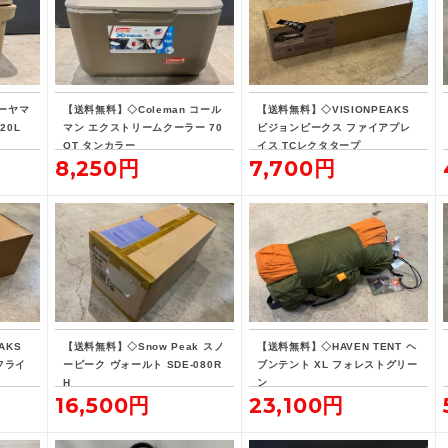
ーヤマ
【送料無料】◇Coleman コール
【送料無料】◇VISIONPEAKS
20L
マン エクストリームクーラー 70
ビジョンピークス ファイアプレ
QT タンカラー
イス TCレクタタープ
8,250円
7,700円
AKS
【送料無料】◇Snow Peak スノ
【送料無料】◇HAVEN TENT ヘ
フライ
ーピーク ヴォールト SDE-080R
ブンテント XL フォレストグリー
H
ン
16,500円
23,100円