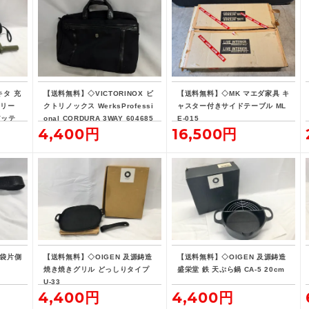
キタ 充
【送料無料】◇VICTORINOX ビ
【送料無料】◇MK マエダ家具 キ
オリー
クトリノックス WerksProfessi
ャスター付きサイドテーブル ML
バッテ
onal CORDURA 3WAY 604685
E-015
4,400円
16,500円
ブリーフケース
腰袋片側
【送料無料】◇OIGEN 及源鋳造
【送料無料】◇OIGEN 及源鋳造
焼き焼きグリル どっしりタイプ
盛栄堂 鉄 天ぷら鍋 CA-5 20cm
U-33
4,400円
4,400円