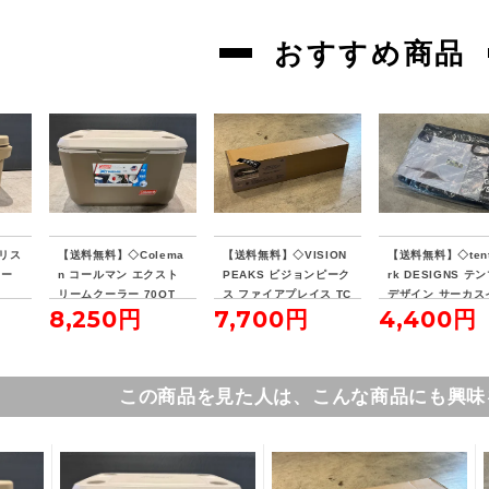
おすすめ商品
リス
【送料無料】◇Colema
【送料無料】◇VISION
【送料無料】◇tent
クー
n コールマン エクスト
PEAKS ビジョンピーク
rk DESIGNS テ
リームクーラー 70QT
ス ファイアプレイス TC
デザイン サーカス
8,250円
7,700円
4,400円
タンカラー
レクタタープ
ナーマット 4/5
この商品を見た人は、こんな商品にも興味