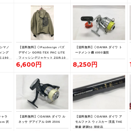
 シマノ
【送料無料】◇Pazdesign パズ
【送料無料】◇DAIWA ダイワ ト
ィング
デザイン GORE-TEX PAC LITE
ーナメント磯 4000遠投
-190
フィッシングジャケット ZGR-10
6,600円
8,250円
8 Lサイズ ストーン系カラー
キャラ
【送料無料】◇DAIWA ダイワ ル
【送料無料】◇DAIWA ダイワ ア
cm 沢
ネッサ デアイアル DIR 2506
モルファス ウィスカー 渓流 THE
華厳 硬調53 現状品