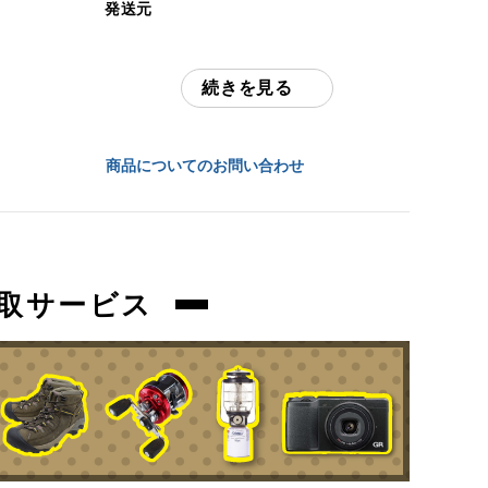
発送元
中古：C（使用感あり/キズ、ヨゴレあり）
全国通販・買取センター
使用に伴う焦げ跡、擦れ、お汚れ等ござい
ます。
続きを見る
住所
450の底面に若干へこみがあり。
東京都江戸川区中葛西6-10-15 2F
セットやおまとめ品のばら売りは対応して
商品についてのお問い合わせ
おりません。
お問合わせ番号
orb-2605310503-od-081570474
商品管理コード
orb-2605310503-od-081570474
取サービス