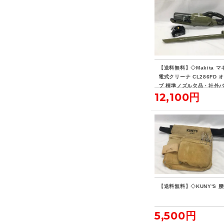
【送料無料】◇Makita マ
電式クリーナ CL286FD 
ブ 標準ノズル欠品・社外
12,100円
リー付き
【送料無料】◇KUNY'S 
5,500円