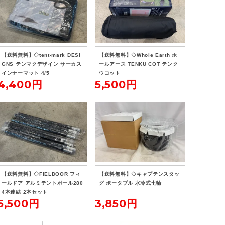
【送料無料】◇tent-mark DESI
【送料無料】◇Whole Earth ホ
GNS テンマクデザイン サーカス
ールアース TENKU COT テンク
インナーマット 4/5
ウコット
4,400円
5,500円
【送料無料】◇FIELDOOR フィ
【送料無料】◇キャプテンスタッ
ールドア アルミテントポール280
グ ポータブル 水冷式七輪
4本連結 2本セット
5,500円
3,850円