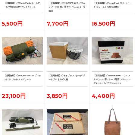
【送料無料】◇Whole Earth ホールア
【送料無料】◇VISIONPEAKS ビジョ
【送料無料】◇Snow Peak スノーピー
ース TENKU COT テンクウコット
ンピークス TCバタフライシェルターS
ク ヴォールト SDE-080RH
OLO
5,500円
7,700円
16,500円
【送料無料】◇HAVEN TENT ヘブンテ
【送料無料】◇キャプテンスタッグ ポ
【送料無料】◇WINNERWELL ウィン
ント XL フォレストグリーン
ータブル 水冷式七輪
ナーウェル 薪ストーブ専用 フラッシン
グキット パイプブラシセット
23,100円
3,850円
4,400円