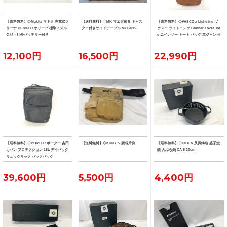
【送料無料】◇Makita マキタ 充電式ク
【送料無料】◇MK マエダ家具 キャス
【送料無料】◇VASCO x Lightning ヴ
リーナ CL286FD オリーブ 標準ノズル
ター付きサイドテーブル MLE-015
ァスコ ライトニング Leather Lover Tot
欠品・社外バッテリー付き
e ニベレザー トート バッグ 革ジャン用
トート
12,100円
16,500円
22,990円
【送料無料】◇PORTER ポーター 吉田
【送料無料】◇KUNY'S 腰袋片側
【送料無料】◇OIGEN 及源鋳造 盛栄堂
カバン プロテクション 15L デイパック
鉄 天ぷら鍋 CA-5 20cm
リュックサック バックパック
39,600円
5,500円
4,400円