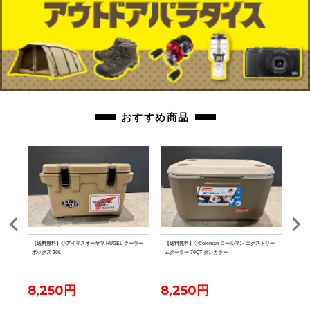
おすすめ商品
クデザ
【送料無料】◇アイリスオーヤマ HUGEL クーラー
【送料無料】◇Coleman コールマン エクストリー
【送料
2点
ボックス 20L
ムクーラー 70QT タンカラー
ファ
8,250円
8,250円
7,