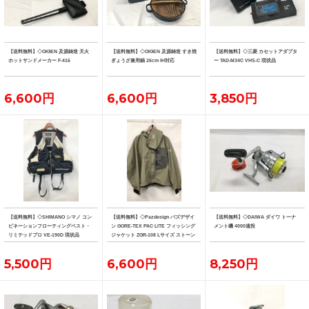
【送料無料】◇OIGEN 及源鋳造 天火
【送料無料】◇OIGEN 及源鋳造 すき焼
【送料無料】◇三菱 カセットアダプタ
ホットサンドメーカー F-416
ぎょうざ兼用鍋 26cm IH対応
ー TAD-M34C VHS-C 現状品
6,600円
6,600円
3,850円
【送料無料】◇SHIMANO シマノ コン
【送料無料】◇Pazdesign パズデザイ
【送料無料】◇DAIWA ダイワ トーナ
ビネーションフローティングベスト・
ン GORE-TEX PAC LITE フィッシング
メント磯 4000遠投
リミテッドプロ VE-190D 現状品
ジャケット ZGR-108 Lサイズ ストーン
系カラー
5,500円
6,600円
8,250円