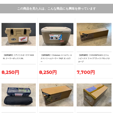
この商品を見た人は、こんな商品にも興味を持っています
【送料無料】◇アイリスオーヤマ HUG
【送料無料】◇Coleman コールマン エ
【送料無料】◇VISIONPEAKS ビジョ
EL クーラーボックス 20L
クストリームクーラー 70QT タンカラ
ンピークス ファイアプレイス TCレクタ
ー
タープ
8,250円
8,250円
7,700円