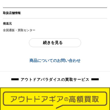
アイテム状態
取扱店舗情報
中古：S（ほぼ新品・新古未使用品）
未開封のお品物になります。外箱の傷みや保管時の多少の擦れ、汚れはご容赦
発送元
ください。
全国通販・買取センター
商品管理コード
住所
orb-2605302819-od-081570462
続きを見る
東京都江戸川区中葛西6-10-15 2F
お問合わせ番号
商品についてのお問い合わせ
orb-2605302819-od-081570462
アウトドアパラダイスの買取サービス