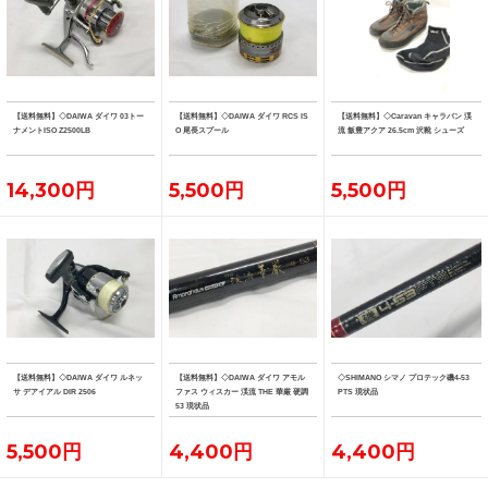
【送料無料】◇DAIWA ダイワ 03トー
【送料無料】◇DAIWA ダイワ RCS IS
【送料無料】◇Caravan キャラバン 渓
ナメントISO Z2500LB
O 尾長スプール
流 飯豊アクア 26.5cm 沢靴 シューズ
14,300円
5,500円
5,500円
【送料無料】◇DAIWA ダイワ ルネッ
【送料無料】◇DAIWA ダイワ アモル
◇SHIMANO シマノ プロテック磯4-53
サ デアイアル DIR 2506
ファス ウィスカー 渓流 THE 華厳 硬調
PTS 現状品
53 現状品
5,500円
4,400円
4,400円