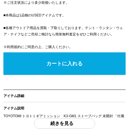
※
ご注文状況により多少前後いたします。
■本商品は1品物のUSEDアイテムです。
■各種アウトドア用品を買取・下取りしております。テント・ランタン・ウェ
ア・ナイフなどご売却ご検討なら簡単無料査定をぜひご利用ください。
※
利用規約
にご同意の上、ご購入ください。
カートに入れる
アイテム詳細
アイテム説明
TOYOTOMI トヨトミギアミッション K3-GM1 ストーブバッグ 未開封 「付属
品」・・・ 写真のものがすべてになります。
続きを見る
(撮影、運搬備品は除く)