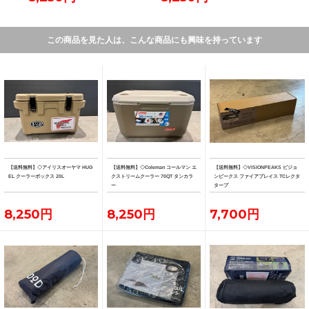
この商品を見た人は、こんな商品にも興味を持っています
【送料無料】◇アイリスオーヤマ HUG
【送料無料】◇Coleman コールマン エ
【送料無料】◇VISIONPEAKS ビジョ
EL クーラーボックス 20L
クストリームクーラー 70QT タンカラ
ンピークス ファイアプレイス TCレクタ
ー
タープ
8,250円
8,250円
7,700円