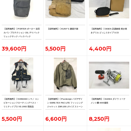
【送料無料】◇PORTER ポーター 吉田
【送料無料】◇KUNY'S 腰袋片側
【送料無料】◇OIGEN 及源鋳造 焼き焼
カバン プロテクション 15L デイパック
きグリル どっしりタイプ U-33
リュックサック バックパック
39,600円
5,500円
4,400円
【送料無料】◇SHIMANO シマノ コン
【送料無料】◇Pazdesign パズデザイ
【送料無料】◇DAIWA ダイワ トーナ
ビネーションフローティングベスト・
ン GORE-TEX PAC LITE フィッシング
メント磯 4000遠投
リミテッドプロ VE-190D 現状品
ジャケット ZGR-108 Lサイズ ストーン
系カラー
5,500円
6,600円
8,250円