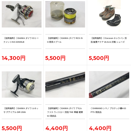
【送料無料】◇DAIWA ダイワ 03トー
【送料無料】◇DAIWA ダイワ RCS IS
【送料無料】◇Caravan キャラバン 渓
ナメントISO Z2500LB
O 尾長スプール
流 飯豊アクア 26.5cm 沢靴 シューズ
14,300円
5,500円
5,500円
【送料無料】◇DAIWA ダイワ ルネッ
【送料無料】◇DAIWA ダイワ アモル
◇SHIMANO シマノ プロテック磯4-53
サ デアイアル DIR 2506
ファス ウィスカー 渓流 THE 華厳 硬調
PTS 現状品
53 現状品
5,500円
4,400円
4,400円