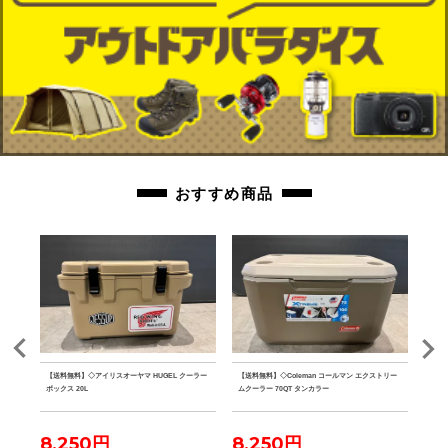
おすすめ商品
ルミテ
【送料無料】◇アイリスオーヤマ HUGEL クーラー
【送料無料】◇Coleman コールマン エクストリー
【送料
ボックス 20L
ムクーラー 70QT タンカラー
ファ
8,250円
8,250円
7,