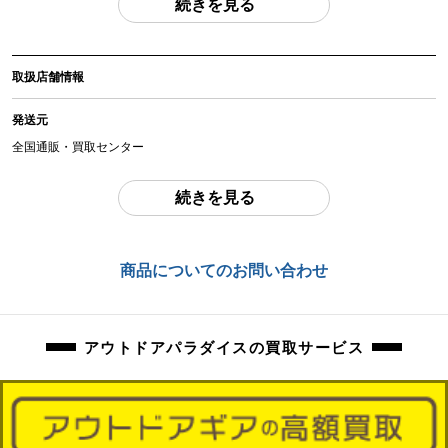
続きを見る
(撮影、運搬備品は除く)
アイテム状態
取扱店舗情報
中古：A（使用感の少ない美品）
未開封のお品物になります。外箱の傷みや保管時の多少の擦れ、汚れはご容赦
発送元
ください。
全国通販・買取センター
商品管理コード
住所
orb-2605302817-od-081570449
続きを見る
東京都江戸川区中葛西6-10-15 2F
お問合わせ番号
商品についてのお問い合わせ
orb-2605302817-od-081570449
アウトドアパラダイスの買取サービス