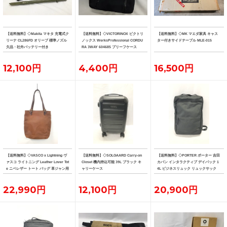
【送料無料】◇Makita マキタ 充電式ク
【送料無料】◇VICTORINOX ビクトリ
【送料無料】◇MK マエダ家具 キャス
リーナ CL286FD オリーブ 標準ノズル
ノックス WerksProfessional CORDU
ター付きサイドテーブル MLE-015
欠品・社外バッテリー付き
RA 3WAY 604685 ブリーフケース
12,100円
4,400円
16,500円
【送料無料】◇VASCO x Lightning ヴ
【送料無料】◇SOLGAARD Carry-on
【送料無料】◇PORTER ポーター 吉田
ァスコ ライトニング Leather Lover Tot
Closet 機内持込可能 39L ブラック キ
カバン インタラクティブ デイパック 1
e ニベレザー トート バッグ 革ジャン用
ャリーケース
4L ビジネスリュック リュックサック
トート
22,990円
12,100円
20,900円