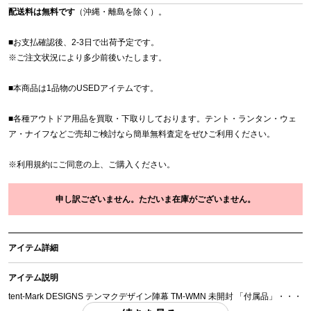
配送料は無料です
（沖縄・離島を除く）。
■お支払確認後、2-3日で出荷予定です。
※
ご注文状況により多少前後いたします。
■本商品は1品物のUSEDアイテムです。
■各種アウトドア用品を買取・下取りしております。テント・ランタン・ウェ
ア・ナイフなどご売却ご検討なら簡単無料査定をぜひご利用ください。
※
利用規約
にご同意の上、ご購入ください。
申し訳ございません。ただいま在庫がございません。
アイテム詳細
アイテム説明
tent-Mark DESIGNS テンマクデザイン陣幕 TM-WMN 未開封 「付属品」・・・
写真のものがすべてになります。