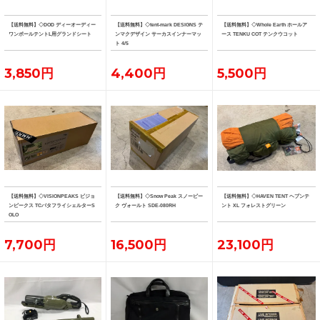
【送料無料】◇DOD ディーオーディー
【送料無料】◇tent-mark DESIGNS テ
【送料無料】◇Whole Earth ホールア
ワンポールテントL用グランドシート
ンマクデザイン サーカスインナーマッ
ース TENKU COT テンクウコット
ト 4/5
3,850円
4,400円
5,500円
【送料無料】◇VISIONPEAKS ビジョ
【送料無料】◇Snow Peak スノーピー
【送料無料】◇HAVEN TENT ヘブンテ
ンピークス TCバタフライシェルターS
ク ヴォールト SDE-080RH
ント XL フォレストグリーン
OLO
7,700円
16,500円
23,100円