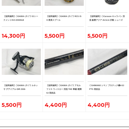
【送料無料】◇DAIWA ダイワ 03トー
【送料無料】◇DAIWA ダイワ RCS IS
【送料無料】◇Caravan キャラバン 渓
ナメントISO Z2500LB
O 尾長スプール
流 飯豊アクア 26.5cm 沢靴 シューズ
14,300円
5,500円
5,500円
【送料無料】◇DAIWA ダイワ ルネッ
【送料無料】◇DAIWA ダイワ アモル
◇SHIMANO シマノ プロテック磯4-53
サ デアイアル DIR 2506
ファス ウィスカー 渓流 THE 華厳 硬調
PTS 現状品
53 現状品
5,500円
4,400円
4,400円