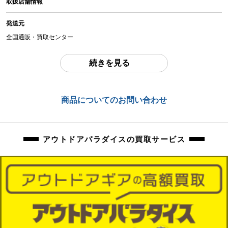
取扱店舗情報
アイテム状態
中古：D（強い使用感あり/目立つキズ、ヨゴレ、サビなど）
発送元
多少の擦れ、汚れ、毛羽立ち等ございます。所々虫食いと思われる箇所ござい
ます。
全国通販・買取センター
商品管理コード
住所
続きを見る
orb-2605302806-od-081570379
東京都江戸川区中葛西6-10-15 2F
お問合わせ番号
商品についてのお問い合わせ
orb-2605302806-od-081570379
アウトドアパラダイスの買取サービス