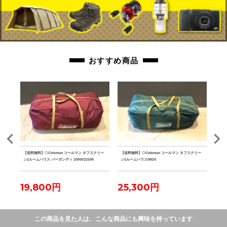
おすすめ商品
クデザイ
【送料無料】◇Coleman コールマン タフスクリー
【送料無料】◇Coleman コールマン タフスクリー
【送
 グラ
ン2ルームハウス バーガンディ 2000032598
ン2ルームハウス/MDX
ザー 
ーパ
19,800円
25,300円
23
この商品を見た人は、こんな商品にも興味を持っています