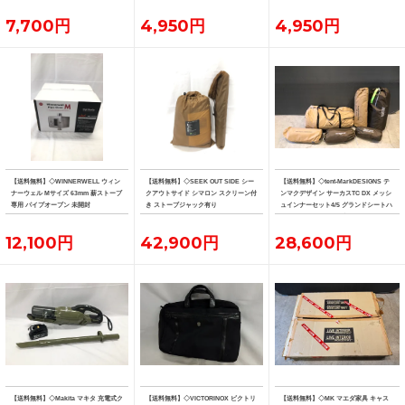
7,700円
4,950円
4,950円
【送料無料】◇WINNERWELL ウィン
【送料無料】◇SEEK OUT SIDE シー
【送料無料】◇tent-MarkDESIGNS テ
ナーウェル Mサイズ 63mm 薪ストーブ
クアウトサイド シマロン スクリーン付
ンマクデザイン サーカスTC DX メッシ
専用 パイプオーブン 未開封
き ストーブジャック有り
ュインナーセット4/5 グランドシートハ
ーフ フロントフラップ
12,100円
42,900円
28,600円
【送料無料】◇Makita マキタ 充電式ク
【送料無料】◇VICTORINOX ビクトリ
【送料無料】◇MK マエダ家具 キャス