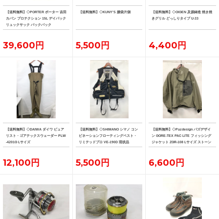
【送料無料】◇PORTER ポーター 吉田
【送料無料】◇KUNY'S 腰袋片側
【送料無料】◇OIGEN 及源鋳造 焼き焼
カバン プロテクション 15L デイパック
きグリル どっしりタイプ U-33
リュックサック バックパック
39,600円
5,500円
4,400円
【送料無料】◇DAIWA ダイワ ピュア
【送料無料】◇SHIMANO シマノ コン
【送料無料】◇Pazdesign パズデザイ
リスト・ゴアテックスウェーダー PLW
ビネーションフローティングベスト・
ン GORE-TEX PAC LITE フィッシング
-4201G Lサイズ
リミテッドプロ VE-190D 現状品
ジャケット ZGR-108 Lサイズ ストーン
系カラー
12,100円
5,500円
6,600円