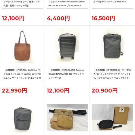
リーナ CL286FD オリーブ 標準ノズル
ノックス WerksProfessional CORDU
ター付きサイドテーブル MLE-015
欠品・社外バッテリー付き
RA 3WAY 604685 ブリーフケース
12,100円
4,400円
16,500円
【送料無料】◇VASCO x Lightning ヴ
【送料無料】◇SOLGAARD Carry-on
【送料無料】◇PORTER ポーター 吉田
ァスコ ライトニング Leather Lover Tot
Closet 機内持込可能 39L ブラック キ
カバン インタラクティブ デイパック 1
e ニベレザー トート バッグ 革ジャン用
ャリーケース
4L ビジネスリュック リュックサック
トート
22,990円
12,100円
20,900円