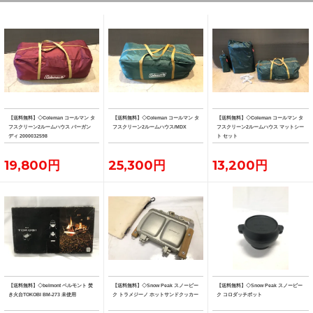
【送料無料】◇Coleman コールマン タ
【送料無料】◇Coleman コールマン タ
【送料無料】◇Coleman コールマン タ
フスクリーン2ルームハウス バーガン
フスクリーン2ルームハウス/MDX
フスクリーン2ルームハウス マットシー
ディ 2000032598
ト セット
19,800円
25,300円
13,200円
【送料無料】◇belmont ベルモント 焚
【送料無料】◇Snow Peak スノーピー
【送料無料】◇Snow Peak スノーピー
き火台TOKOBI BM-273 未使用
ク トラメジーノ ホットサンドクッカー
ク コロダッチポット