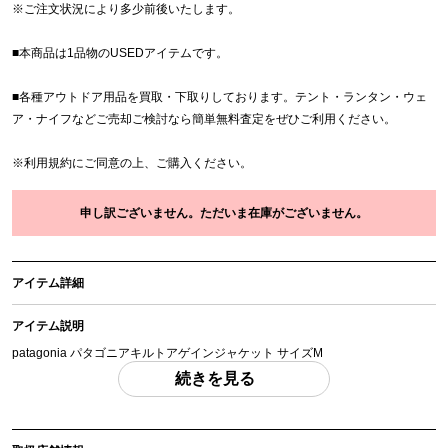
※
ご注文状況により多少前後いたします。
■本商品は1品物のUSEDアイテムです。
■各種アウトドア用品を買取・下取りしております。テント・ランタン・ウェ
ア・ナイフなどご売却ご検討なら簡単無料査定をぜひご利用ください。
※
利用規約
にご同意の上、ご購入ください。
申し訳ございません。ただいま在庫がございません。
アイテム詳細
アイテム説明
patagonia パタゴニアキルトアゲインジャケット サイズM
実寸 身幅：約51cm 着丈：約63.5cm 裄丈：約88cm 「付属品」・・・ 写真の
続きを見る
ものがすべてになります。
(撮影、運搬備品は除く)