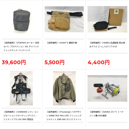
【送料無料】◇PORTER ポーター 吉田
【送料無料】◇KUNY'S 腰袋片側
【送料無料】◇OIGEN 及源鋳造 焼き焼
カバン プロテクション 15L デイパック
きグリル どっしりタイプ U-33
リュックサック バックパック
39,600円
5,500円
4,400円
【送料無料】◇SHIMANO シマノ コン
【送料無料】◇Pazdesign パズデザイ
【送料無料】◇DAIWA ダイワ トーナ
ビネーションフローティングベスト・
ン GORE-TEX PAC LITE フィッシング
メント磯 4000遠投
リミテッドプロ VE-190D 現状品
ジャケット ZGR-108 Lサイズ ストーン
系カラー