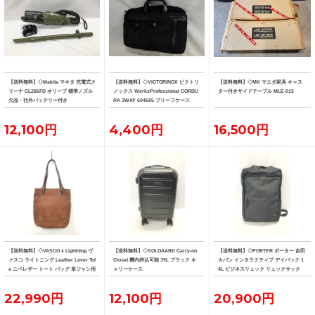
【送料無料】◇Makita マキタ 充電式ク
【送料無料】◇VICTORINOX ビクトリ
【送料無料】◇MK マエダ家具 キャス
リーナ CL286FD オリーブ 標準ノズル
ノックス WerksProfessional CORDU
ター付きサイドテーブル MLE-015
欠品・社外バッテリー付き
RA 3WAY 604685 ブリーフケース
12,100円
4,400円
16,500円
【送料無料】◇VASCO x Lightning ヴ
【送料無料】◇SOLGAARD Carry-on
【送料無料】◇PORTER ポーター 吉田
ァスコ ライトニング Leather Lover Tot
Closet 機内持込可能 39L ブラック キ
カバン インタラクティブ デイパック 1
e ニベレザー トート バッグ 革ジャン用
ャリーケース
4L ビジネスリュック リュックサック
トート
22,990円
12,100円
20,900円