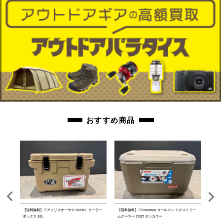
orb-2605270810-od-081570347
おすすめ商品
ルミテ
【送料無料】◇アイリスオーヤマ HUGEL クーラー
【送料無料】◇Coleman コールマン エクストリー
【送料
ボックス 20L
ムクーラー 70QT タンカラー
ファ