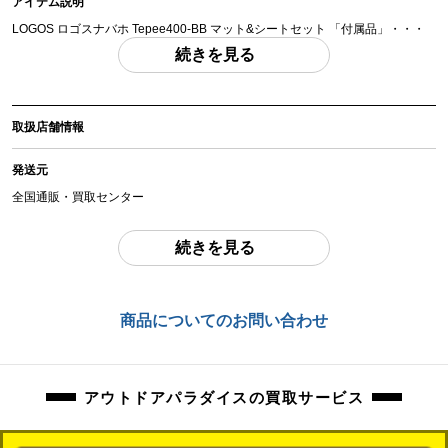
アイテム説明
LOGOS ロゴスナバホ Tepee400-BB マット&シートセット 「付属品」・・・
写真のものがすべてになります。
続きを見る
(撮影、運搬備品は除く)
アイテム状態
取扱店舗情報
中古：C（使用感あり/キズ、ヨゴレあり）
使用感のあるお品物になります。
発送元
使用に伴う、傷、汚れ等ございます。
全国通販・買取センター
弊社にて設営をしての詳細確認を行っておりません。
住所
続きを見る
東京都江戸川区中葛西6-10-15 2F
木くずの残留がややございます。
ペグ、ロープ等の消耗品は、欠品している場合がございます。
お問合わせ番号
商品についてのお問い合わせ
orb-2605270810-od-081570347
不足分は、ご落札者様でご用意いただきますようお願いいたします。
万が一、記載にない使用困難な不良がございました場合は、ご返品にて対応さ
アウトドアパラダイスの買取サービス
せていただきます。
商品管理コード