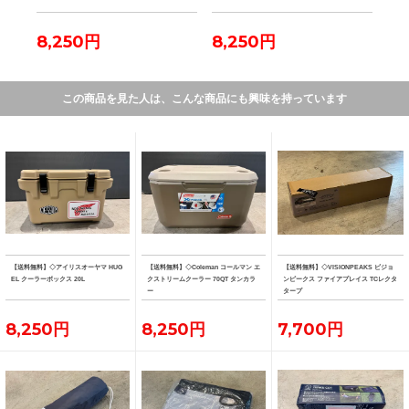
8,250円
8,250円
7,
この商品を見た人は、こんな商品にも興味を持っています
【送料無料】◇アイリスオーヤマ HUG
【送料無料】◇Coleman コールマン エ
【送料無料】◇VISIONPEAKS ビジョ
EL クーラーボックス 20L
クストリームクーラー 70QT タンカラ
ンピークス ファイアプレイス TCレクタ
ー
タープ
8,250円
8,250円
7,700円