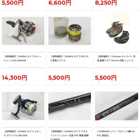
5,500円
6,600円
8,250円
【送料無料】◇DAIWA ダイワ 03トー
【送料無料】◇DAIWA ダイワ RCS IS
【送料無料】◇Caravan キャラバン 渓
ナメントISO Z2500LB
O 尾長スプール
流 飯豊アクア 26.5cm 沢靴 シューズ
14,300円
5,500円
5,500円
【送料無料】◇DAIWA ダイワ ルネッ
【送料無料】◇DAIWA ダイワ アモル
◇SHIMANO シマノ プロテック磯4-53
サ デアイアル DIR 2506
ファス ウィスカー 渓流 THE 華厳 硬調
PTS 現状品
53 現状品