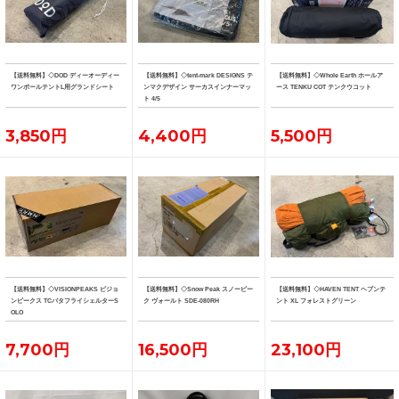
【送料無料】◇DOD ディーオーディー
【送料無料】◇tent-mark DESIGNS テ
【送料無料】◇Whole Earth ホールア
ワンポールテントL用グランドシート
ンマクデザイン サーカスインナーマッ
ース TENKU COT テンクウコット
ト 4/5
3,850円
4,400円
5,500円
【送料無料】◇VISIONPEAKS ビジョ
【送料無料】◇Snow Peak スノーピー
【送料無料】◇HAVEN TENT ヘブンテ
ンピークス TCバタフライシェルターS
ク ヴォールト SDE-080RH
ント XL フォレストグリーン
OLO
7,700円
16,500円
23,100円