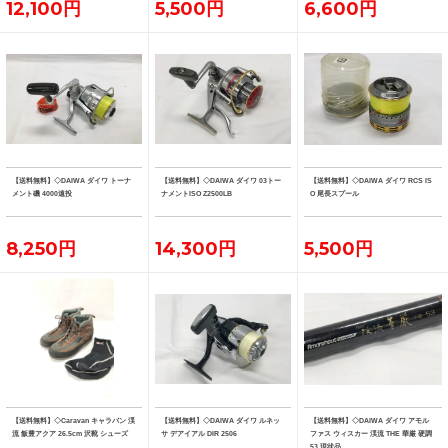
12,100円
5,500円
6,600円
【送料無料】◇DAIWA ダイワ トーナ
【送料無料】◇DAIWA ダイワ 03トー
【送料無料】◇DAIWA ダイワ RCS IS
メント磯 4000遠投
ナメントISO Z2500LB
O 尾長スプール
8,250円
14,300円
5,500円
【送料無料】◇Caravan キャラバン 渓
【送料無料】◇DAIWA ダイワ ルネッ
【送料無料】◇DAIWA ダイワ アモル
流 飯豊アクア 26.5cm 沢靴 シューズ
サ デアイアル DIR 2506
ファス ウィスカー 渓流 THE 華厳 硬調
53 現状品