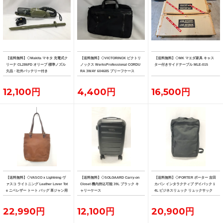
【送料無料】◇Makita マキタ 充電式ク
【送料無料】◇VICTORINOX ビクトリ
【送料無料】◇MK マエダ家具 キャス
リーナ CL286FD オリーブ 標準ノズル
ノックス WerksProfessional CORDU
ター付きサイドテーブル MLE-015
欠品・社外バッテリー付き
RA 3WAY 604685 ブリーフケース
12,100円
4,400円
16,500円
【送料無料】◇VASCO x Lightning ヴ
【送料無料】◇SOLGAARD Carry-on
【送料無料】◇PORTER ポーター 吉田
ァスコ ライトニング Leather Lover Tot
Closet 機内持込可能 39L ブラック キ
カバン インタラクティブ デイパック 1
e ニベレザー トート バッグ 革ジャン用
ャリーケース
4L ビジネスリュック リュックサック
トート
22,990円
12,100円
20,900円