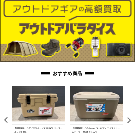
おすすめ商品
ルミテ
【送料無料】◇アイリスオーヤマ HUGEL クーラー
【送料無料】◇Coleman コールマン エクストリー
【送料
ボックス 20L
ムクーラー 70QT タンカラー
ファ