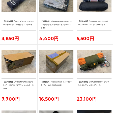
【送料無料】◇DOD ディーオーディー
【送料無料】◇tent-mark DESIGNS テ
【送料無料】◇Whole Earth ホールア
ワンポールテントL用グランドシート
ンマクデザイン サーカスインナーマッ
ース TENKU COT テンクウコット
ト 4/5
3,850円
4,400円
5,500円
【送料無料】◇VISIONPEAKS ビジョ
【送料無料】◇Snow Peak スノーピー
【送料無料】◇HAVEN TENT ヘブンテ
ンピークス TCバタフライシェルターS
ク ヴォールト SDE-080RH
ント XL フォレストグリーン
OLO
7,700円
16,500円
23,100円