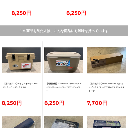
8,250円
8,250円
7,
この商品を見た人は、こんな商品にも興味を持っています
【送料無料】◇アイリスオーヤマ HUG
【送料無料】◇Coleman コールマン エ
【送料無料】◇VISIONPEAKS ビジョ
EL クーラーボックス 20L
クストリームクーラー 70QT タンカラ
ンピークス ファイアプレイス TCレクタ
ー
タープ
8,250円
8,250円
7,700円