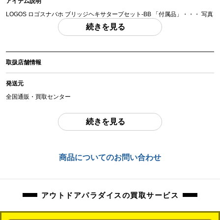
アイテム説明
LOGOS ロゴスナバホ ブリッジヘキサタープセット-BB 「付属品」・・・ 写真
のものがすべてになります。
続きを見る
(撮影、運搬備品は除く)
アイテム状態
取扱店舗情報
中古：A（使用感の少ない美品）
未使用品と思われます。
発送元
保管時の傷、汚れ等はご了承くださいませ。
全国通販・買取センター
商品管理コード
住所
続きを見る
orb-2605270809-od-081570348
東京都江戸川区中葛西6-10-15 2F
お問合わせ番号
商品についてのお問い合わせ
orb-2605270809-od-081570348
アウトドアパラダイスの買取サービス