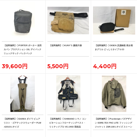
【送料無料】◇PORTER ポーター 吉田
【送料無料】◇KUNY'S 腰袋片側
【送料無料】◇OIGEN 及源鋳造 焼き焼
カバン プロテクション 15L デイパック
きグリル どっしりタイプ U-33
リュックサック バックパック
39,600円
5,500円
4,400円
【送料無料】◇DAIWA ダイワ ピュア
【送料無料】◇SHIMANO シマノ コン
【送料無料】◇Pazdesign パズデザイ
リスト・ゴアテックスウェーダー PLW
ビネーションフローティングベスト・
ン GORE-TEX PAC LITE フィッシング
-4201G Lサイズ
リミテッドプロ VE-190D 現状品
ジャケット ZGR-108 Lサイズ ストーン
系カラー